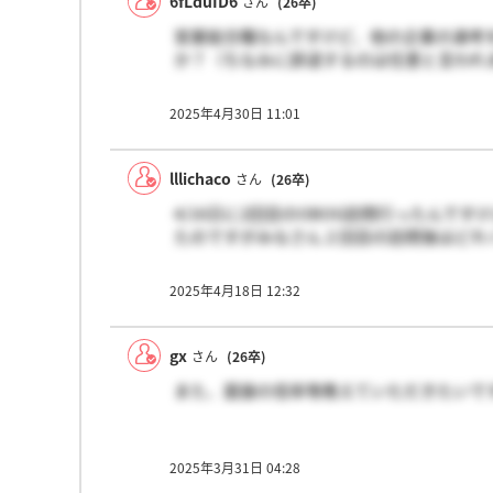
6fLduID6
さん
(26卒)
営業総合職なんですけど、他の企業の選考
か？（ちなみに辞退するのは任意と言われ
2025年4月30日 11:01
lllichaco
さん
(26卒)
4/16日に2回目のOBOG訪問行ったんで
たのですがみなさん２回目の訪問後はどれ
2025年4月18日 12:32
gx
さん
(26卒)
また、面接の倍率等教えていただきたいで
2025年3月31日 04:28