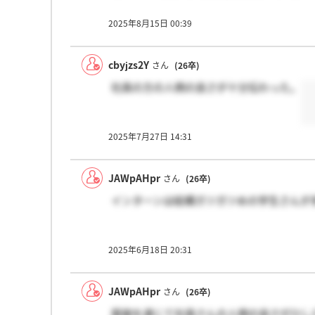
2025年8月15日 00:39
cbyjzs2Y
さん
(26卒)
社員の方の人柄の良さが十分伝わった。
2025年7月27日 14:31
JAWpAHpr
さん
(26卒)
インターンは結構ガツガツめの学生さんが
2025年6月18日 20:31
JAWpAHpr
さん
(26卒)
面接を通じて社員さんの人柄の良さがひし