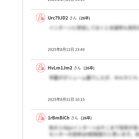
Urc79JD2
さん
(26卒)
インターンに参加しておくと本選考も有利
2025年8月12日 23:49
HvLm1Jm2
さん
(26卒)
早慶がボリューム層でしたが、ＭＡＲＣＨ
2025年8月31日 10:15
1rBmBiCh
さん
(26卒)
秋の２daysインターンはそこまで倍率が
センターの倍率は6割程度だと思います。