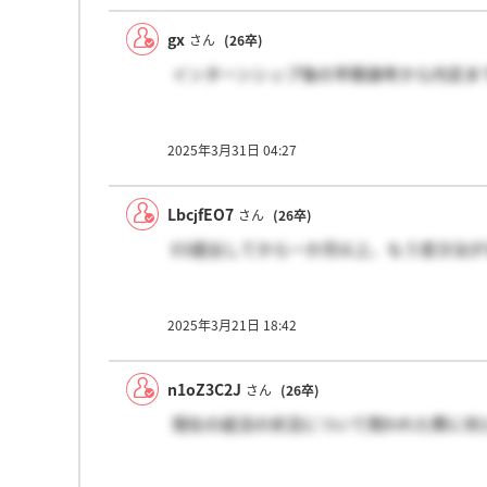
gx
さん
(26卒)
インターンシップ後の早期選考から内定ま
2025年3月31日 04:27
LbcjfEO7
さん
(26卒)
ES提出してから一か月以上、もう音沙汰
2025年3月21日 18:42
n1oZ3C2J
さん
(26卒)
現在の就活の状況について問われた際に何