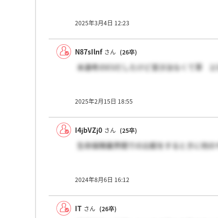
2025年3月4日 12:23
N87sIlnf
さん
(26卒)
本選考のESだしたけど音沙汰なくて草 2
2025年2月15日 18:55
I4jbVZj0
さん
(25卒)
生命保険業界間での比較をするときに何の
2024年8月6日 16:12
IT
さん
(26卒)