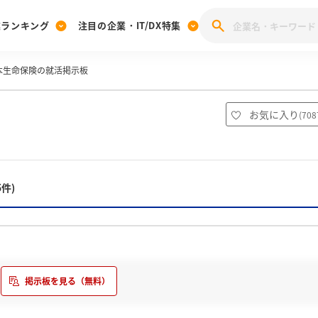
業ランキング
注目の企業・IT/DX特集
本生命保険の就活掲示板
注目の企業特集
みんなのIT業界新卒就職人気企業ランキング
みんな
[27卒] 本選考体験記投稿キャンペーン
28卒 注目企業特集
27卒 注目企業特集
みんなのDX企業就職ブランド調査
お気に入り
(
708
注目のIT・DX企業特集
28卒 IT・DX企業特集
27卒 IT・DX企業特集
28卒
みんなのIT業界新卒就職人気企業ランキング
みんな
5件)
企業研究