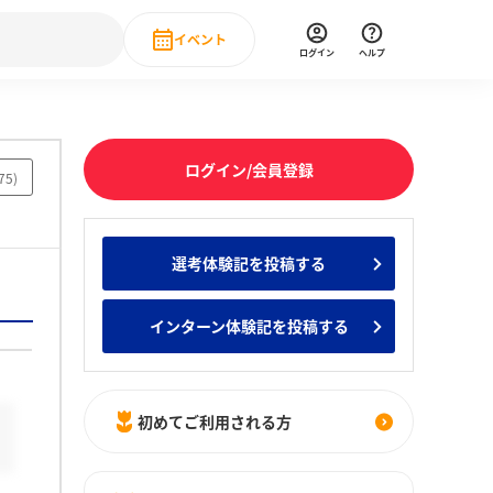
イベント
ログイン
ヘルプ
Event
の新卒就職人気企業ランキング
みんなのインターン人気企業ランキン
直近のイベント一覧
ログイン/会員登録
75
)
もっと見る
 IT・DX現場社員インタビュー
選考体験記を投稿する
の新卒就職人気企業ランキング
みんなのインターン人気企業ランキン
インターン体験記を投稿する
初めてご利用される方