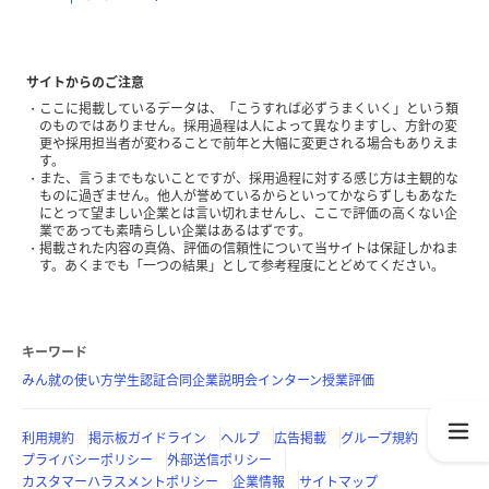
サイトからのご注意
ここに掲載しているデータは、「こうすれば必ずうまくいく」という類
のものではありません。採用過程は人によって異なりますし、方針の変
更や採用担当者が変わることで前年と大幅に変更される場合もありえま
す。
また、言うまでもないことですが、採用過程に対する感じ方は主観的な
ものに過ぎません。他人が誉めているからといってかならずしもあなた
にとって望ましい企業とは言い切れませんし、ここで評価の高くない企
業であっても素晴らしい企業はあるはずです。
掲載された内容の真偽、評価の信頼性について当サイトは保証しかねま
す。あくまでも「一つの結果」として参考程度にとどめてください。
キーワード
みん就の使い方
学生認証
合同企業説明会
インターン
授業評価
利用規約
掲示板ガイドライン
ヘルプ
広告掲載
グループ規約
プライバシーポリシー
外部送信ポリシー
カスタマーハラスメントポリシー
企業情報
サイトマップ