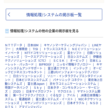
情報処理/システムの掲示板一覧
情報処理/システムの他の企業の掲示板を見る
ＮＴＴデータ
日本IBM
キヤノンマーケティングジャパン
LINEヤ
フー
大塚商会
TISI
トランスコスモス
ＮＥＣソリューション
イノベータ
NTTドコモソリューションズ
富士ソフト
日鉄ソリュ
ーションズ
ワークスアプリケーションズ
日立システムズ
伊藤忠
テクノソリューションズ（CTC）
ＳＣＳＫ
オービック
日本ヒュ
ーレット・パッカード
BIPROGY
ニッセイ情報テクノロジー
キヤ
ノンシステムアンドサポート
富士通エフサス
インテック
オービ
ックビジネスコンサルタント
三菱UFJインフォメーションテクノロジ
ー
日立ソリューションズ
ソニー・インタラクティブエンタテインメ
ント
日本ビジネスシステムズ
パナソニック コネクト
東京海上日
動システムズ
富士通Japan
京セラコミュニケーションシステム
帝国データバンク
Ｓｋｙ
日本タタ・コンサルタンシー・サービシ
ズ
ZOZO
日本マイクロソフト
マクロミル
ヤマトシステム開
発
第一ライフテクノクロス
ぐるなび
アイル
JR東日本情報シ
ステム
電通総研
富士通システムズ・イースト
NECネクサソリュ
ーションズ
キヤノンITソリューションズ
日本オラクル
ＮＳＤ
ＤＴＳ
アマゾンジャパン