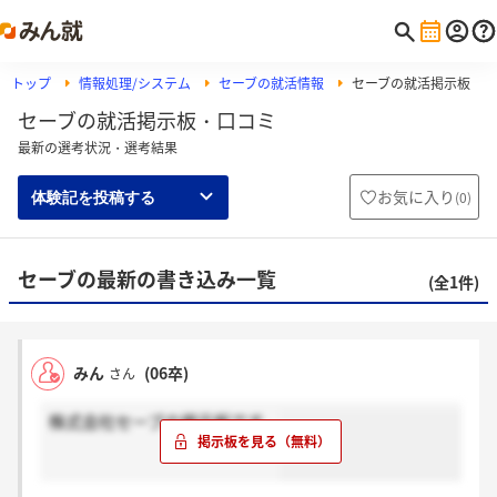
トップ
情報処理/システム
セーブの就活情報
セーブの就活掲示板
セーブの就活掲示板・口コミ
最新の選考状況・選考結果
お気に入り
(
0
)
体験記を投稿する
セーブの最新の書き込み一覧
(全1件)
みん
(06卒)
さん
株式会社セーブの掲示板です。