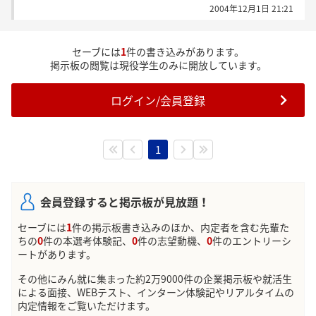
2004年12月1日 21:21
セーブには
1
件の書き込みがあります。
掲示板の閲覧は現役学生のみに開放しています。
ログイン/会員登録
1
会員登録すると掲示板が見放題！
セーブには
1
件の掲示板書き込みのほか、内定者を含む先輩た
ちの
0
件の本選考体験記、
0
件の志望動機、
0
件のエントリーシ
ートがあります。
その他にみん就に集まった約2万9000件の企業掲示板や就活生
による面接、WEBテスト、インターン体験記やリアルタイムの
内定情報をご覧いただけます。