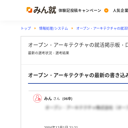
体験記投稿キャンペーン
人気企
トップ
情報処理/システム
オープン・アーキテクチャの就活
Post
Ranking
PickUp
投稿する
ランキングを見る
注目の企業特集
オープン・アーキテクチャの就活掲示板・
最新の選考状況・選考結果
Vote
オープン・アーキテクチャの最新の書き込
投票する
動画で知ろう！業界・
みん
さん
(06卒)
オープン・アーキテクチャ株式会社（オー
2004年12月1日 21:21