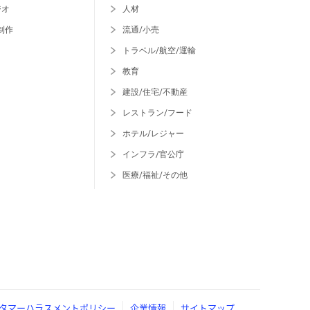
ジオ
人材
制作
流通/小売
トラベル/航空/運輸
教育
建設/住宅/不動産
レストラン/フード
ホテル/レジャー
インフラ/官公庁
医療/福祉/その他
タマーハラスメントポリシー
企業情報
サイトマップ