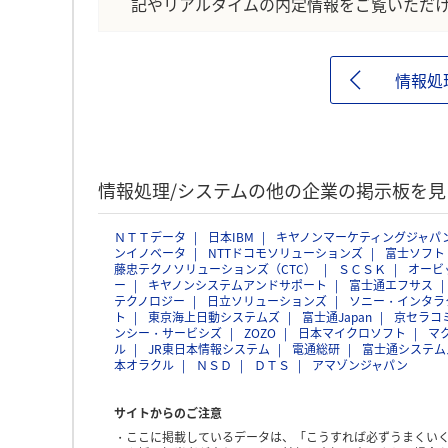
記やリアルタイムの内定情報をご覧いただ
情報処
情報処理/システムの他の企業の掲示板を見
ＮＴＴデータ
日本IBM
キヤノンマーケティングジャパ
ンイノベータ
NTTドコモソリューションズ
富士ソフト
藤忠テクノソリューションズ（CTC）
ＳＣＳＫ
オービ
ー
キヤノンシステムアンドサポート
富士通エフサス
テクノロジー
日立ソリューションズ
ソニー・インタラ
ト
東京海上日動システムズ
富士通Japan
京セラコ
ンシー・サービシズ
ZOZO
日本マイクロソフト
マ
ル
JR東日本情報システム
電通総研
富士通システム
本オラクル
ＮＳＤ
ＤＴＳ
アマゾンジャパン
サイトからのご注意
ここに掲載しているデータは、「こうすれば必ずうまくい