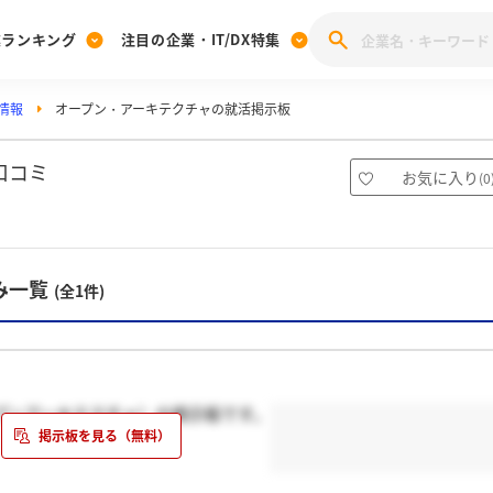
業ランキング
注目の企業・IT/DX特集
情報
オープン・アーキテクチャの就活掲示板
注目の企業特集
みんなのIT業界新卒就職人気企業ランキング
みんな
[27卒] 本選考体験記投稿キャンペーン
28卒 注目企業特集
27卒 注目企業特集
みんなのDX企業就職ブランド調査
口コミ
お気に入り
(
0
注目のIT・DX企業特集
28卒 IT・DX企業特集
27卒 IT・DX企業特集
28卒
みんなのIT業界新卒就職人気企業ランキング
みんな
み一覧
(全1件)
企業研究
プンアーキテクチャ）の掲示板です。