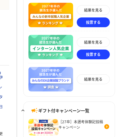
結果を見る
投票する
結果を見る
投票する
ョ
伊
結果を見る
ン
タ
日
ギフト付キャンペーン一覧
［27卒］本選考体験記投稿
キャンペーン
更