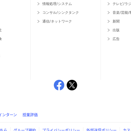
情報処理/システム
テレビ/ラ
コンサル/シンクタンク
音楽/芸能/
通信/ネットワーク
新聞
社
出版
険
広告
等
インターン
授業評価
ちら
グループ規約
プライバシーポリシー
外部送信ポリシー
カス