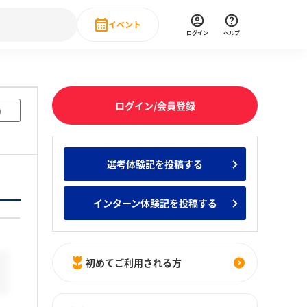
イベント
ログイン
ヘルプ
Event
の新卒就職人気企業ランキング
みんなのインターン人気企業ランキン
直近のイベント一覧
ログイン/会員登録
)
もっと見る
 IT・DX現場社員インタビュー
選考体験記を投稿する
の新卒就職人気企業ランキング
みんなのインターン人気企業ランキン
インターン体験記を投稿する
初めてご利用される方