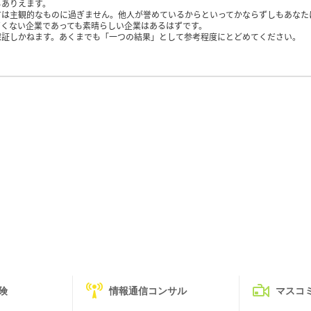
もありえます。
方は主観的なものに過ぎません。他人が誉めているからといってかならずしもあなた
くない企業であっても素晴らしい企業はあるはずです。
保証しかねます。あくまでも「一つの結果」として参考程度にとどめてください。
険
情報通信コンサル
マスコ