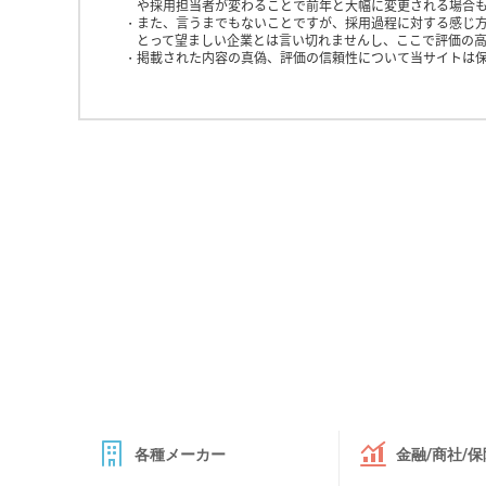
や採用担当者が変わることで前年と大幅に変更される場合
また、言うまでもないことですが、採用過程に対する感じ
とって望ましい企業とは言い切れませんし、ここで評価の高
掲載された内容の真偽、評価の信頼性について当サイトは
各種メーカー
金融/商社/保