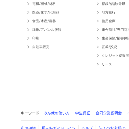
電機/機械/材料
都銀/信託/外銀
医薬/化学/化粧品
地方銀行
食品/水産/農林
信用金庫
繊維/アパレル服飾
総合商社/専門商
印刷
生命保険/損害保
自動車販売
証券/投資
クレジット信販
リース
キーワード
みん就の使い方
学生認証
合同企業説明会
利用規約
掲示板ガイドライン
ヘルプ
法人のお客様はこ