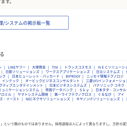
けます。
理/システムの掲示板一覧
る
ン
LINEヤフー
大塚商会
TISI
トランスコスモス
ＮＥＣソリューシ
日鉄ソリューションズ
ワークスアプリケーションズ
日立システムズ
ック
日本ヒューレット・パッカード
BIPROGY
ニッセイ情報テクノロジ
インテック
オービックビジネスコンサルタント
三菱UFJインフォメーショ
クティブエンタテインメント
日本ビジネスシステムズ
パナソニック コネク
ミュニケーションシステム
帝国データバンク
Ｓｋｙ
日本タタ・コンサル
クロミル
ヤマトシステム開発
第一ライフテクノクロス
ぐるなび
アイ
ズ・イースト
NECネクサソリューションズ
キヤノンITソリューションズ
く」という類のものではありません。採用過程は人によって異なりますし、方針の変