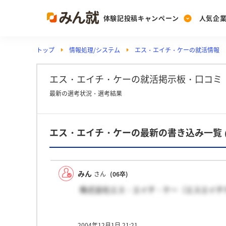
体験記投稿キャンペーン
人気企
トップ
情報処理/システム
エス・エイチ・ケーの就活情報
Post
Ranking
PickUp
投稿する
ランキングを見る
注目の企業特集
エス・エイチ・ケーの就活掲示板・口コミ
最新の選考状況・選考結果
Vote
エス・エイチ・ケーの最新の書き込み一覧
投票する
動画で知ろう！業界・
みん
さん
(06卒)
株式会社エス・エイチ・ケー（エスエイチ
2004年12月1日 21:21