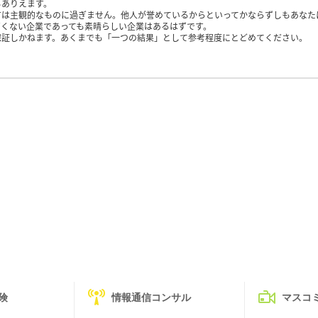
もありえます。
方は主観的なものに過ぎません。他人が誉めているからといってかならずしもあなた
くない企業であっても素晴らしい企業はあるはずです。
保証しかねます。あくまでも「一つの結果」として参考程度にとどめてください。
険
情報通信コンサル
マスコ