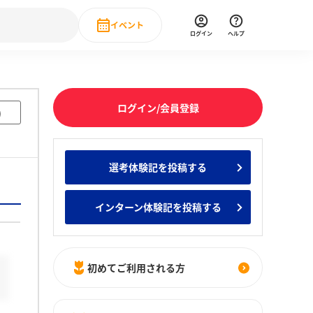
イベント
ログイン
ヘルプ
Event
の新卒就職人気企業ランキング
みんなのインターン人気企業ランキン
直近のイベント一覧
ログイン/会員登録
)
もっと見る
 IT・DX現場社員インタビュー
選考体験記を投稿する
の新卒就職人気企業ランキング
みんなのインターン人気企業ランキン
インターン体験記を投稿する
初めてご利用される方