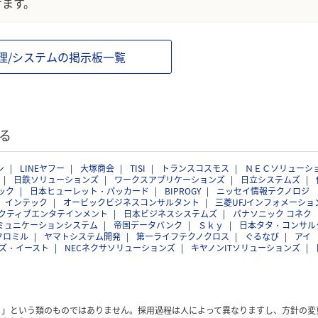
けます。
理/システムの掲示板一覧
る
ン
LINEヤフー
大塚商会
TISI
トランスコスモス
ＮＥＣソリューシ
日鉄ソリューションズ
ワークスアプリケーションズ
日立システムズ
ック
日本ヒューレット・パッカード
BIPROGY
ニッセイ情報テクノロジ
インテック
オービックビジネスコンサルタント
三菱UFJインフォメーショ
クティブエンタテインメント
日本ビジネスシステムズ
パナソニック コネク
ミュニケーションシステム
帝国データバンク
Ｓｋｙ
日本タタ・コンサル
クロミル
ヤマトシステム開発
第一ライフテクノクロス
ぐるなび
アイ
ズ・イースト
NECネクサソリューションズ
キヤノンITソリューションズ
く」という類のものではありません。採用過程は人によって異なりますし、方針の変