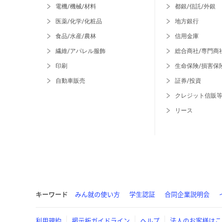
電機/機械/材料
都銀/信託/外銀
医薬/化学/化粧品
地方銀行
食品/水産/農林
信用金庫
繊維/アパレル服飾
総合商社/専門商
印刷
生命保険/損害保
自動車販売
証券/投資
クレジット信販
リース
キーワード
みん就の使い方
学生認証
合同企業説明会
利用規約
掲示板ガイドライン
ヘルプ
法人のお客様はこ