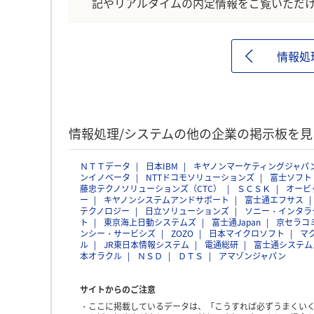
記やリアルタイムの内定情報をご覧いただ
情報処
情報処理/システムの他の企業の掲示板を見
ＮＴＴデータ
日本IBM
キヤノンマーケティングジャパ
ンイノベータ
NTTドコモソリューションズ
富士ソフト
藤忠テクノソリューションズ（CTC）
ＳＣＳＫ
オービ
ー
キヤノンシステムアンドサポート
富士通エフサス
テクノロジー
日立ソリューションズ
ソニー・インタラ
ト
東京海上日動システムズ
富士通Japan
京セラコ
ンシー・サービシズ
ZOZO
日本マイクロソフト
マ
ル
JR東日本情報システム
電通総研
富士通システム
本オラクル
ＮＳＤ
ＤＴＳ
アマゾンジャパン
サイトからのご注意
ここに掲載しているデータは、「こうすれば必ずうまくい