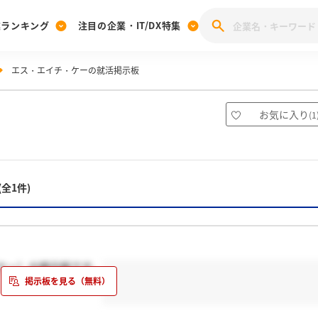
業ランキング
注目の企業・IT/DX特集
エス・エイチ・ケーの就活掲示板
注目の企業特集
みんなのIT業界新卒就職人気企業ランキング
みんな
[27卒] 本選考体験記投稿キャンペーン
28卒 注目企業特集
27卒 注目企業特集
みんなのDX企業就職ブランド調査
お気に入り
(
1
注目のIT・DX企業特集
28卒 IT・DX企業特集
27卒 IT・DX企業特集
28卒
みんなのIT業界新卒就職人気企業ランキング
みんな
(全1件)
企業研究
ケー）の掲示板です。