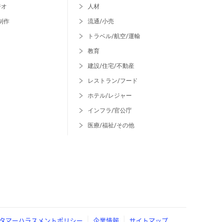
ジオ
人材
制作
流通/小売
トラベル/航空/運輸
教育
建設/住宅/不動産
レストラン/フード
ホテル/レジャー
インフラ/官公庁
医療/福祉/その他
タマーハラスメントポリシー
企業情報
サイトマップ