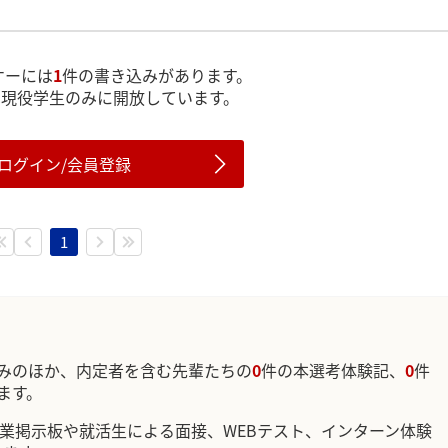
ケーには
1
件の書き込みがあります。
は現役学生のみに開放しています。
ログイン/会員登録
1
みのほか、内定者を含む先輩たちの
0
件の本選考体験記、
0
件
ます。
企業掲示板や就活生による面接、WEBテスト、インターン体験