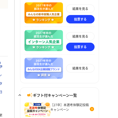
結果を見る
投票する
結果を見る
投票する
ョ
伊
結果を見る
ン
タ
日
ギフト付キャンペーン一覧
［27卒］本選考体験記投稿
キャンペーン
更