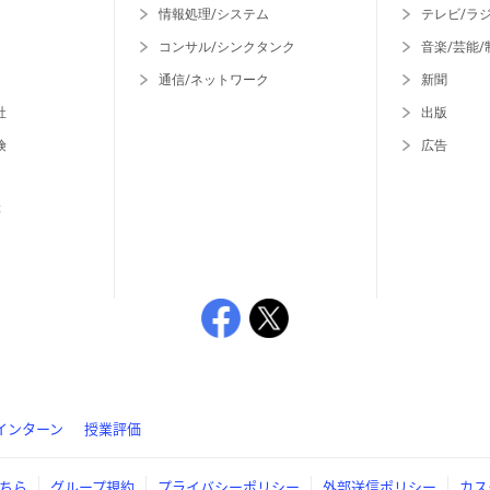
情報処理/システム
テレビ/ラ
コンサル/シンクタンク
音楽/芸能/
通信/ネットワーク
新聞
社
出版
険
広告
等
インターン
授業評価
ちら
グループ規約
プライバシーポリシー
外部送信ポリシー
カス