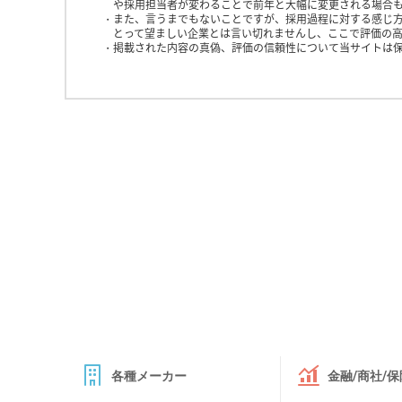
や採用担当者が変わることで前年と大幅に変更される場合
また、言うまでもないことですが、採用過程に対する感じ
とって望ましい企業とは言い切れませんし、ここで評価の高
掲載された内容の真偽、評価の信頼性について当サイトは
各種メーカー
金融/商社/保