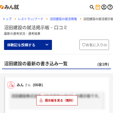
トップ
レストラン/フード
沼田建設の就活情報
沼田建設の就活掲示
沼田建設の就活掲示板・口コミ
最新の選考状況・選考結果
お気に入り
(
0
)
体験記を投稿する
沼田建設の最新の書き込み一覧
(全1件)
みん
(06卒)
さん
沼田建設株式会社（ヌマタケンセツ）の掲示板です。