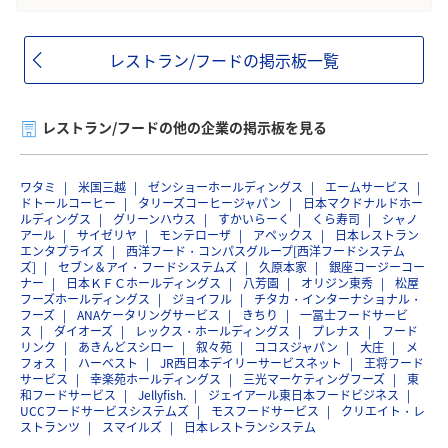
レストラン/フードの掲示板一覧
レストラン/フードの他の企業の掲示板を見る
ワタミ
米国三越
ゼンショーホールディングス
エームサービス
ドトールコーヒー
タリーズコーヒージャパン
日本マクドナルドホー
ルディングス
グリーンハウス
すかいらーく
くら寿司
シャノ
アール
サイゼリヤ
モンテローザ
アペックス
日本レストラン
エンタプライズ
西洋フード・コンパスグループ[西洋フードシステム
ズ]
セブン＆アイ・フードシステムズ
久原本家
銀座コージーコー
ナー
日本ＫＦＣホールディングス
八芳園
オリジン東秀
松屋
フーズホールディングス
ジョイフル
チタカ・インターナショナル・
フーズ
ANAケータリングサービス
きちり
一冨士フードサービ
ス
ダイオーズ
レックス・ホールディングス
プレナス
フード
リンク
あきんどスシロー
叙々苑
ココスジャパン
大庄
メ
フォス
ハーベスト
JR西日本デイリーサービスネット
王将フード
サービス
幸楽苑ホールディングス
三光マーケティングフーズ
東
和フードサービス
Jellyfish.
ジェイアール東日本フードビジネス
UCCフードサービスシステムズ
モスフードサービス
クリエイト・レ
ストランツ
スマイルズ
日本レストランシステム