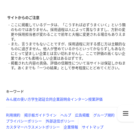
サイトからのご注意
ここに掲載しているデータは、「こうすれば必ずうまくいく」という類
のものではありません。採用過程は人によって異なりますし、方針の変
更や採用担当者が変わることで前年と大幅に変更される場合もありえま
す。
また、言うまでもないことですが、採用過程に対する感じ方は主観的な
ものに過ぎません。他人が誉めているからといってかならずしもあなた
にとって望ましい企業とは言い切れませんし、ここで評価の高くない企
業であっても素晴らしい企業はあるはずです。
掲載された内容の真偽、評価の信頼性について当サイトは保証しかねま
す。あくまでも「一つの結果」として参考程度にとどめてください。
キーワード
みん就の使い方
学生認証
合同企業説明会
インターン
授業評価
利用規約
掲示板ガイドライン
ヘルプ
広告掲載
グループ規約
プライバシーポリシー
外部送信ポリシー
カスタマーハラスメントポリシー
企業情報
サイトマップ