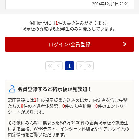
2004年12月1日 21:21
沼田建設には
1
件の書き込みがあります。
掲示板の閲覧は現役学生のみに開放しています。
ログイン/会員登録
1
会員登録すると掲示板が見放題！
沼田建設には
1
件の掲示板書き込みのほか、内定者を含む先輩
たちの
0
件の本選考体験記、
0
件の志望動機、
0
件のエントリー
シートがあります。
その他にみん就に集まった約2万9000件の企業掲示板や就活生
による面接、WEBテスト、インターン体験記やリアルタイムの
内定情報をご覧いただけます。