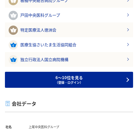
板橋中央総合病院グループ
1
戸田中央医科グループ
2
特定医療法人徳洲会
3
医療生協さいたま生活協同組合
4
独立行政法人国立病院機構
5
6～10位を見る
（登録・ログイン）
会社データ
社名
上尾中央医科グループ