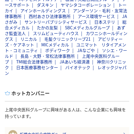
ースサポート
ダスキン
ヤマシタコーポレーション
トー
カイ
アインホールディングス
アンダーソン・毛利・友常法
律事務所
西村あさひ法律事務所
アース環境サービス
JA
さがみ
サントリーパブリシティサービス
日本ステリ
総
合メディカル
たかの友梨
SBCメディカルグループ
あず
さ監査法人
スリムビューティハウス
カワニシホールディン
グス
リニカル
毛髪クリニックリーブ21
アビリティー
ズ・ケアネット
MICメディカル
ユニマット リタイアメン
ト・コミュニティ
ボディワーク
JAなごや
ソシエ・ワー
ルド
長島・大野・常松法律事務所
上尾中央医科グルー
プ
TMI総合法律事務所
JAあいち経済連
神奈川クリニッ
ク
日本医療事務センター
バイオテック
レオックジャパ
ン
ホットカンパニー
上尾中央医科グループに興味がある人は、こんな企業にも興味を
持っています。