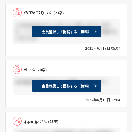
XV0YdT2Q
さん
(23卒)
＞V9ZwXWnwさん どのくらい待たされています
か…？？ 私先週の木曜日に受けてまだ結果が届かな
会員登録して閲覧する（無料）
いのですが…
2022年6月17日 05:07
M
さん
(20卒)
WEB適正検査はどのような問題になりますか？
会員登録して閲覧する（無料）
2022年6月16日 17:04
tjtpmjp
さん
(23卒)