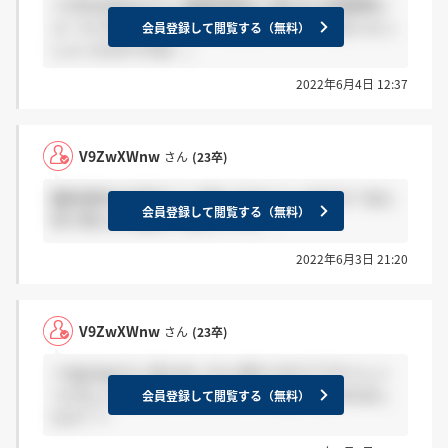
＞V9ZwXWnwさん 就業時間外と思われる時間帯に
メールで来ました。他にも待たされている方いらっ
会員登録して閲覧する（無料）
しゃったのですね…。
2022年6月4日 12:37
V9ZwXWnw
さん
(23卒)
最終選考の合否すごく待たされた人いますか？あと
会員登録して閲覧する（無料）
何で来たかも教えてほしいです、、
2022年6月3日 21:20
V9ZwXWnw
さん
(23卒)
＞tjtpmjpさん 私もめっちゃ待たされててサイレン
トだなって思ってるんですけど、電話で言われまし
会員登録して閲覧する（無料）
たか？？