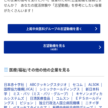
せんか？ あなたの就活体験や「志望動機」を参考にしたい後輩
がたくさんいます！
上尾中央医科グループの志望動機を書く
志望動機を見る
（40件）
医療/福祉/その他の他の企業を見る
日本赤十字社
ABCクッキングスタジオ
セコム
ALSOK
国際協力機構[JICA]
シミックホールディングス
新日本科
学
ミス・パリ（ミス・パリ・グループ）
キヤノンメディカ
ルシステムズ
日清医療食品
コムスン
ＥＰＳホールディ
ングス
ピジョン
独立行政法人国立病院機構
ニチイ学
館
ベネッセスタイルケア
板橋中央総合病院グループ
ア