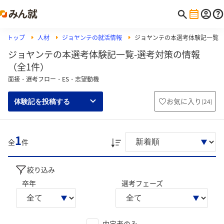
トップ
人材
ジョヤンテの就活情報
ジョヤンテの本選考体験記一覧
ジョヤンテの本選考体験記一覧-選考対策の情報
（全1件）
面接・選考フロー・ES・志望動機
お気に入り
(
24
)
体験記を投稿する
1
全
件
絞り込み
卒年
選考フェーズ
内定者のみ