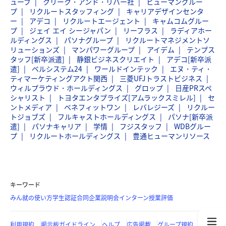
ューブ
クリーク・アンド・リバー社
ヒューマングルー
プ
リクルートスタッフィング
キャリアデザインセンタ
ー
アデコ
リクルートエージェント
キャムコムグルー
プ
ジェイ エイ シージャパン
リーフラス
ラディアホー
ルディングス
パソナグループ
リクルートマネジメントソ
リューションズ
マンパワーグループ
アイデム
テンプス
タッフ[新卒派遣]
静銀ビジネスクリエイト
アデコ[新卒派
遣]
ベルシステム24
ワールドインテック
エヌ・ティ・
ティマーケティングアクト関西
三菱UFJトラストビジネス
ウィルプラウド・ホールディングス
グロップ
日産PRスペ
シャリスト
トヨタエンタプライズ[アムラックスミレル]
セ
ントメディア
ベネフィットワン
レバレジーズ
リクルー
トジョブズ
フルキャストホールディングス
パソナ[新卒派
遣]
パソナキャリア
学情
フジスタッフ
WDBグルー
プ
リクルートホールディングス
豊通ヒューマンリソース
キーワード
みん就の使い方
学生認証
合同企業説明会
インターン
授業評価
利用規約
掲示板ガイドライン
ヘルプ
広告掲載
グループ規約