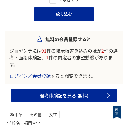
絞り込む
無料の会員登録すると
ジョヤンテには
91
件の掲示板書き込みのほか
2
件の選
考・面接体験記、
1
件の内定者の志望動機がありま
す。
ログイン／会員登録
すると閲覧できます。
選考体験記を見る(無料)
05年卒
その他
女性
学校名
：
福岡大学