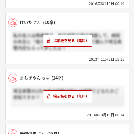
2016年6月10日 00:19
試験内容(地方公務員試験に近いのか、教科など)につ
いて知ってる方がいたら教えていただきたいです。
けいた
(10卒)
さん
私の友人は再検査で、後日病院で視力検査して、病院
の先生に『視力を1.0で書いてくれ』って頼んで埼玉県
警内定もらってましたよ！
2013年11月2日 15:15
それに、県警は矯正視力1.0なら裸眼視力は問われない
んで、メガネ作り直してから再検査すれば確実です。
まちぎやん
(14卒)
さん
全く問題ありません。
埼玉県警の2次の体力試験が終わる時間てどなたかご
存知ですか？
2013年10月16日 00:14
野球少年
(15卒)
さん