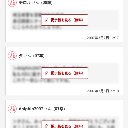
チロル
(08卒)
さん
埼玉県警を受験された方で
身辺調査とかって大学や会社とか
にこられたのでしょうか。
参考までにわかる方いらしたら
2007年3月7日 12:17
ご意見お願いします。
夕
(07卒)
さん
＞dolphin2007さん、みっちゃきさんへ
私も3日に届きました。
これで一安心って感じですね。
バイクの免許ですが、私は現在教習所に通っていま
2007年2月5日 22:19
す。
入校してからだと大変かなと思いまして。
小型限定で通っているんですけど、なかなか…
dolphin2007
(07卒)
さん
＞夕さん、みっちゃきさん、返信ありがとうございま
す！！それで、今日いまさっき、自分の所にも、入校