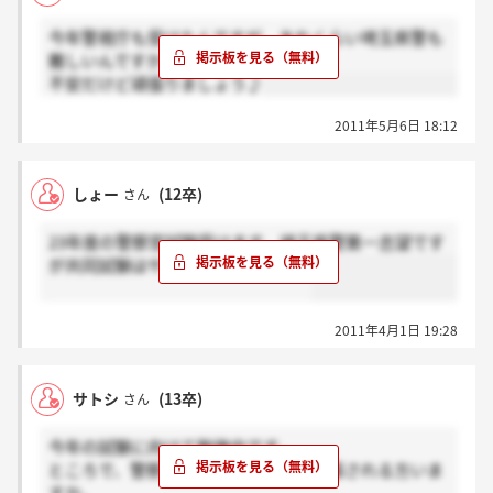
今年警視庁も受けたんですが、あれくらい埼玉県警も
難しいんですかねー
不安だけど頑張りましょう♪
2011年5月6日 18:12
しょー
(12卒)
さん
23年度の警察官試験受けます。埼玉県警第一志望です
が共同試験はやらないんですかね？
2011年4月1日 19:28
サトシ
(13卒)
さん
今年の試験に向けて勉強中です。
ところで、警察業務代替支援要員に応募される方いま