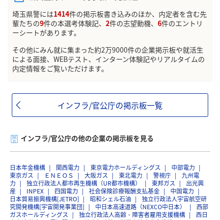
埼玉県警には
1414
件の掲示板書き込みのほか、内定者を含む先
輩たちの
9
件の本選考体験記、
2
件の志望動機、
6
件のエントリ
ーシートがあります。
その他にみん就に集まった約2万9000件の企業掲示板や就活生
による面接、WEBテスト、インターン体験記やリアルタイムの
内定情報をご覧いただけます。
インフラ/官公庁の掲示板一覧
インフラ/官公庁の他の企業の掲示板を見る
日本年金機構
関西電力
東京電力ホールディングス
中部電力
東京ガス
ＥＮＥＯＳ
大阪ガス
東北電力
警視庁
九州電
力
独立行政法人都市再生機構（UR都市機構）
東邦ガス
出光興
産
INPEX
四国電力
社会保険診療報酬支払基金
中国電力
日本貿易振興機構[JETRO]
昭和シェル石油
独立行政法人宇宙航空研
究開発機構[宇宙開発事業団]
中日本高速道路（NEXCO中日本）
西部
ガスホールディングス
独立行政法人高齢・障害者雇用支援機構
西日