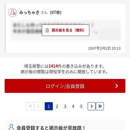
みっちゃき
(07卒)
さん
あたしも待ってますがまだきてません！！
年末の電話連絡以来音沙汰なしです・・・。
2007年2月2日 20:13
埼玉県警には
1414
件の書き込みがあります。
掲示板の閲覧は現役学生のみに開放しています。
ログイン/会員登録
1
2
3
4
5
会員登録すると掲示板が見放題！