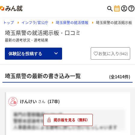
トップ
インフラ/官公庁
埼玉県警の就活情報
埼玉県警の就活掲示板
埼玉県警の就活掲示板・口コミ
最新の選考状況・選考結果
お気に入り
(
942
)
体験記を投稿する
埼玉県警の最新の書き込み一覧
(全1414件)
けんけい
(17卒)
さん
専門の警察職員について、
警察本部選考を通過後の
人事委員会による選考に詳しい方いらっしゃいます
か？