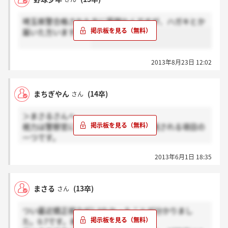
埼玉県警合格された方に質問なんですが、ハガキとか
届いた方いますか？
2013年8月23日 12:02
まちぎやん
(14卒)
さん
＞まさるさんへ
視力は警察官になるために、とても重視される項目の
一つです。
がんばって、メガネや、コンタクトの度を上げて、矯
2013年6月1日 18:35
正視力を1.0以上にするしかないですね。
まさる
(13卒)
さん
つい最近矯正視力が1.0なかったことが分かりまし
た。0.7です。裸眼は0.1あります。