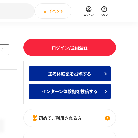
イベント
ログイン
ヘルプ
Event
の新卒就職人気企業ランキング
みんなのインターン人気企業ランキン
直近のイベント一覧
ログイン/会員登録
33
)
もっと見る
 IT・DX現場社員インタビュー
選考体験記を投稿する
の新卒就職人気企業ランキング
みんなのインターン人気企業ランキン
インターン体験記を投稿する
初めてご利用される方