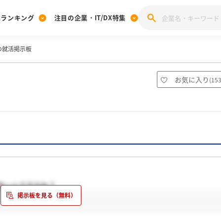
業ランキング
注目の企業・IT/DX特集
の就活掲示板
注目の企業特集
みんなのIT業界新卒就職人気企業ランキング
みんな
[27卒] 本選考体験記投稿キャンペーン
28卒 注目企業特集
27卒 注目企業特集
みんなのDX企業就職ブランド調査
お気に入り
(
15
注目のIT・DX企業特集
28卒 IT・DX企業特集
27卒 IT・DX企業特集
28卒
みんなのIT業界新卒就職人気企業ランキング
みんな
企業研究
多いんですかね？