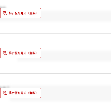
から
めました。
たか？