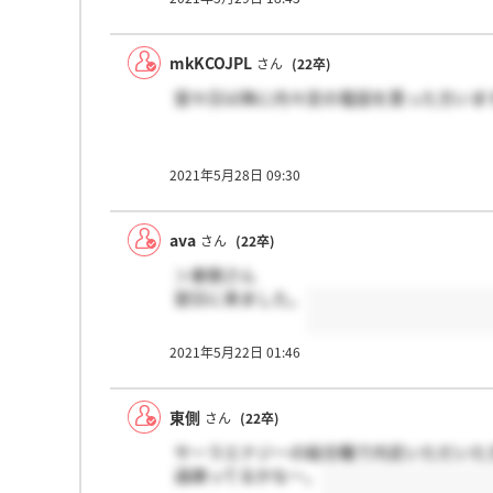
mkKCOJPL
さん
(22卒)
翌々日以降に内々定の電話を貰った方いま
2021年5月28日 09:30
ava
さん
(22卒)
＞東側さん
翌日に来ました。
2021年5月22日 01:46
東側
さん
(22卒)
サーラエナジーの総合職で内定いただいた
過疎ってるかなー。