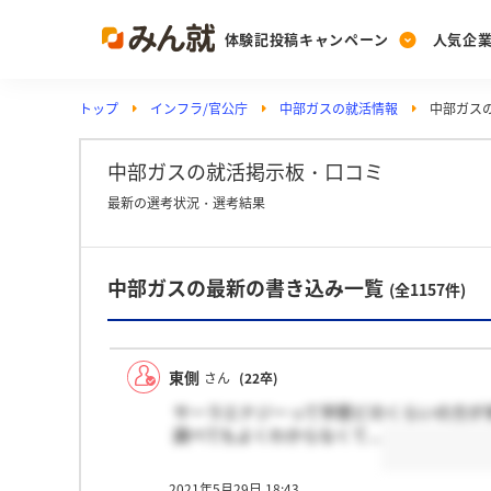
体験記投稿キャンペーン
人気企
トップ
インフラ/官公庁
中部ガスの就活情報
中部ガス
Post
Ranking
PickUp
投稿する
ランキングを見る
注目の企業特集
中部ガスの就活掲示板・口コミ
最新の選考状況・選考結果
Vote
中部ガスの最新の書き込み一覧
投票する
(全1157件)
動画で知ろう！業界・
東側
さん
(22卒)
サーラエナジーって学歴どのくらいの方が
調べてもよくわからなくて...
2021年5月29日 18:43