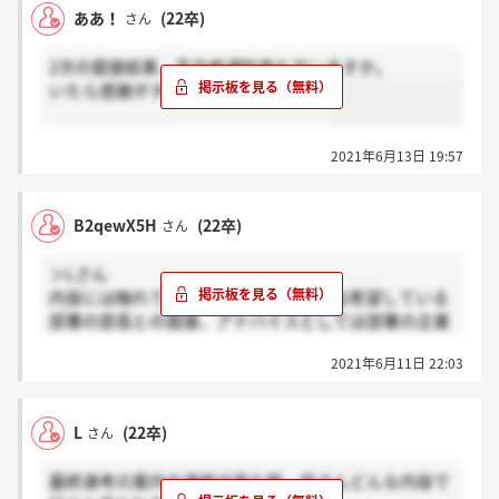
ああ！
(22卒)
さん
2次の面接結果、不合格通知来た方いますか。
いたら感謝ボタンお願いします....(泣)
2021年6月13日 19:57
B2qewX5H
(22卒)
さん
＞Lさん
内容には触れていませんでしたが最終は希望している
部署の部長との面接、アドバイスとしては部署の企業
研究をよくしておくこと！と言われました。
2021年6月11日 22:03
L
(22卒)
さん
最終選考の案内の連絡が来た時、皆さんどんな内容で