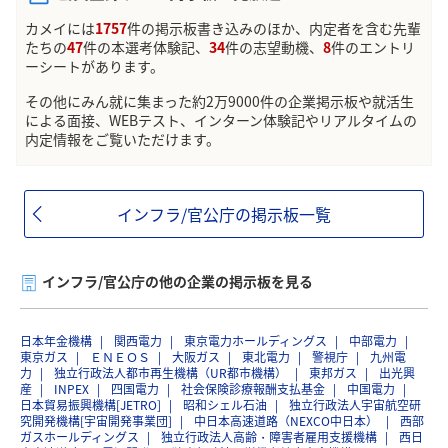
カメイには
1757
件の掲示板書き込みのほか、内定者を含む先輩
たちの
47
件の本選考体験記、
34
件の志望動機、
8
件のエントリ
ーシートがあります。
その他にみん就に集まった約2万9000件の企業掲示板や就活生
による面接、WEBテスト、インターン体験記やリアルタイムの
内定情報をご覧いただけます。
インフラ/官公庁の掲示板一覧
インフラ/官公庁の他の企業の掲示板を見る
日本年金機構
関西電力
東京電力ホールディングス
中部電力
東京ガス
ＥＮＥＯＳ
大阪ガス
東北電力
警視庁
九州電
力
独立行政法人都市再生機構（UR都市機構）
東邦ガス
出光興
産
INPEX
四国電力
社会保険診療報酬支払基金
中国電力
日本貿易振興機構[JETRO]
昭和シェル石油
独立行政法人宇宙航空研
究開発機構[宇宙開発事業団]
中日本高速道路（NEXCO中日本）
西部
ガスホールディングス
独立行政法人高齢・障害者雇用支援機構
西日