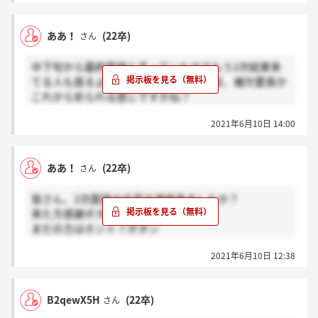
ああ！
(22卒)
さん
中下旬から最終面接と言っていたのでもう2次結果来
てる人も居るようなので今来てなければ、補欠要員か
これから祈られる感じですかね？
ちなみに私は2週間経ちますが連絡なしです^_^
2021年6月10日 14:00
皆さんはどうですか？
ああ！
(22卒)
さん
皆さん、2次面接の合否の連絡来ましたか？
来た方感謝ボタン
まだの方はホント？ボタン
お願いします！
2021年6月10日 12:38
B2qewX5H
(22卒)
さん