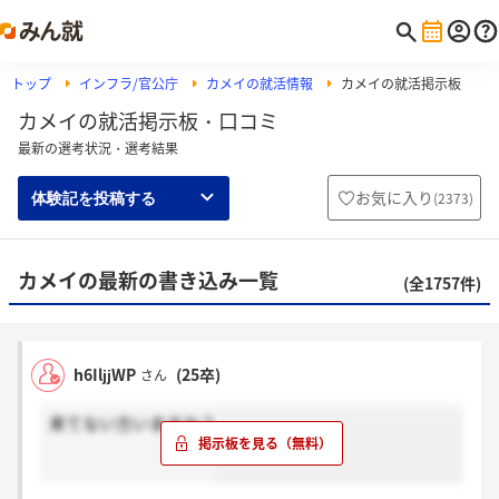
トップ
インフラ/官公庁
カメイの就活情報
カメイの就活掲示板
カメイの就活掲示板・口コミ
最新の選考状況・選考結果
お気に入り
(
2373
)
体験記を投稿する
カメイの最新の書き込み一覧
(全1757件)
h6IljjWP
(25卒)
さん
来てない方いますか？