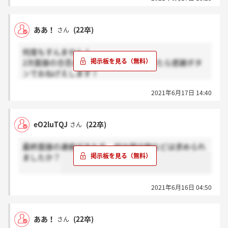
ああ！
(22卒)
さん
何度もすんません！
2次面接の合否の連絡まだ来てない方いたら感謝ボタ
ンでおねげえします！
3週間以上経っても連絡来ないっす！
2021年6月17日 14:40
eO2luTQJ
(22卒)
さん
最終面接の連絡がきた方、何か提出物などは求められ
ましたか？
2021年6月16日 04:50
ああ！
(22卒)
さん