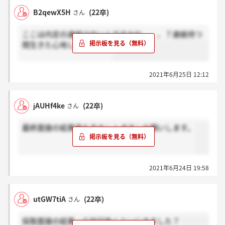
B2qewX5H
(22卒)
さん
ここは内定の連絡はやいんですかね、、、？連絡待つ
間生きた心地しない、、泣
2021年6月25日 12:12
jAUHf4ke
(22卒)
さん
最終面接の結果来た方ホントボタンお願いします。
2021年6月24日 19:58
utGW7tiA
(22卒)
さん
採取面接の結果って何日後くらいにきました？