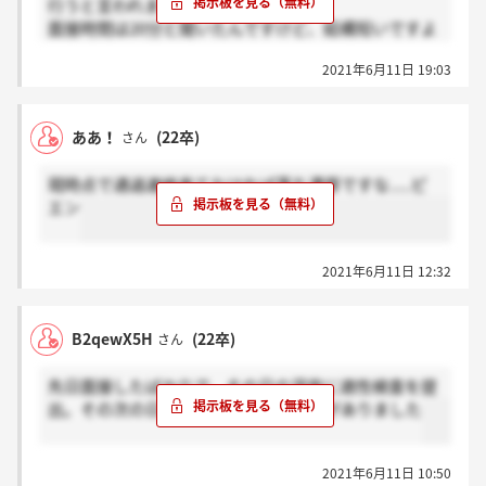
行うと言われました？
面接時間は20分と聞いたんですけど、結構短いですよ
ね?
2021年6月11日 19:03
ああ！
(22卒)
さん
現時点で通過連絡来てなければ落ち濃厚ですな.....ピ
エン
2021年6月11日 12:32
B2qewX5H
(22卒)
さん
先日面接したばかりで、その日の深夜に適性検査を提
出。その次の日の朝に電話で通過連絡がありました
2021年6月11日 10:50