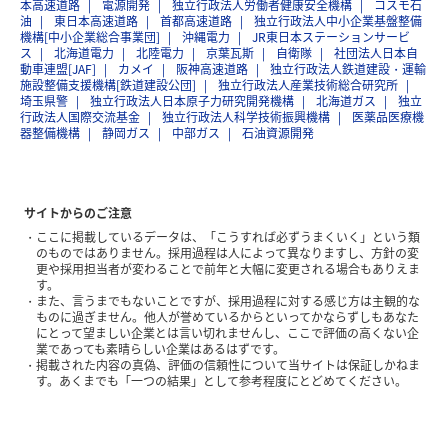
本高速道路
電源開発
独立行政法人労働者健康安全機構
コスモ石
油
東日本高速道路
首都高速道路
独立行政法人中小企業基盤整備
機構[中小企業総合事業団]
沖縄電力
JR東日本ステーションサービ
ス
北海道電力
北陸電力
京葉瓦斯
自衛隊
社団法人日本自
動車連盟[JAF]
カメイ
阪神高速道路
独立行政法人鉄道建設・運輸
施設整備支援機構[鉄道建設公団]
独立行政法人産業技術総合研究所
埼玉県警
独立行政法人日本原子力研究開発機構
北海道ガス
独立
行政法人国際交流基金
独立行政法人科学技術振興機構
医薬品医療機
器整備機構
静岡ガス
中部ガス
石油資源開発
サイトからのご注意
ここに掲載しているデータは、「こうすれば必ずうまくいく」という類
のものではありません。採用過程は人によって異なりますし、方針の変
更や採用担当者が変わることで前年と大幅に変更される場合もありえま
す。
また、言うまでもないことですが、採用過程に対する感じ方は主観的な
ものに過ぎません。他人が誉めているからといってかならずしもあなた
にとって望ましい企業とは言い切れませんし、ここで評価の高くない企
業であっても素晴らしい企業はあるはずです。
掲載された内容の真偽、評価の信頼性について当サイトは保証しかねま
す。あくまでも「一つの結果」として参考程度にとどめてください。