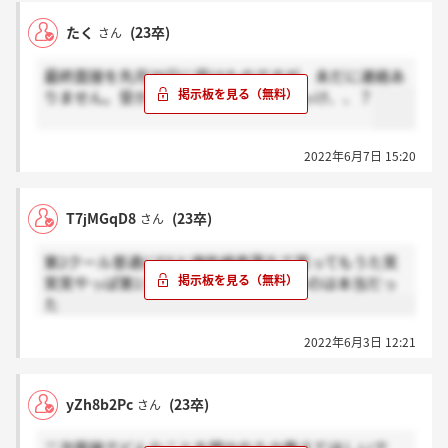
たく
(23卒)
さん
最終面接を先月26日に受けたのですが、未だに連絡あ
りません。受かった方のみ連絡でしたっけ、、？
2022年6月7日 15:20
T7jMGqD8
(23卒)
さん
第2クール普通にESと適性検査落ちて笑ってもうた笑
笑笑やっぱ第1クールの方が落ちにくいのは本当だっ
た
2022年6月3日 12:21
yZh8b2Pc
(23卒)
さん