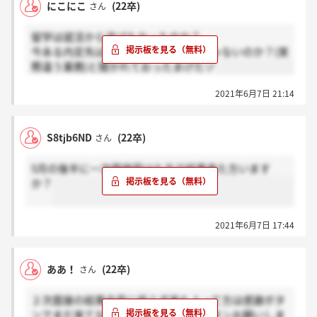
にこにこ
(22卒)
さん
留学は就活から逃げたかったのか？、
今ある内定先は高卒でもできる仕事じゃないのか？(実
際違う業務)と聞かれておったまげたゾ
2021年6月7日 21:14
S8tjb6ND
(22卒)
さん
5月の後半に一次面接受けた方で結果来た方います
か？
2021年6月7日 17:44
ああ！
(22卒)
さん
２次面接の結果合否に係らず来たよって方は感謝ボタ
ンでまだ来てないよって方はホントボタンお願いしま