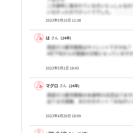
二次選考に進まれている方いらっしゃるの
いなかったのでびっくりでした。
2023年5月15日 11:38
は
さん
(24卒)
西部ガス都市開発はサイレントですかね？
4月下旬からが面接の日程となっています
2023年5月1日 18:43
マグロ
さん
(24卒)
西部ガス都市開発の本選考ES合否出てます
出てる方感謝、まだの方ホント？おねがい
2023年4月26日 18:09