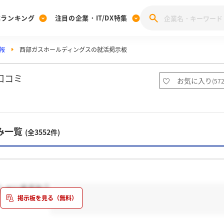
業ランキング
注目の企業・IT/DX特集
報
西部ガスホールディングスの就活掲示板
注目の企業特集
みんなのIT業界新卒就職人気企業ランキング
みんな
[27卒] 本選考体験記投稿キャンペーン
28卒 注目企業特集
27卒 注目企業特集
みんなのDX企業就職ブランド調査
口コミ
お気に入り
(
57
注目のIT・DX企業特集
28卒 IT・DX企業特集
27卒 IT・DX企業特集
28卒
みんなのIT業界新卒就職人気企業ランキング
みんな
み一覧
(全3552件)
企業研究
しゃいますか？