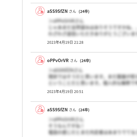
aSS9SfZN
さん
(24卒)
＞oPPvOrVRさん
じゃあまだ全然望みはありそうですかね、
わざわざ返信いただきありがとうございます
内定おめでとうございます！
2023年4月19日 21:28
oPPvOrVR
さん
(24卒)
＞aSS9SfZNさん
現状ではそうだと思います。まだ面接が控
ということだと思います。個人的な解釈で
2023年4月19日 20:51
aSS9SfZN
さん
(24卒)
＞oPPvOrVRさん
そうなんですね！
電話の感じだとまだ内定者はあまりでてな