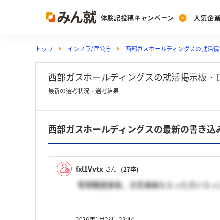
体験記投稿キャンペーン
人気企
トップ
インフラ/官公庁
西部ガスホールディングスの就活情
Post
Ranking
PickUp
投稿する
ランキングを見る
注目の企業特集
西部ガスホールディングスの就活掲示板・
最新の選考状況・選考結果
Vote
西部ガスホールディングスの最新の書き込
投票する
動画で知ろう！業界・
fxl1Vvtx
さん
(27卒)
管理職面接後、合否連絡もらった方いらっ
2026年1月23日 22:44