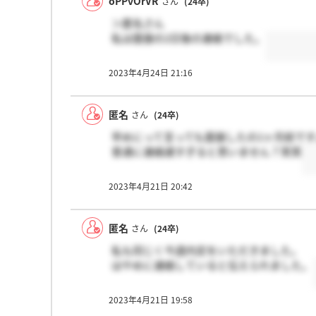
oPPvOrVR
さん
(24卒)
＞匿名さん
私は面接の2日後の連絡でした。
2023年4月24日 21:16
匿名
さん
(24卒)
早めにって言っても面接したの1ヶ月前で
普通に連絡遅すぎると思いません？笑笑
2023年4月21日 20:42
匿名
さん
(24卒)
私も同じく今週内定をいただきました。
はやめに連絡していると伝えられました。
2023年4月21日 19:58