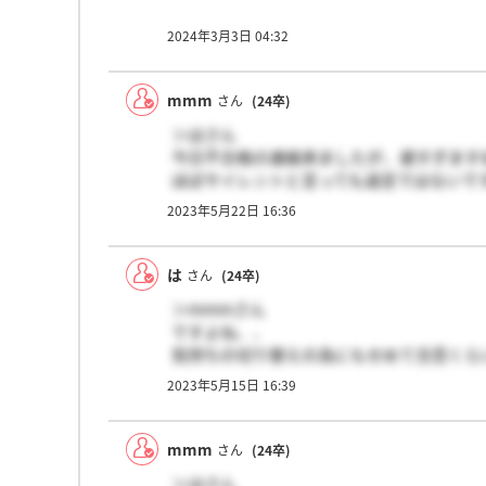
2024年3月3日 04:32
mmm
さん
(24卒)
＞はさん
今日不合格の連絡来ましたが、遅すぎます
ほぼサイレントと言っても過言ではないで
2023年5月22日 16:36
は
さん
(24卒)
＞mmmさん
ですよね、、
気持ちの切り替えの為にもせめて合否くら
お互いがんばりましょう！！
2023年5月15日 16:39
mmm
さん
(24卒)
＞はさん