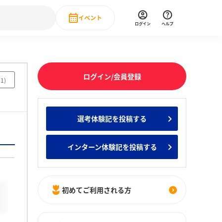
イベント
ログイン
ヘルプ
Event
の新卒就職人気企業ランキング
みんなのインターン人気企業ランキン
直近のイベント一覧
ログイン/会員登録
21
)
もっと見る
 IT・DX現場社員インタビュー
選考体験記を投稿する
の新卒就職人気企業ランキング
みんなのインターン人気企業ランキン
インターン体験記を投稿する
初めてご利用される方