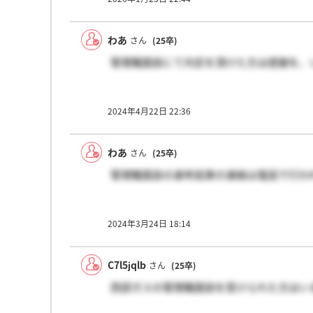
わあ
さん
(25卒)
管理職面談にて内定を頂けた方は感謝を、
2024年4月22日 22:36
わあ
さん
(25卒)
管理職面談の選考結果の連絡は電話で行わ
2024年3月24日 18:14
C7l5jqlb
さん
(25卒)
西部ガスの管理職面談を受けられた方はい