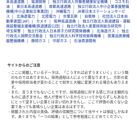
本高速道路
電源開発
独立行政法人労働者健康安全機構
コスモ石
油
東日本高速道路
首都高速道路
独立行政法人中小企業基盤整備
機構[中小企業総合事業団]
沖縄電力
JR東日本ステーションサービ
ス
北海道電力
北陸電力
京葉瓦斯
自衛隊
社団法人日本自
動車連盟[JAF]
カメイ
阪神高速道路
独立行政法人鉄道建設・運輸
施設整備支援機構[鉄道建設公団]
独立行政法人産業技術総合研究所
埼玉県警
独立行政法人日本原子力研究開発機構
北海道ガス
独立
行政法人国際交流基金
独立行政法人科学技術振興機構
医薬品医療機
器整備機構
静岡ガス
中部ガス
石油資源開発
サイトからのご注意
ここに掲載しているデータは、「こうすれば必ずうまくいく」という類
のものではありません。採用過程は人によって異なりますし、方針の変
更や採用担当者が変わることで前年と大幅に変更される場合もありえま
す。
また、言うまでもないことですが、採用過程に対する感じ方は主観的な
ものに過ぎません。他人が誉めているからといってかならずしもあなた
にとって望ましい企業とは言い切れませんし、ここで評価の高くない企
業であっても素晴らしい企業はあるはずです。
掲載された内容の真偽、評価の信頼性について当サイトは保証しかねま
す。あくまでも「一つの結果」として参考程度にとどめてください。