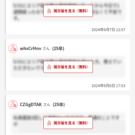
5/31にエリア総合職の最終面接に行ってから今日で1
週間経ったのですが、まだ結果連絡が来なくて不安で
す。
（期限は2週間とのこと）
2024年6月7日 12:57
すでに結果連絡来た方→感謝
まだの方→ほんと？
whsCrHnv
(25卒)
さん
を押していただきたいです。
5/31にエリア総合職の最終面接を受けた方、教えてい
関西電力は最終面接もサイレントなのか分かる方いら
ただきたいです。
っしゃいましたら教えていただきたいです。。。
すでに結果が来た方→感謝
2024年6月6日 17:53
まだの方→ホント？
を押していただけるとありがたいです。
CZGgDTAK
(25卒)
さん
面接官からは2週間以内に伝えるとお伺いはしてるの
ですが、もう明日で1週間なので心配です。サイレン
社員面談3回して連絡ないのですが、普通のことです
トなのでしょうか。
か