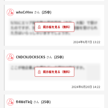
whsCrHnv
(25卒)
さん
5/31にエリア総合職の最終面接（本社、大阪）で受け
たのですが、別日もしくは別の場所で面接を受けられ
た方はいらっしゃいますでしょうか。
2024年6月7日 13:22
面接日程、場所は選べず、面接時間で選べたのは8つ
の時間で、3人ずつの面談でした。なので、もし本社
での面接のみだと最高でも24人しか最終面接を受けれ
CNDCNJDCKSCKS
(25卒)
さん
てないということになると思うのですが、それだと例
年よりも採用人数が格段に少ない人数になると思い、
ここが他企業より優れている部分は何ですか。
心配しております。
また、結果の連絡もまだのため不安が募る一方です…
本社で面接を受けた方→感謝
2024年6月20日 14:22
それ以外の場所、時間で受けた方→ほんと？
を押して教えていただきたいです。
fI4WdTkQ
(25卒)
さん
よろしくお願いします。