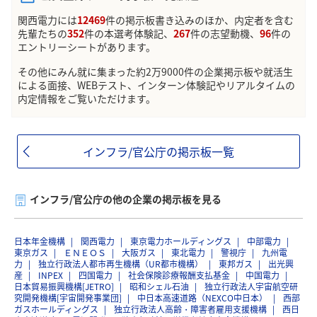
関西電力には
12469
件の掲示板書き込みのほか、内定者を含む
先輩たちの
352
件の本選考体験記、
267
件の志望動機、
96
件の
エントリーシートがあります。
その他にみん就に集まった約2万9000件の企業掲示板や就活生
による面接、WEBテスト、インターン体験記やリアルタイムの
内定情報をご覧いただけます。
インフラ/官公庁の掲示板一覧
インフラ/官公庁の他の企業の掲示板を見る
日本年金機構
関西電力
東京電力ホールディングス
中部電力
東京ガス
ＥＮＥＯＳ
大阪ガス
東北電力
警視庁
九州電
力
独立行政法人都市再生機構（UR都市機構）
東邦ガス
出光興
産
INPEX
四国電力
社会保険診療報酬支払基金
中国電力
日本貿易振興機構[JETRO]
昭和シェル石油
独立行政法人宇宙航空研
究開発機構[宇宙開発事業団]
中日本高速道路（NEXCO中日本）
西部
ガスホールディングス
独立行政法人高齢・障害者雇用支援機構
西日