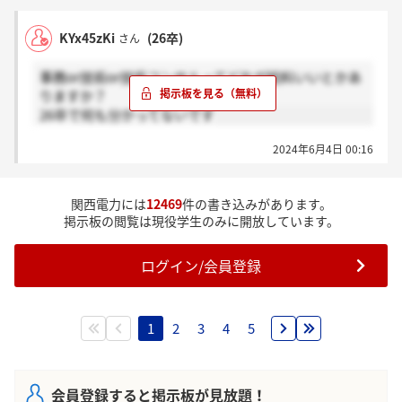
KYx45zKi
(26卒)
さん
事務or技術or技術コンサルってどれが給料いいとかあ
りますか？
26卒で何も分かってないです
2024年6月4日 00:16
関西電力には
12469
件の書き込みがあります。
掲示板の閲覧は現役学生のみに開放しています。
ログイン/会員登録
1
2
3
4
5
会員登録すると掲示板が見放題！