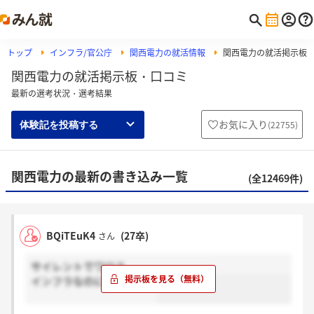
トップ
インフラ/官公庁
関西電力の就活情報
関西電力の就活掲示板
関西電力の就活掲示板・口コミ
最新の選考状況・選考結果
お気に入り
(
22755
)
体験記を投稿する
関西電力の最新の書き込み一覧
(全12469件)
BQiTEuK4
(27卒)
さん
サイレントでワロス
インフラなのに大丈夫か？