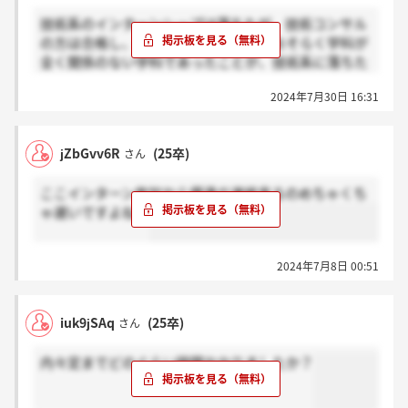
技術系のインターンシップは落ちたが、技術コンサル
の方は合格し、優遇ルートに乗れた。おそらく学科が
全く関係のない学科であったことが、技術系に落ちた
原因だと考えていますので、理系の方は学科も考慮し
2024年7月30日 16:31
た方が良いのかなと思いました。
jZbGvv6R
(25卒)
さん
ここインターン参加から優遇の連絡来るのめちゃくち
ゃ遅いですよね。
2024年7月8日 00:51
iuk9jSAq
(25卒)
さん
内々定までどのぐらい時間かかりましたか？