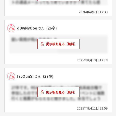
トの通過メールってもう来ていますか？来てたら感
謝、来てなければホント？を押してほしいです。。
2026年4月7日 12:33
dDwNvOoe
(26卒)
さん
鋭い質問が飛んできました
2025年8月13日 12:18
I75OunSI
(27卒)
さん
27卒です。REALの対面インターンに技術系総合職で
参加したのですが、この後招待されるイベントに複数
行くと推薦がもらえると聞きました。本当でしょう
か？？
2025年8月11日 22:59