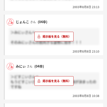
あはは～
いやー自分が企業を選ぶべきでしょう！！
2003年8月8日 23:13
私は納得いく就活しますよ。
もし「ここでいっかー」って気持ちで既に就活を終え
た方がいるとしたら
じょんこ
(04卒)
さん
私は1年後、3年後、、、
必ずその人よりも充実した気持ちで仕事していたいで
＞みにぃさんへ
す
なんか性格悪いですかね。。。
そのみにぃさんの前向きな姿勢に拍手！！！
でも頑張った分そう思いたいです・・・
私も就活を始めたばかりの頃は、決まればどこでもい
2003年8月8日 23:10
いや、と投げやりだったのです。もちろん、面接では
落ちまくりでした(=_=;
でも、ある企業での面接をきっかけに本気で取り組む
みにぃ
(04卒)
さん
ようになりました。沢山の企業をまわっていくうち
に、自分が企業を選ぶ立場なんだって気がつきまし
＞どすこいさんへ
た。ちょっと偉そうかもしれませんね・・・。失礼し
もうどすこいさん的には納得のいく進路が決まったの
ました(^^ゞ
ですね
フランダーさんへ
おめでとうございます。
面接お疲れ様です！
2003年8月8日 10:38
私はまだ挑戦したい企業がいくつかある為髪の毛は黒
企業の印象があまり良くなかったみたいです
いままです（笑）
ね・・・。結果は最後までわかりませんよ～
以前はどこでもいいなんて思っていましたが