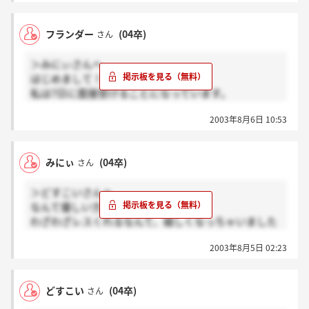
と書いてあるんで本当になんでも良いんじゃないでし
ょうか
フランダー
(04卒)
さん
やはり服装じゃなくて中身や個性ってことなのでは？
フランダーさんは何の職種を希望してダイニン
＞みにぃさんへ
グ・・・
はじめまして！
を受けたんですか？
私は7日に面接受けることになっています。
先に面接当進められるのでいろいろと教えてください
服装は私服でと念を押されて言われたので
！
2003年8月6日 10:53
どうしようか迷っています。
きれいめな感じがいいのかな。
いつもカジュアルが多いから、、、。
みにぃ
(04卒)
さん
ジーパンじゃなければいいのかな。
＞どすこいさんへ
なんて優しい方なんですか？
わざわざレスくれるなんて、嬉しくなっちゃいました
今回残念な事に指定の7日に行けない事が発覚し、
2003年8月5日 02:23
私は来月に受ける事になりました。
8月末締めきりのグループです
だいぶ時間がかかってしまうけど
どすこい
(04卒)
さん
頑張りたいと思います。
どすこいさんは納得のいく就活できていますか？