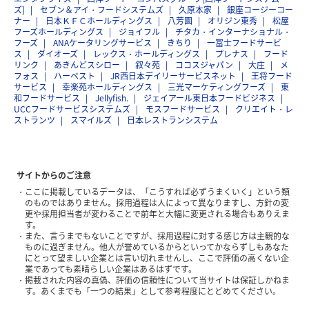
ズ]
セブン＆アイ・フードシステムズ
久原本家
銀座コージーコー
ナー
日本ＫＦＣホールディングス
八芳園
オリジン東秀
松屋
フーズホールディングス
ジョイフル
チタカ・インターナショナル・
フーズ
ANAケータリングサービス
きちり
一冨士フードサービ
ス
ダイオーズ
レックス・ホールディングス
プレナス
フード
リンク
あきんどスシロー
叙々苑
ココスジャパン
大庄
メ
フォス
ハーベスト
JR西日本デイリーサービスネット
王将フード
サービス
幸楽苑ホールディングス
三光マーケティングフーズ
東
和フードサービス
Jellyfish.
ジェイアール東日本フードビジネス
UCCフードサービスシステムズ
モスフードサービス
クリエイト・レ
ストランツ
スマイルズ
日本レストランシステム
サイトからのご注意
ここに掲載しているデータは、「こうすれば必ずうまくいく」という類
のものではありません。採用過程は人によって異なりますし、方針の変
更や採用担当者が変わることで前年と大幅に変更される場合もありえま
す。
また、言うまでもないことですが、採用過程に対する感じ方は主観的な
ものに過ぎません。他人が誉めているからといってかならずしもあなた
にとって望ましい企業とは言い切れませんし、ここで評価の高くない企
業であっても素晴らしい企業はあるはずです。
掲載された内容の真偽、評価の信頼性について当サイトは保証しかねま
す。あくまでも「一つの結果」として参考程度にとどめてください。