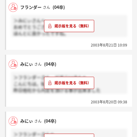
きたみたいで、本当に嬉しいです！！
フランダー
(04卒)
さん
この掲示板はダイニングとあまり関係のない書き込み
＞みにぃさんへ
が多かった（特に私ですが・・・）けど、フランダー
おめでとうございます！
さんとみにぃさんに会えてよかったです！お二人に、
ほんとに良かったですね。
幸あれ☆
これから夏をたっぷり満喫してくださいな。
2003年8月21日 10:09
なんだかこの会社の掲示板ではまったくなくなってし
まいましたね（笑）
みにぃ
(04卒)
さん
＞フランダーさん どすこいさんへ
こんにちは。私事なのですが
昨日他社から内定を頂ける事が出来ました
私はブライダル業界志望で今までブライダル一本で頑
2003年8月20日 09:38
張ってきましたが
いままで頑張ってきて良かったと思っています
よってダイニングアート・・・は受けないことになり
みにぃ
(04卒)
さん
そうです。
これで旅行の予定も立てられます！！
＞フランダーさんへ
すごく嬉しいです。