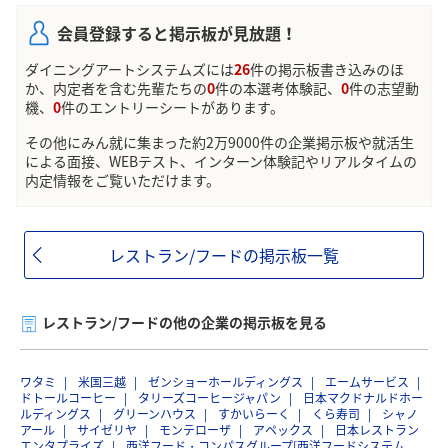
会員登録すると掲示板が見放題！
ダイニングアートシステムズには
26
件の掲示板書き込みのほ
か、内定者を含む先輩たちの
0
件の本選考体験記、
0
件の志望動
機、
0
件のエントリーシートがあります。
その他にみん就に集まった約2万9000件の企業掲示板や就活生
による面接、WEBテスト、インターン体験記やリアルタイムの
内定情報をご覧いただけます。
レストラン/フードの掲示板一覧
レストラン/フードの他の企業の掲示板を見る
ワタミ
米国三越
ゼンショーホールディングス
エームサービス
ドトールコーヒー
タリーズコーヒージャパン
日本マクドナルドホー
ルディングス
グリーンハウス
すかいらーく
くら寿司
シャノ
アール
サイゼリヤ
モンテローザ
アペックス
日本レストラン
エンタプライズ
西洋フード・コンパスグループ[西洋フードシステム