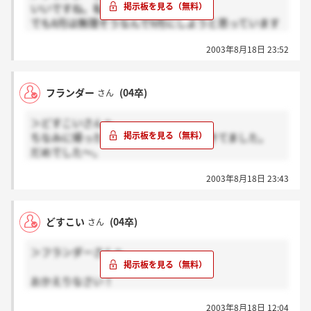
いいですね。私も旅行行きたいです。
でも8月は無理そうなんで9月にしようと思っています
フランダーさん、私もお二人が好きです
環境が変わったり、遠いところに行ったりすると
ここの掲示板を見てすごくモチベーションが上がりま
2003年8月18日 23:52
自分の気持ちや考えが少し変わっていいですよね
した
私の友人は今、自分を振り返る旅といって
今後もここの掲示板のぞきます
沖縄一人旅に行ってしまいましたよ
だからお話してください！！
フランダー
(04卒)
さん
その子はもう既に働いているんでうけどね。
就職活動頑張ってくださいね！！
沖縄に一人と聞いた時は驚きました（笑）
＞どすこいさんへ
私もあともう少しの間気合い入れて就職活動頑張ろう
ちなみに帰ったら面接の結果が手紙できてました。
と思います
だめでした～。
お互い納得のいく結果となりますように！！！
ここの掲示板のどすこいさんとみにぃさん好きだった
2003年8月18日 23:43
から残念。
けど飲食のサービス業めざす者として心ざしは同じな
ので頑張ります！
どすこい
(04卒)
さん
また立ちよっちゃうかも、、、。
＞フランダーさんへ
おかえりなさい！
今しかできない、いい旅をしてきたみたいですね！！
2003年8月18日 12:04
自分でやってよかった、と思える事をした時は、必ず