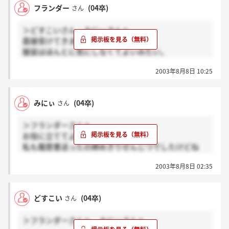
思えば三人でこの板を独占しっちゃってますね！！あ
フランダー
(04卒)
さん
ここまでくると納得のいく就活をするしかないなって
まり受けている方がいないのでしょうかねぇ。
気合いが入ってます。
＞どすこいさん・みにぃさんへ
たまにめげたくなりますけどね。
面接受けてきました。
でもやっぱり頑張るしかないですからね！！
服装はほんとに気にしなくてよいみたい。
何も言われなかった。
2003年8月8日 10:25
面接結果はまだでしが多分だめだと思います。
ちょっと態度や印象がよくなかったのでびびってしま
いました。
みにぃ
(04卒)
さん
別に圧迫ではなかったと思いますが。
面接をする会議室に行く途中でザ・ガーデンを見まし
＞フランダーさんへ
た。天気のいい日はきっとすてきな会場なんでしょう
お役に立ててよかったーっ！
ね。
私も履歴書送ったの締めきりぜんじつでしたけどね
この面接官の方たちと働いていきたくはないと思って
なぜか書面できました
しまったのが私の敗因です。
2003年8月8日 02:35
私はブライダルスタッフで希望しました。
ちょっと嫌な感想でごめんなさい。
結婚式っていいですよね。
でも率直な意見です。
これからもいろいろなお話させてください。
私には合わなかったってことかな。
どすこい
(04卒)
さん
面接はどうでした？うまく話できましたか？
私は来月になってしまいましたがうまく進める事を
＞フランダーさんへ、みにぃさんへ
祈っています。。。