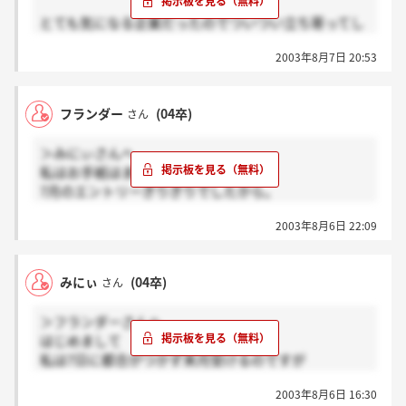
とても気になる企業だったのでついつい立ち寄ってし
まいます&書き込んでしまいます(^^ゞ
2003年8月7日 20:53
フランダーさん、面接はいかがでしたか？
私はyellow.gでーテンダーを希望していたんです。お
店を一度だけ見かけてすごく素敵だと思ってエントリ
フランダー
(04卒)
さん
ーしたんですよ～
みにぃさんは来月だそうですね！私は他社から内定を
＞みにぃさんへ
いただき、そちらで頑張っていこうと決意してます。
私はお手紙はまだいただいてません。
沢山の企業を見て、自分の納得のいく就職活動をして
7月のエントリーぎりぎりでしたから。
ください！！
服装のこと教えて下さってありがとうございます！す
2003年8月6日 22:09
ごく助かりました。
私は今ウェディングも行っているホテルのレストラン
で働いています。
みにぃ
(04卒)
さん
就職はレストランウェディングもできるレストランを
希望しています。
＞フランダーさんへ
最近活動を再開したばかりなので不安、、、。
はじめまして
最初は全然違う業界で就活してたし。
私は7日に都合がつかず来月受けるのですが
ここからスタートです。
地図が同封されたお手紙は頂いてあるんです
希望職種は店長職候補です！
2003年8月6日 16:30
そこにはTシャツジーンズ可スーツ不可
明日面接久々だから緊張するな～。