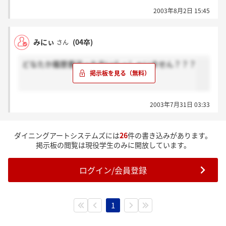
た。確か三日ほどで電話かメールが来ました。もし、
2003年8月2日 15:45
心配なら電話してみたほうがいいですよ！面接は私服
みたいですよ！結局受けませんでしたが、面白そうな
会社ですよね！
みにぃ
(04卒)
さん
どなたか履歴書送った方いらっしゃいません？？？
2003年7月31日 03:33
ダイニングアートシステムズには
26
件の書き込みがあります。
掲示板の閲覧は現役学生のみに開放しています。
ログイン/会員登録
1