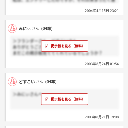
絡がこないので心配になってます(＾＾；)
2004年4月15日 23:21
どなたか見ている方がいらっしゃいましたら、よろし
くお願いします！！
みにぃ
(04卒)
さん
＞フランダーさん どすこいさん
ありがとうございます！！
まだこの掲示板見ててくれているでしょうか？
ほんとに私もお二人とお話できて嬉しかったです
2003年8月24日 01:54
ココの掲示板作ったはいいけどほんとにダイニングの
話出てませんよね
あんまり受けている人いないんですかね
どすこい
(04卒)
さん
これからは社会人になる為にもっと勉強しないとな。
頑張るぞー！！
＞みにぃさんへ
おめでとうございます！！
2003年8月21日 19:08
自分のことのように嬉しいです(^^)
みにぃさんが「頑張ってよかった」と思える就活がで