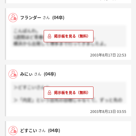
自分の為になってるはず☆
私の周りに就職あきらめて日々ダラダラとすごしてい
フランダー
(04卒)
さん
る人がいますが、フランダーさんを見習ってほしいで
す(＞_&lt;)
こんばんわ。
1週間ほど青春18切符で旅に出てました。
横浜から出発して博多まで行ってきましたよ。
なんかいろいろ考えちゃった。
2003年8月17日 22:53
友達とふたりで行ったのですが就活のこと語ったりし
て旅に出てほんと良かった。
今帰ってきたところです。
みにぃ
(04卒)
さん
面接は個人対面接官2でしたよ。
また今週から気分も新たに頑張るぞ。
＞どすこいさんへ
＞「内定」という目先の目標じゃなくて、ずっと先の
目標を見つけられる企業に就職してくださいね！
2003年8月13日 03:55
まさにその通りです。まだまだ頑張ります
どすこいさんも行くと決めた会社で目標を見つけて
どすこい
(04卒)
さん
充実した生活送ってくださいねー！！