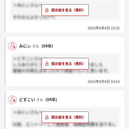
＞みにぃさんへ
正直私はできていません。
でもモチベーション上げてこれからもがんばりまーす
それならよかった(^^)
服装は指定がなければスーツでいいと思います。
2003年8月4日 10:32
私のときはスーツで来ないで下さい、とまで言われた
のですが・・・・。
面接頑張って下さいね！
みにぃ
(04卒)
さん
＞どすこいさんへ
レスありがとうございます。お電話頂きました
面接の日程も決まったので頑張りたいと思います。
服装の事は何も言われませんでした。
2003年8月4日 03:43
だから普通にスーツで行こうと思ってます
どすこい
(04卒)
さん
＞みにぃさんへ
以前、エントリーして履歴書、成績証明書を送りまし