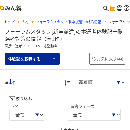
トップ
人材
フォーラムスタッフ[新卒派遣]の就活情報
フォーラムス
フォーラムスタッフ[新卒派遣]の本選考体験記一覧-
選考対策の情報（全1件）
面接・選考フロー・ES・志望動機
お気に入り
(
44
)
体験記を投稿する
1
全
件
絞り込み
卒年
選考フェーズ
内定者のみ