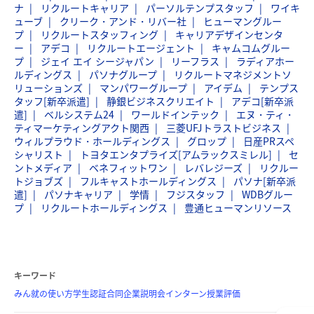
ナ
リクルートキャリア
パーソルテンプスタッフ
ワイキ
ューブ
クリーク・アンド・リバー社
ヒューマングルー
プ
リクルートスタッフィング
キャリアデザインセンタ
ー
アデコ
リクルートエージェント
キャムコムグルー
プ
ジェイ エイ シージャパン
リーフラス
ラディアホー
ルディングス
パソナグループ
リクルートマネジメントソ
リューションズ
マンパワーグループ
アイデム
テンプス
タッフ[新卒派遣]
静銀ビジネスクリエイト
アデコ[新卒派
遣]
ベルシステム24
ワールドインテック
エヌ・ティ・
ティマーケティングアクト関西
三菱UFJトラストビジネス
ウィルプラウド・ホールディングス
グロップ
日産PRスペ
シャリスト
トヨタエンタプライズ[アムラックスミレル]
セ
ントメディア
ベネフィットワン
レバレジーズ
リクルー
トジョブズ
フルキャストホールディングス
パソナ[新卒派
遣]
パソナキャリア
学情
フジスタッフ
WDBグルー
プ
リクルートホールディングス
豊通ヒューマンリソース
キーワード
みん就の使い方
学生認証
合同企業説明会
インターン
授業評価