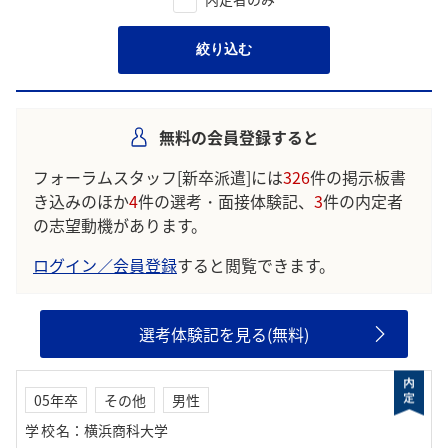
絞り込む
無料の会員登録すると
フォーラムスタッフ[新卒派遣]には
326
件の掲示板書
き込みのほか
4
件の選考・面接体験記、
3
件の内定者
の志望動機があります。
ログイン／会員登録
すると閲覧できます。
選考体験記を見る(無料)
05年卒
その他
男性
学校名
：
横浜商科大学