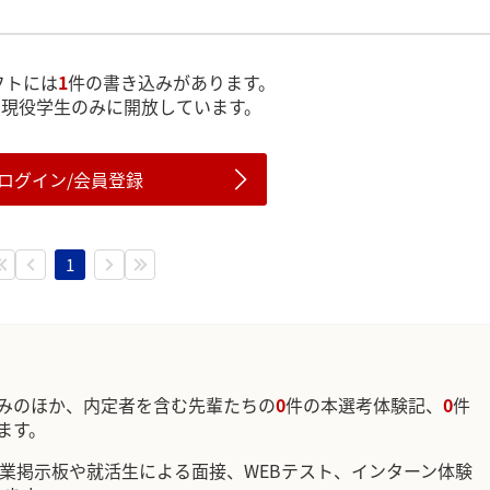
フトには
1
件の書き込みがあります。
は現役学生のみに開放しています。
ログイン/会員登録
1
みのほか、内定者を含む先輩たちの
0
件の本選考体験記、
0
件
ます。
企業掲示板や就活生による面接、WEBテスト、インターン体験