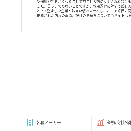
や採用担当者が変わることで前年と大幅に変更される場合
また、言うまでもないことですが、採用過程に対する感じ
とって望ましい企業とは言い切れませんし、ここで評価の高
掲載された内容の真偽、評価の信頼性について当サイトは
各種メーカー
金融/商社/保