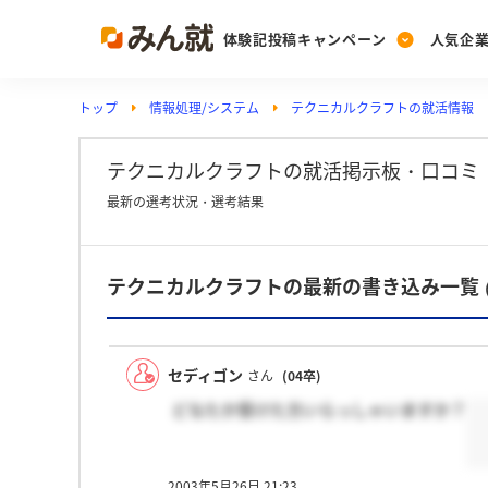
体験記投稿キャンペーン
人気企
トップ
情報処理/システム
テクニカルクラフトの就活情報
Post
Ranking
PickUp
投稿する
ランキングを見る
注目の企業特集
テクニカルクラフトの就活掲示板・口コミ
最新の選考状況・選考結果
Vote
テクニカルクラフトの最新の書き込み一覧
投票する
動画で知ろう！業界・
セディゴン
さん
(04卒)
どなたか受けた方いらっしゃいますか？
2003年5月26日 21:23