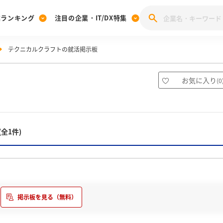
業ランキング
注目の企業・IT/DX特集
テクニカルクラフトの就活掲示板
注目の企業特集
みんなのIT業界新卒就職人気企業ランキング
みんな
[27卒] 本選考体験記投稿キャンペーン
28卒 注目企業特集
27卒 注目企業特集
みんなのDX企業就職ブランド調査
お気に入り
(
0
注目のIT・DX企業特集
28卒 IT・DX企業特集
27卒 IT・DX企業特集
28卒
みんなのIT業界新卒就職人気企業ランキング
みんな
(全1件)
企業研究