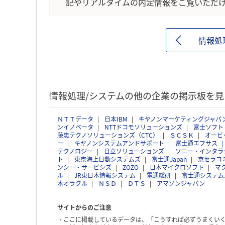
記やリアルタイムの内定情報をご覧いただ
情報処
情報処理/システムの他の企業の掲示板を見
ＮＴＴデータ
日本IBM
キヤノンマーケティングジャパ
ンイノベータ
NTTドコモソリューションズ
富士ソフト
藤忠テクノソリューションズ（CTC）
ＳＣＳＫ
オービ
ー
キヤノンシステムアンドサポート
富士通エフサス
テクノロジー
日立ソリューションズ
ソニー・インタラ
ト
東京海上日動システムズ
富士通Japan
京セラコ
ンシー・サービシズ
ZOZO
日本マイクロソフト
マ
ル
JR東日本情報システム
電通総研
富士通システム
本オラクル
ＮＳＤ
ＤＴＳ
アマゾンジャパン
サイトからのご注意
ここに掲載しているデータは、「こうすれば必ずうまくい