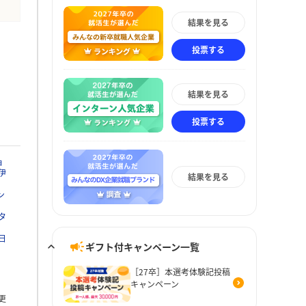
結果を見る
投票する
結果を見る
投票する
ョ
伊
結果を見る
ン
タ
日
ギフト付キャンペーン一覧
［27卒］本選考体験記投稿
キャンペーン
更