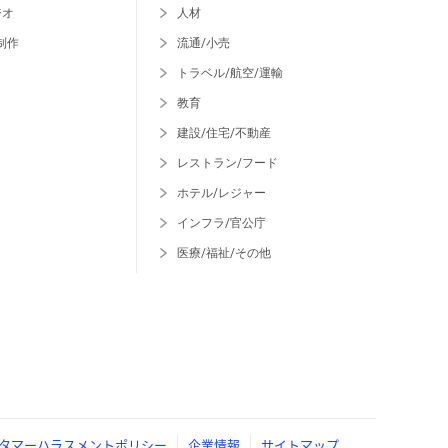
ジオ
人材
制作
流通/小売
トラベル/航空/運輸
教育
建設/住宅/不動産
レストラン/フード
ホテル/レジャー
インフラ/官公庁
医療/福祉/その他
タマーハラスメントポリシー
企業情報
サイトマップ