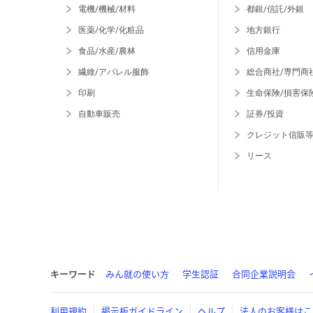
電機/機械/材料
都銀/信託/外銀
医薬/化学/化粧品
地方銀行
食品/水産/農林
信用金庫
繊維/アパレル服飾
総合商社/専門商
印刷
生命保険/損害保
自動車販売
証券/投資
クレジット信販
リース
キーワード
みん就の使い方
学生認証
合同企業説明会
利用規約
掲示板ガイドライン
ヘルプ
法人のお客様はこ