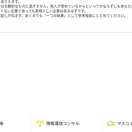
もありえます。
方は主観的なものに過ぎません。他人が誉めているからといってかならずしもあなた
くない企業であっても素晴らしい企業はあるはずです。
保証しかねます。あくまでも「一つの結果」として参考程度にとどめてください。
険
情報通信コンサル
マスコ