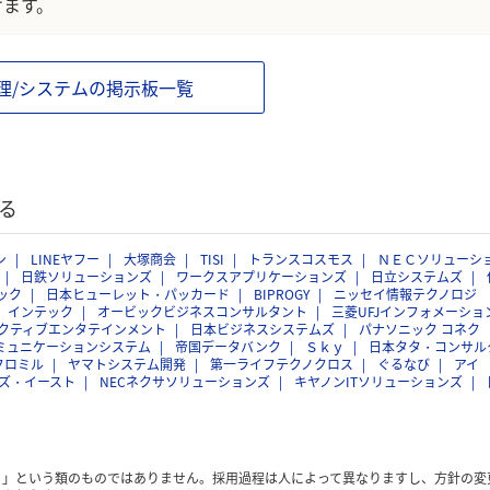
けます。
理/システムの掲示板一覧
る
ン
LINEヤフー
大塚商会
TISI
トランスコスモス
ＮＥＣソリューシ
日鉄ソリューションズ
ワークスアプリケーションズ
日立システムズ
ック
日本ヒューレット・パッカード
BIPROGY
ニッセイ情報テクノロジ
インテック
オービックビジネスコンサルタント
三菱UFJインフォメーショ
クティブエンタテインメント
日本ビジネスシステムズ
パナソニック コネク
ミュニケーションシステム
帝国データバンク
Ｓｋｙ
日本タタ・コンサル
クロミル
ヤマトシステム開発
第一ライフテクノクロス
ぐるなび
アイ
ズ・イースト
NECネクサソリューションズ
キヤノンITソリューションズ
く」という類のものではありません。採用過程は人によって異なりますし、方針の変