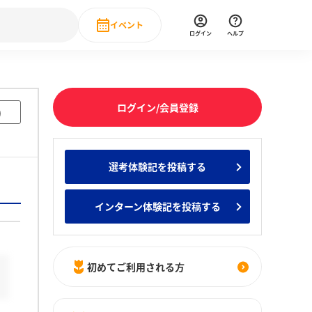
イベント
ログイン
ヘルプ
Event
の新卒就職人気企業ランキング
みんなのインターン人気企業ランキン
直近のイベント一覧
ログイン/会員登録
)
もっと見る
 IT・DX現場社員インタビュー
選考体験記を投稿する
の新卒就職人気企業ランキング
みんなのインターン人気企業ランキン
インターン体験記を投稿する
初めてご利用される方