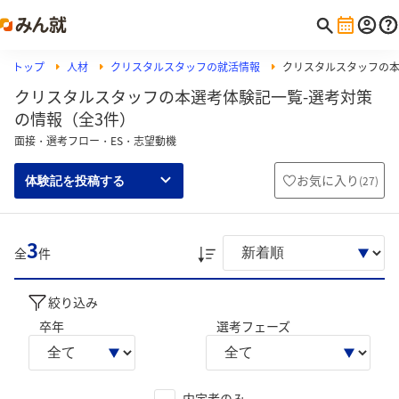
トップ
人材
クリスタルスタッフの就活情報
クリスタルスタッフの
クリスタルスタッフの本選考体験記一覧-選考対策
の情報（全3件）
面接・選考フロー・ES・志望動機
お気に入り
(
27
)
体験記を投稿する
3
全
件
絞り込み
卒年
選考フェーズ
内定者のみ