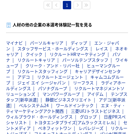
1
人材の他の企業の本選考体験記一覧を見る
マイナビ
パーソルキャリア
ディップ
エン・ジャパ
ン
スタッフサービス・ホールディングス
レイス
ネオキ
ャリア
クイック
リクルートHRマーケティング
パソ
ナ
リクルートキャリア
パーソルテンプスタッフ
ワイキ
ューブ
クリーク・アンド・リバー社
ヒューマングルー
プ
リクルートスタッフィング
キャリアデザインセンタ
ー
アデコ
リクルートエージェント
キャムコムグルー
プ
ジェイ エイ シージャパン
リーフラス
ラディアホー
ルディングス
パソナグループ
リクルートマネジメントソ
リューションズ
マンパワーグループ
アイデム
テンプス
タッフ[新卒派遣]
静銀ビジネスクリエイト
アデコ[新卒派
遣]
ベルシステム24
ワールドインテック
エヌ・ティ・
ティマーケティングアクト関西
三菱UFJトラストビジネス
ウィルプラウド・ホールディングス
グロップ
日産PRスペ
シャリスト
トヨタエンタプライズ[アムラックスミレル]
セ
ントメディア
ベネフィットワン
レバレジーズ
リクルー
トジョブズ
フルキャストホールディングス
パソナ[新卒派