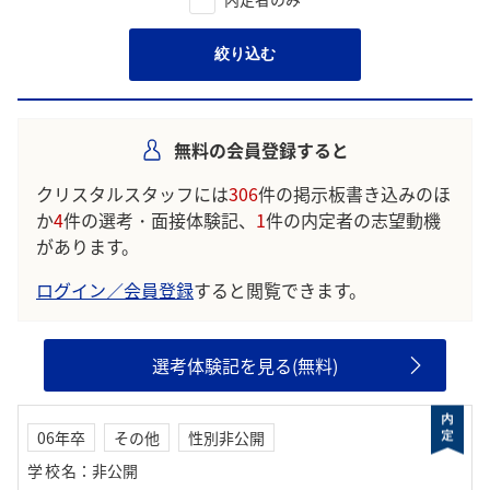
絞り込む
無料の会員登録すると
クリスタルスタッフには
306
件の掲示板書き込みのほ
か
4
件の選考・面接体験記、
1
件の内定者の志望動機
があります。
ログイン／会員登録
すると閲覧できます。
選考体験記を見る(無料)
06年卒
その他
性別非公開
学校名
：
非公開