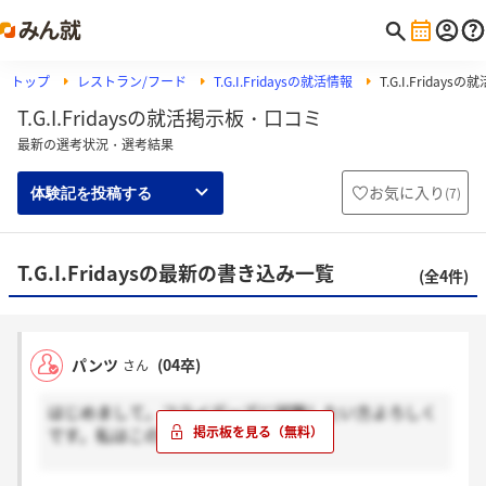
トップ
レストラン/フード
T.G.I.Fridaysの就活情報
T.G.I.Fridays
T.G.I.Fridaysの就活掲示板・口コミ
最新の選考状況・選考結果
お気に入り
(
7
)
体験記を投稿する
T.G.I.Fridaysの最新の書き込み一覧
(全4件)
パンツ
(04卒)
さん
はじめまして。フライデーズに就職したい方よろしく
です。私はこの前内定しました。
説明会。懐かしいですね。4時間ありますが、会社の