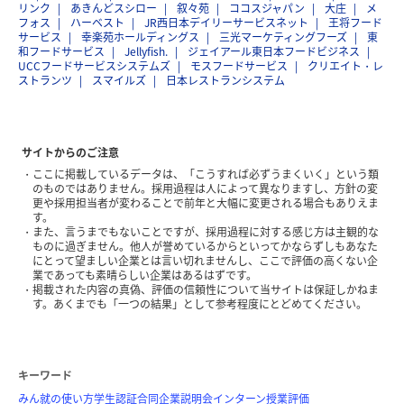
リンク
あきんどスシロー
叙々苑
ココスジャパン
大庄
メ
フォス
ハーベスト
JR西日本デイリーサービスネット
王将フード
サービス
幸楽苑ホールディングス
三光マーケティングフーズ
東
和フードサービス
Jellyfish.
ジェイアール東日本フードビジネス
UCCフードサービスシステムズ
モスフードサービス
クリエイト・レ
ストランツ
スマイルズ
日本レストランシステム
サイトからのご注意
ここに掲載しているデータは、「こうすれば必ずうまくいく」という類
のものではありません。採用過程は人によって異なりますし、方針の変
更や採用担当者が変わることで前年と大幅に変更される場合もありえま
す。
また、言うまでもないことですが、採用過程に対する感じ方は主観的な
ものに過ぎません。他人が誉めているからといってかならずしもあなた
にとって望ましい企業とは言い切れませんし、ここで評価の高くない企
業であっても素晴らしい企業はあるはずです。
掲載された内容の真偽、評価の信頼性について当サイトは保証しかねま
す。あくまでも「一つの結果」として参考程度にとどめてください。
キーワード
みん就の使い方
学生認証
合同企業説明会
インターン
授業評価