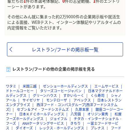
輩たちの
1
件の本選考体験記、
0
件の志望動機、
1
件のエントリ
ーシートがあります。
その他にみん就に集まった約2万9000件の企業掲示板や就活生
による面接、WEBテスト、インターン体験記やリアルタイムの
内定情報をご覧いただけます。
レストラン/フードの掲示板一覧
レストラン/フードの他の企業の掲示板を見る
ワタミ
米国三越
ゼンショーホールディングス
エームサービス
ドトールコーヒー
タリーズコーヒージャパン
日本マクドナルドホー
ルディングス
グリーンハウス
すかいらーく
くら寿司
シャノ
アール
サイゼリヤ
モンテローザ
アペックス
日本レストラン
エンタプライズ
西洋フード・コンパスグループ[西洋フードシステム
ズ]
セブン＆アイ・フードシステムズ
久原本家
銀座コージーコー
ナー
日本ＫＦＣホールディングス
八芳園
オリジン東秀
松屋
フーズホールディングス
ジョイフル
チタカ・インターナショナル・
フーズ
ANAケータリングサービス
きちり
一冨士フードサービ
ス
ダイオーズ
レックス・ホールディングス
プレナス
フード