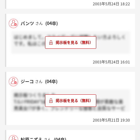
2003年5月24日 18:22
説明ですよ。パワーポイントで色々な説明がありま
す。
説明会は、選考に関係ないのでリラックスして聞いて
パンツ
(04卒)
さん
ください。私服でOKです。
次のオーディションは、?二人一組になっておもちゃ
はじめまして。フライデーズに就職したい方よろしく
の果物を売買したり、?集団で様々な道具を使って新
です。私はこの前内定しました。
しいゲームを作る?集団で最高のサービスについて発
表しました。
説明会。懐かしいですね。4時間ありますが、会社の
二次面接は、志望理由、将来の夢、入社意思などを聞
2003年5月24日 16:01
説明ですよ。パワーポイントで色々な説明がありま
かれます。
す。
最終面接はオーディションで、ダンスとか、自分につ
説明会は、選考に関係ないのでリラックスして聞いて
いてパフォーマンスします。
ジーコ
(04卒)
さん
ください。私服でOKです。
次のオーディションは、?二人一組になっておもちゃ
わからないことがあれば採用担当の人に聞いてみると
掲示板つくりました。
の果物を売買したり、?集団で様々な道具を使って新
いいです。親身になってくれますよ。
T.G.I FRIDAY’S最高です！スタッフは笑顔が素敵な美
しいゲームを作る?集団で最高のサービスについて発
私も、もし気づけばお答えします。
男美女!?が多く、フレンドリーな接客と良質なサービ
表しました。
スがイイ感じです。フードの味も良いしボリューム万
二次面接は、志望理由、将来の夢、入社意思などを聞
2003年5月21日 19:30
点です。決してリーズナブルとは言えないけど料金以
かれます。
上に満足できますよ☆私は外食業No.1のお店だと思い
最終面接はオーディションで、ダンスとか、自分につ
ます！
いてパフォーマンスします。
鮎原こずえ
(04卒)
さん