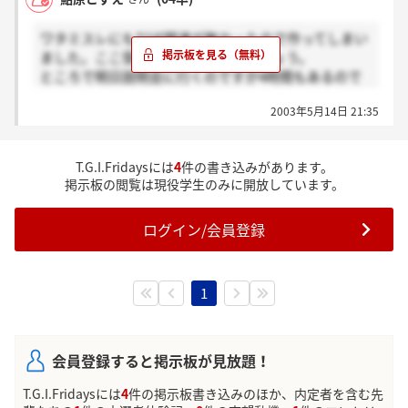
わからないことがあれば採用担当の人に聞いてみると
ワタミスレにもTGIF関連が無かったので作ってしまい
いいです。親身になってくれますよ。
ました。ここ受ける方情報交換しましょう。
私も、もし気づけばお答えします。
ところで明日説明会に行くのですが4時間もあるので
びっくりです。一体何するんでしょうね？
2003年5月14日 21:35
「あなたらしい服装で」ということなんですがフライ
デーズのスタッフみたいな格好をしていくのですか
ね？
T.G.I.Fridaysには
4
件の書き込みがあります。
掲示板の閲覧は現役学生のみに開放しています。
ログイン/会員登録
1
会員登録すると掲示板が見放題！
T.G.I.Fridaysには
4
件の掲示板書き込みのほか、内定者を含む先