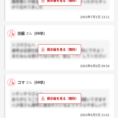
履歴書とか提出してしばらく連絡来なかったからすっ
かり忘れてました
皆さんがんばりましょう
2003年7月1日 13:11
浣腸
(04卒)
さん
＞コマさんへ
選考は全部の説明会が終わってから、7月にですよ！
まだみんな受けてないので、安心（？）してください
ー
2003年6月6日 09:54
今回は選考でないので、純粋に楽しむ事をオススメし
ます！
コマ
(04卒)
さん
＞チンチラさんへ
ありがとうございます！がんばって説明聞いてきます
☆彡皆さん選考に進まれているようでうらやましいで
す！私もがんばりまーす！！
2003年6月5日 21:01