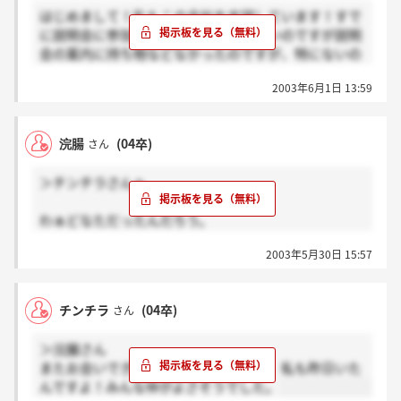
はじめまして！私もこの会社を志望しています！すで
に説明会に参加された方にお聞きしたいのですが説明
会の案内に持ち物などなかったのですが、特にないの
でしょうか？説明会だけでした？履歴書とか要らない
2003年6月1日 13:59
のでしょうか？どなたか教えてくださーい！！
浣腸
(04卒)
さん
＞チンチラさんへ
わぁどなただったんだろう。
名前が名前なので男っぽくしてたんですが、
2003年5月30日 15:57
私本当は女でしたー！
ボーリングのお知らせとかあって、ほのぼのしてて
チンチラ
(04卒)
さん
良かったですねー！
＞浣腸さん
またお会いできましたね＾＾偶然にも、私も昨日いた
んですよ！みんな仲がよさそうでした。