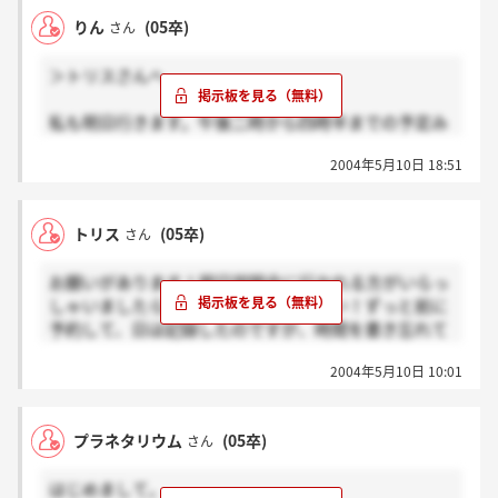
送ってもらったのですが、やっぱり駄目でした。
りん
(05卒)
さん
どなたか、大体の乗車位置(駅の正面とか)と集合時間
などあれば教えてください！
＞トリスさんへ
私も明日行きます。午後二時から四時半までの予定み
たいですよ。もうホームページ見れるので確認してみ
2004年5月10日 18:51
てください。もう誰か書き込んでますかね？
トリス
(05卒)
さん
お願いがあります！明日説明会に行かれる方がいらっ
しゃいましたら、時間を教えてください！ずっと前に
予約して、日は記録したのですが、時間を書き忘れて
いて、HPが見れないので確認することができず困って
2004年5月10日 10:01
います！お願いします。以前に説明会に行かれた方
で、どの日もこの時間だったという覚えがあるかたは
書き込みお願い致します。
プラネタリウム
(05卒)
さん
人事の方の連絡先さへわからないのです！おねがいし
ます！
はじめまして。