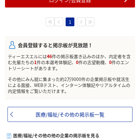
ログイン/会員登録
1
会員登録すると掲示板が見放題！
ティーエスエルには
46
件の掲示板書き込みのほか、内定者を含
む先輩たちの
1
件の本選考体験記、
0
件の志望動機、
0
件のエン
トリーシートがあります。
その他にみん就に集まった約2万9000件の企業掲示板や就活生
による面接、WEBテスト、インターン体験記やリアルタイムの
内定情報をご覧いただけます。
医療/福祉/その他の掲示板一覧
医療/福祉/その他の他の企業の掲示板を見る