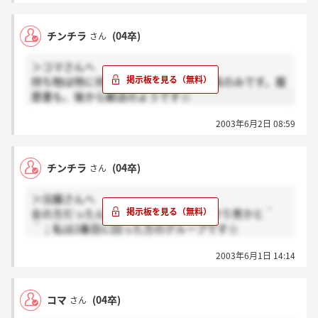
チンチラ
(04卒)
さん
＞コマさんへ
持ち物は特に何もないですよ。筆記用具のみです。履
歴書も、後から郵送のようです☆
2003年6月2日 08:59
チンチラ
(04卒)
さん
＞浣腸さんへ
女の方だったんですか？？！お～てっきり男かと＾
＾；私は2番目に回った方のグループです☆
ボーリングとか、あと写真なんかもありましたよね！
2003年6月1日 14:14
現場の感じは見学しないとわからないもんですね。見
学できて良かったです！
コマ
(04卒)
さん