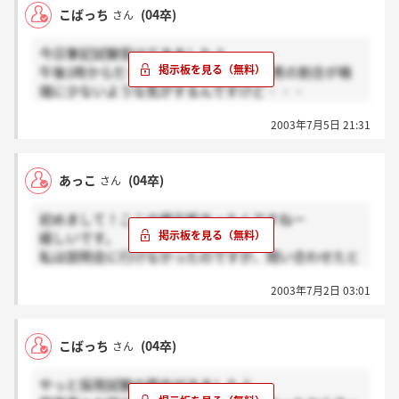
こばっち
(04卒)
さん
今日筆記試験受けてきましたよ
午後1時からだったんですけど、なんか男の割合が極
端に少ないような気がするんですけど・・・
3時からの人たちはみんな女の子ばっかだったし
2003年7月5日 21:31
試験は全然時間足りなかったです。みんなどうだった
んでしょ？
後は9日に電話がなることを祈るばかりです
あっこ
(04卒)
さん
初めまして！ここの掲示板あったんですねー
嬉しいです。
私は説明会に行けなかったのですが、問い合わせたと
ころ、
2003年7月2日 03:01
採用試験に参加しても良いとの事でした。
友達も言っていたのですが、良心的なところですね。
皆さん頑張りましょう！
こばっち
(04卒)
さん
やっと採用試験の案内がきましたよ