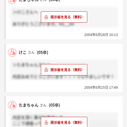
すみません！
＞けこさんへ
おめでとうございます！がんばって下さいね☆
ありがとうございます。m(__)m
けこさんも頑張ってください。
2004年6月28日 16:13
このHNは、この掲示板でしか使ってないのですが、
同じHNの人が、他社板にいるって事なのでしょう
けこ
(05卒)
さん
か・・・？
＞たまちゃんさんへ
内定おめでとうございます！！！うらやましいです！
たまちゃんさんはあのたまちゃんさんですか？？
2004年6月25日 17:49
私もここの面接受けたのですが残念ながらだめでし
た。。
たまちゃん
(05卒)
さん
同業他社でがんばります。
内定を頂く事が出来ました。
ここで頑張ってみたいと思っています。