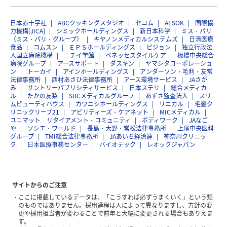
日本赤十字社
ABCクッキングスタジオ
セコム
ALSOK
国際協
力機構[JICA]
シミックホールディングス
新日本科学
ミス・パリ
（ミス・パリ・グループ）
キヤノンメディカルシステムズ
日清医療
食品
コムスン
ＥＰＳホールディングス
ピジョン
独立行政法
人国立病院機構
ニチイ学館
ベネッセスタイルケア
板橋中央総合
病院グループ
アースサポート
ダスキン
ヤマシタコーポレーショ
ン
トーカイ
アインホールディングス
アンダーソン・毛利・友常
法律事務所
西村あさひ法律事務所
アース環境サービス
JAさが
み
サントリーパブリシティサービス
日本ステリ
総合メディカ
ル
たかの友梨
SBCメディカルグループ
あずさ監査法人
スリ
ムビューティハウス
カワニシホールディングス
リニカル
毛髪ク
リニックリーブ21
アビリティーズ・ケアネット
MICメディカル
ユニマット リタイアメント・コミュニティ
ボディワーク
JAなご
や
ソシエ・ワールド
長島・大野・常松法律事務所
上尾中央医科
グループ
TMI総合法律事務所
JAあいち経済連
神奈川クリニッ
ク
日本医療事務センター
バイオテック
レオックジャパン
サイトからのご注意
ここに掲載しているデータは、「こうすれば必ずうまくいく」という類
のものではありません。採用過程は人によって異なりますし、方針の変
更や採用担当者が変わることで前年と大幅に変更される場合もありえま
す。