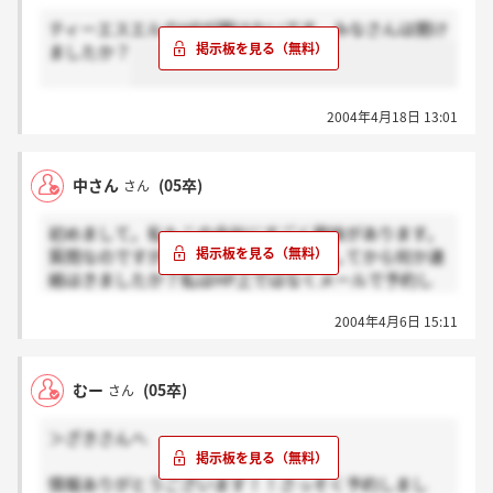
ティーエスエルのHPが開けないです。みなさんは開け
ましたか？
2004年4月18日 13:01
中さん
(05卒)
さん
初めまして。私もこの会社にすごく興味があります。
質問なのですが、会社説明会の予約をしてから何か連
絡はきましたか？私はHP上ではなくメールで予約し
たのですが、何も返事がないので、ちゃんと送れたの
2004年4月6日 15:11
かどうか不安になってきました…。
むー
(05卒)
さん
＞ざきさんへ
情報ありがとうございます！！さっそく予約しまし