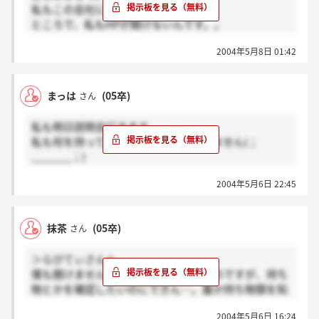
私もこの会社にすごく興味があります。
ところで、私もHPが開けないんです。。
前は開けたのに～
2004年5月8日 01:42
開けた方、どのようにして開いたのですか？
まっは
(05卒)
さん
私も明日説明会行きます。
私も何を持っていけばよいのかわかりません(；
_______；)
私が持っている求人票では、採用試験は6月5日と書い
2004年5月6日 22:45
てあり、そのときに履歴書、健康診断書などと書いて
あります。
でも、いまいち説明がよくわからないので間違ってい
抹茶
(05卒)
さん
たらすいません。でも、この書き込みの下に去年は説
明会は何もいらないと
＞らびてぃさんへ
思います。
僕も開けません…。明日説明会に行くのですが、持ち
物とかを確認したいのにできん…。誰か持ち物類を知
っている方いません？
2004年5月6日 16:24