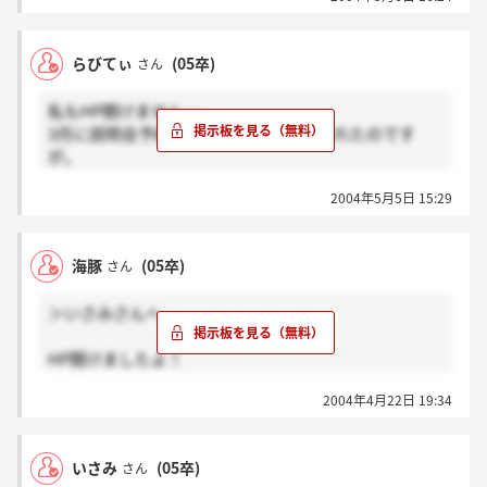
らびてぃ
(05卒)
さん
私もHP開けません…。
3月に説明会予約した時には普通に見られたのです
が。
どうしてしまったのでしょうか。
2004年5月5日 15:29
ここの選考って時期的にやや遅めですよね。
私は地元ということもあり志望度が高いのですが、遅
海豚
(05卒)
さん
いとちょっと不安になります。
＞いさみさんへ
HP開けましたよ！
私はメールで予約したのですが、心配になって確認の
2004年4月22日 19:34
電話をしたところ、親切に対応してくれました。
いさみ
(05卒)
さん