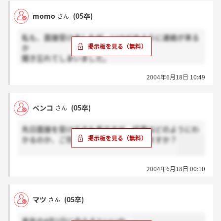
ろまでに・・・というようなことも聞かなかったの
momo
(05卒)
さん
で、毎日結果が気がかりで・・・。
私も、面接受けましたが、いつどのように連絡が来る
か
聞き忘れてしまいました。
2004年6月18日 10:49
説明会ではTSLの電話番号を登録しておくように強調
されて
いましたから、電話かなと思っています。
ペンコ
(05卒)
さん
先日の面接を通過したら次にもう一回面接はあるので
先日面接を受けてきた者ですが、結果はどのようにわ
しょうか？？
かるのか、ご存知の方はいらっしゃいますか？
先日の面接では役員の方が6人も勢ぞろいしていてビ
ックリしましたが・・・
2004年6月18日 00:10
マツ
(05卒)
さん