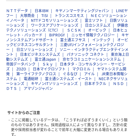
ＮＴＴデータ
日本IBM
キヤノンマーケティングジャパン
LINEヤ
フー
大塚商会
TISI
トランスコスモス
ＮＥＣソリューション
イノベータ
NTTドコモソリューションズ
富士ソフト
日鉄ソリュ
ーションズ
ワークスアプリケーションズ
日立システムズ
伊藤忠
テクノソリューションズ（CTC）
ＳＣＳＫ
オービック
日本ヒュ
ーレット・パッカード
BIPROGY
ニッセイ情報テクノロジー
キヤ
ノンシステムアンドサポート
富士通エフサス
インテック
オービ
ックビジネスコンサルタント
三菱UFJインフォメーションテクノロジ
ー
日立ソリューションズ
ソニー・インタラクティブエンタテインメ
ント
日本ビジネスシステムズ
パナソニック コネクト
東京海上日
動システムズ
富士通Japan
京セラコミュニケーションシステム
帝国データバンク
Ｓｋｙ
日本タタ・コンサルタンシー・サービシ
ズ
ZOZO
日本マイクロソフト
マクロミル
ヤマトシステム開
発
第一ライフテクノクロス
ぐるなび
アイル
JR東日本情報シ
ステム
電通総研
富士通システムズ・イースト
NECネクサソリュ
ーションズ
キヤノンITソリューションズ
日本オラクル
ＮＳＤ
ＤＴＳ
アマゾンジャパン
サイトからのご注意
ここに掲載しているデータは、「こうすれば必ずうまくいく」という類
のものではありません。採用過程は人によって異なりますし、方針の変
更や採用担当者が変わることで前年と大幅に変更される場合もありえま
す。