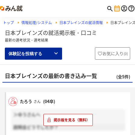
トップ
情報処理/システム
日本ブレインズの就活情報
日本ブレイン
日本ブレインズの就活掲示板・口コミ
最新の選考状況・選考結果
お気に入り
(
0
)
体験記を投稿する
日本ブレインズの最新の書き込み一覧
(全5件)
たろう
(04卒)
さん
＞ゆうさんへ
説明会どうでしたか？