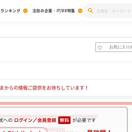
業ランキング
注目の企業・IT/DX特集
注目の企業特集
みんなのIT業界新卒就職人気企業ランキング
みんな
[27卒] 本選考体験記投稿キャンペーン
28卒 注目企業特集
27卒 注目企業特集
みんなのDX企業就職ブランド調査
お気に入り
(
注目のIT・DX企業特集
28卒 IT・DX企業特集
27卒 IT・DX企業特集
28卒
みんなのIT業界新卒就職人気企業ランキング
みんな
企業研究
まからの情報ご提供をお待ちしています！