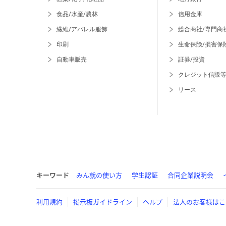
食品/水産/農林
信用金庫
繊維/アパレル服飾
総合商社/専門商
印刷
生命保険/損害保
自動車販売
証券/投資
クレジット信販
リース
キーワード
みん就の使い方
学生認証
合同企業説明会
利用規約
掲示板ガイドライン
ヘルプ
法人のお客様はこ