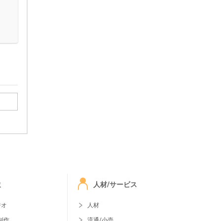
ミ
人材/サービス
ジオ
人材
制作
流通/小売