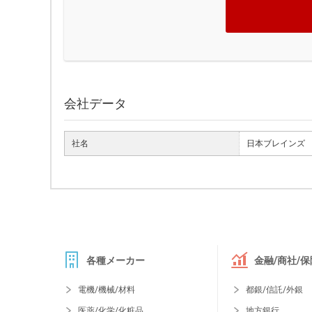
会社データ
社名
日本ブレインズ
各種メーカー
金融/商社/保
電機/機械/材料
都銀/信託/外銀
医薬/化学/化粧品
地方銀行