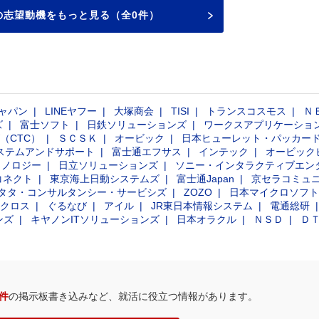
の志望動機をもっと見る（全0件）
ャパン
LINEヤフー
大塚商会
TISI
トランスコスモス
Ｎ
ズ
富士ソフト
日鉄ソリューションズ
ワークスアプリケーショ
（CTC）
ＳＣＳＫ
オービック
日本ヒューレット・パッカー
ステムアンドサポート
富士通エフサス
インテック
オービック
クノロジー
日立ソリューションズ
ソニー・インタラクティブエン
コネクト
東京海上日動システムズ
富士通Japan
京セラコミュ
タタ・コンサルタンシー・サービシズ
ZOZO
日本マイクロソフト
クロス
ぐるなび
アイル
JR東日本情報システム
電通総研
ンズ
キヤノンITソリューションズ
日本オラクル
ＮＳＤ
Ｄ
5件
の掲示板書き込みなど、就活に役立つ情報があります。