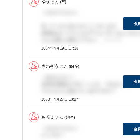
ゆう
さん
(卒)
＞さわぞうさんへ
会
作ってくれてありがとうございます。
説明会はどうでしたか??☆もうすぐなんです
どんな感じか教えて下さい。（＾○＾）
2004年4月19日 17:38
さわぞう
さん
(04卒)
＞あるえさんへ
会
次回4次面談まで行くことが、できました。
アルエさんも受けているのですか？
2003年4月27日 13:27
あるえ
さん
(04卒)
＞さわぞうさんへ
会
どうです？