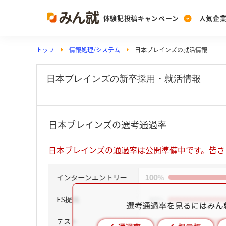
体験記投稿キャンペーン
人気企
トップ
情報処理/システム
日本ブレインズの就活情報
Post
Ranking
PickUp
投稿する
ランキングを見る
注目の企業特集
日本ブレインズの新卒採用・就活情報
Vote
日本ブレインズの選考通過率
投票する
動画で知ろう！業界・
日本ブレインズの通過率は公開準備中です。皆さ