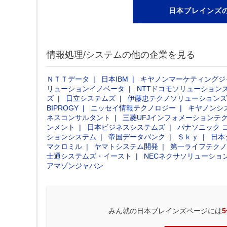
日本ブレインズ
情報処理/システムの他の企業を見る
ＮＴＴデータ
日本IBM
キヤノンマーケティングジ
リューションイノベータ
NTTドコモソリューション
ズ
日立システムズ
伊藤忠テクノソリューションズ
BIPROGY
ニッセイ情報テクノロジー
キヤノンシ
ネスコンサルタント
三菱UFJインフォメーションテ
ンメント
日本ビジネスシステムズ
パナソニック 
ションシステム
帝国データバンク
Ｓｋｙ
日本
マクロミル
ヤマトシステム開発
第一ライフテクノ
士通システムズ・イースト
NECネクサソリューショ
アマゾンジャパン
みん就の日本ブレインズページには