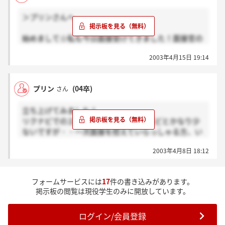
＞プリンさんへ
始めまして☆私も今日面接受けてきました！面接官の
方々が感じがよくて嬉しかったです！
2003年4月15日 19:14
でも、結果でるの5月とか言ってませんでした？も
うちょっと早くしてもらいたい気が（笑
プリン
(04卒)
さん
立ち上げてみました！
リクナビでのエントリー人数も600人ほどとかなり少
ないですが・・一次面接を控えていらっしゃる方、い
ませんか～？
2003年4月8日 18:12
私は15日に受ける予定です☆
フォームサービスには
17
件の書き込みがあります。
掲示板の閲覧は現役学生のみに開放しています。
ログイン/会員登録