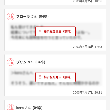
2003年4月25日 10:56
持ち物に「ノート・筆記用具」とあったので
何をやるんだろう？？？と少々不安ではあります
が、、、
フローラ
(04卒)
さん
みなさん頑張りましょうね！！！
私も受けてきました。
結果についてですが、やっぱり遅いですよね…。
今月末にも説明会を行うと言っていたので、
それと合わせるんでしょうかねぇ。。。
2003年4月18日 17:43
＞プリンさんへ
私もあの筆記試験に固まりました；
プリン
(04卒)
さん
早く結果が知りたいですよねー。
＞keroさんへ
そうそう、遅いですよねえ。そんなに時間かかるのか
なあ。
2003年4月17日 20:31
私は予想外な時事問題に固まりました（＾－＾；
kero
(04卒)
さん