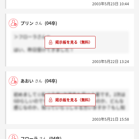
2003年5月23日 10:44
もうすぐなのでドキドキです！私は緊張すると頭が真
っ白になってしまうのですが、プリンさんから情報を
もらえたので試験の時、少しは落ち着けそうです☆あ
プリン
(04卒)
さん
りがとうございます。とにかく頑張ってきま
す！！
＞フローラさんへ
はい、昨日受けてきました！
なんだか・・なんというか、誉めたおされながらも質
2003年5月22日 13:24
問は厳しかったですね（＾－＾；他の方はどんな感じ
だったのでしょう？？
私はやたら会社運営をどうすればいいか！？みたいな
あおい
(04卒)
さん
質問が多くて。雰囲気はよかったですけどね☆
初めまして☆私は今度2次選考を受ける者です。2次は
あおいさんへ
GDらしいのですが、何人位でGDをやるのか、どんな
GDは、学生4人、15分間しかないんですよ～（＞＿
感じなのか、知っていらっしゃる方いますか？もし知
＜）時間がないし、福祉の知識がないと、結構つらい
っていたら是非教えて下さい！お願いします！m(_
かもしれないです。もし同じテーマだったら。
2003年5月21日 15:58
_)m
雰囲気は・・ブラインドの閉まったなかなか迫力ある
部屋でした。そして多すぎる面接官にあせりました
（+＿＋）
フローラ
(04卒)
さん