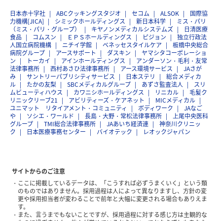
日本赤十字社
ABCクッキングスタジオ
セコム
ALSOK
国際協
力機構[JICA]
シミックホールディングス
新日本科学
ミス・パリ
（ミス・パリ・グループ）
キヤノンメディカルシステムズ
日清医療
食品
コムスン
ＥＰＳホールディングス
ピジョン
独立行政法
人国立病院機構
ニチイ学館
ベネッセスタイルケア
板橋中央総合
病院グループ
アースサポート
ダスキン
ヤマシタコーポレーショ
ン
トーカイ
アインホールディングス
アンダーソン・毛利・友常
法律事務所
西村あさひ法律事務所
アース環境サービス
JAさが
み
サントリーパブリシティサービス
日本ステリ
総合メディカ
ル
たかの友梨
SBCメディカルグループ
あずさ監査法人
スリ
ムビューティハウス
カワニシホールディングス
リニカル
毛髪ク
リニックリーブ21
アビリティーズ・ケアネット
MICメディカル
ユニマット リタイアメント・コミュニティ
ボディワーク
JAなご
や
ソシエ・ワールド
長島・大野・常松法律事務所
上尾中央医科
グループ
TMI総合法律事務所
JAあいち経済連
神奈川クリニッ
ク
日本医療事務センター
バイオテック
レオックジャパン
サイトからのご注意
ここに掲載しているデータは、「こうすれば必ずうまくいく」という類
のものではありません。採用過程は人によって異なりますし、方針の変
更や採用担当者が変わることで前年と大幅に変更される場合もありえま
す。
また、言うまでもないことですが、採用過程に対する感じ方は主観的な