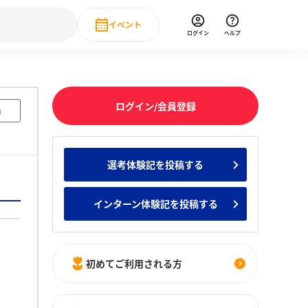
イベント
ログイン
ヘルプ
Event
の新卒就職人気企業ランキング
みんなのインターン人気企業ランキン
直近のイベント一覧
ログイン/会員登録
)
もっと見る
 IT・DX現場社員インタビュー
選考体験記を投稿する
の新卒就職人気企業ランキング
みんなのインターン人気企業ランキン
インターン体験記を投稿する
初めてご利用される方