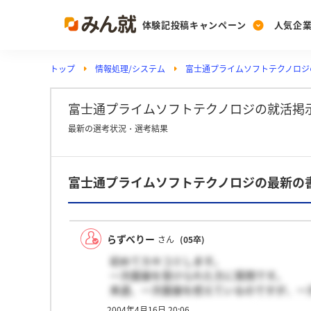
体験記投稿キャンペーン
人気企
トップ
情報処理/システム
富士通プライムソフトテクノロジ
Post
Ranking
PickUp
投稿する
ランキングを見る
注目の企業特集
富士通プライムソフトテクノロジの就活掲
最新の選考状況・選考結果
Vote
富士通プライムソフトテクノロジの最新の
投票する
動画で知ろう！業界・
らずべりー
さん
(05卒)
初めてカキコミします。
一次面接を受けられた方に質問です。
来週、一次面接を控えているのですが、一
どなたか教えて頂けませんか？
2004年4月16日 20:06