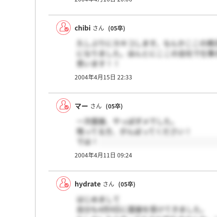
chibi
さん
(05卒)
久しぶりにカキコします。なんかここの掲
になりました。ほんとにここの会社で仕事
思います！！
＞マーさん
2004年4月15日 22:33
きっと自分にあった会社に出会える日がく
マー
さん
(05卒)
一次面接、やっぱダメでした。
残ってる方、がんばってください！
では！
2004年4月11日 09:24
hydrate
さん
(05卒)
はじめまして
自分も4月9日に面接を受けてきました。