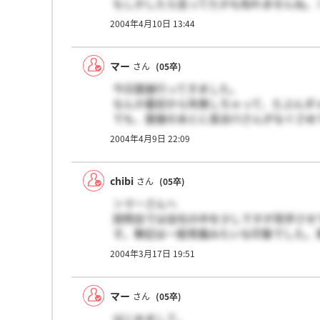
もしかしたら会ってたかも知れませんね。
そして、自分も「失敗した」という感じで
2004年4月10日 13:44
結果が来るまで希望を捨てずに待ちましょ
マー
さん
(05卒)
今日面接行ってきました。
なんか最初から失敗しちゃって、たぶんダ
でも、面接のあとに長谷川さんがなぐさめ
きっと、ほんとにいい会社ですよ！くやし
2004年4月9日 22:09
chibi
さん
(05卒)
＞マーさんへ
説明会では会社の中を少しですが見学させ
す。筆記は一般常識みたいな印象でした。
したスキルテストもあります。情報処理技
2004年3月17日 19:51
ですよ。私は対策をしていなかったので頭
こないだぜひ応募してくださいとのメール
ちです。お互いがんばりましょーね！！
マー
さん
(05卒)
はじめまして。