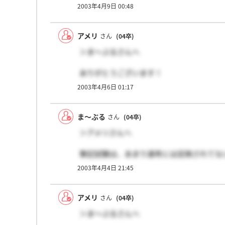
した。（どういう話の流れでこうなったか
2003年4月9日 00:48
ここは本当に行きたい、働きたいところで
アメリ
さん
(04卒)
二次面接の結果ですか？ええ。御縁はあり
ことになった場合、多分耐えられないと思
＞ま～ぶるさんへ
これからどんどん進まれる方、頑張ってく
ありがとうございます！
来週面接なので落ち着いてがんばりたいと
2003年4月6日 01:17
筆記試験：一般的なSPI、およびPS
ま～ぶるさんも最終面接頑張ってください
一次面接：人事部長および人事課長との個
二次面接：一次のときにいた人事部長、真
ま～ぶる
さん
(04卒)
人との個人面接
＞アメリさんへ
僕のときはこんな感じでした。参考まで。
筆記試験は、あまり選考には反映されてな
面接での自己アピール、ガンバって！
2003年4月4日 21:45
ちなみに、私は来週、最終を受けます(^^)/
アメリ
さん
(04卒)
＞ま～ぶるさんへ