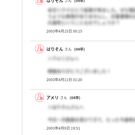
はりそん
さん
(04卒)
本日リクナビにて結果が来ました。ぜひ面
うような表現がありませんし、応募書類の
の選考ということなのでしょうか？
失礼なことですが筆記で漏れた方はいらっ
2003年4月15日 00:15
はりそん
さん
(04卒)
＞アメリさんへ
情報ありがとうございました！
筆記試験受けてきました。試験については
2003年4月11日 01:20
アメリ
さん
(04卒)
＞はりそんさんへ
今日一次面接を受けてきて、たった今選考
私は、一般常識という印象を受けました。
2003年4月9日 19:51