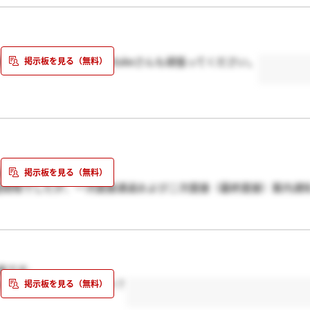
理科、社会が混ざっていました。
か勉強していなかったので
れば絶対面接に進めますよ。
張りたいと思います。Dukeさんも頑張ってください。
ね。
週間程でしたが、一次面接通過および二次面接（最終面接）案内通
終面接）の結果通知も、その日のうちに届きました。これらはすべ
活き活きとしており、それが極自然でしたので、こんな環境だから
た。
者です。
？SPIではないのですか？
プライベートな事まで突っ込んできた事です。例えば、「友達とか
て事まで訊かれました。人間性まで否定するような事まで言われま