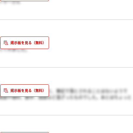
＞マーさん
した。
う。
メです。
てくれました。
いです！
てくれましたよー！！あと、筆記で落とされることはないようで
英語や理科、数学、国語など混ざったものでした。あとはちょっと
術者試験を真似た感じですがプログラムはなく問題数も少なかった
フル回転したのですがほとんどできませんでした・・・（汗）私は
がきたのでさっそく応募書類を送りました！！面接の日程メール待