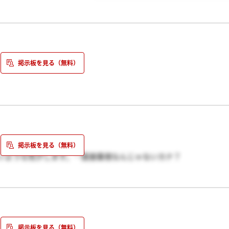
は、すみませんが、伏せさせて戴きます）
したので、そこがとても残念でなりません。
ませんでした。しかし、そういう人もいて、そういう人の下で働く
うので、未練はありません。
ださい。
思います。
T独自の（基本情報 技術試験に似ていた）スキルチェック試験
！
人面接
ん中に毛利社長、そして取締役の河内さん、田辺さん、斎藤さんの
いような気がします。…面接重視なんじゃないカナ？