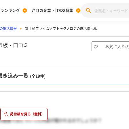
業ランキング
注目の企業・IT/DX特集
の就活情報
富士通プライムソフトテクノロジの就活掲示板
注目の企業特集
みんなのIT業界新卒就職人気企業ランキング
みんな
[27卒] 本選考体験記投稿キャンペーン
28卒 注目企業特集
27卒 注目企業特集
みんなのDX企業就職ブランド調査
示板・口コミ
お気に入り
(
5
注目のIT・DX企業特集
28卒 IT・DX企業特集
27卒 IT・DX企業特集
28卒
みんなのIT業界新卒就職人気企業ランキング
みんな
書き込み一覧
(全19件)
企業研究
次面接ではどういった内容が聞かれるのでしょうか？