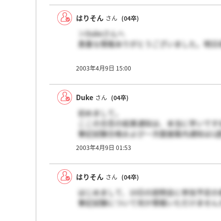
基本的な問題ですが、数学、英語、国語、
こういう問題は初めてで、しかも、SPIし
はりそん
さん
(04卒)
かなりできなかったです。
＞Dukeさんへ
しかし、筆記で落ちることはなく、希望す
貴重な情報ありがとうございました。明日頑
頑張ってください！
2003年4月9日 15:00
Duke
さん
(04卒)
初めまして。
ここの合否の結果通知は、本当に早いです
筆記試験合格および一次面接案内通知は1
は翌日には来ました。また、二次面接（最
2003年4月9日 01:53
て、リクナビで通知されました。
ここで働いている皆さんの雰囲気がとても
はりそん
さん
(04卒)
そ、いい仕事も出来るんだなぁと思いまし
はじめまして、10日の説明会に参加予定の
筆記試験について何か情報いただけませんか
ただ残念だったのは、二次面接で、とても
ないでしょ？」だとか、「彼女は？」なん