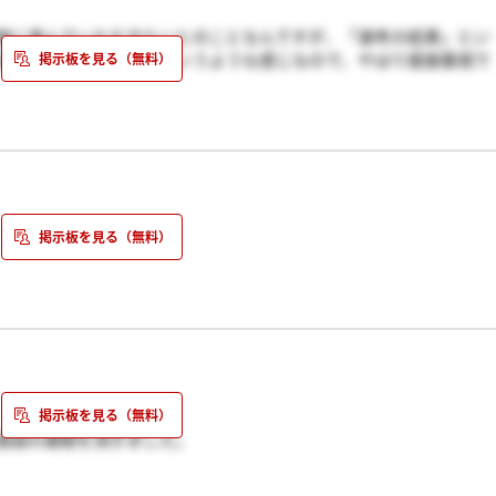
接に進んでいただきたいとのことなんですが、「選考の結果」とい
送付をもって正式応募というような感じなので、やはり面接重視で
しゃるのでしょうか？
あまりいい結果ではなさそうです。希望を捨てずに祈っています。
通過の連絡を頂きました。
（違っていたらごめんなさい）