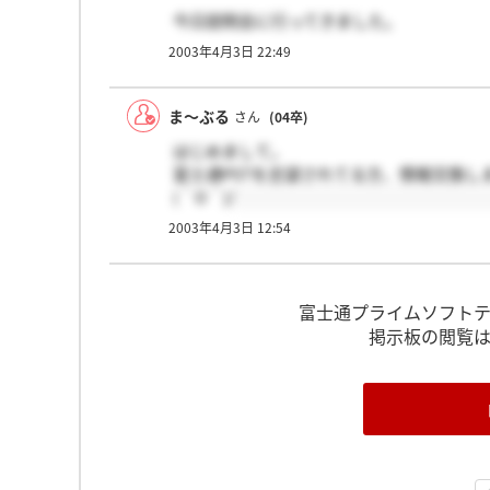
今日説明会に行ってきました。
2003年4月3日 22:49
こういった一般常識の試験は初めてで、
あまりできませんでした。
ま～ぶる
さん
(04卒)
はじめまして。
富士通PSTを志望されてる方、情報交換し
(＾O＾)/
2003年4月3日 12:54
富士通プライムソフトテ
掲示板の閲覧