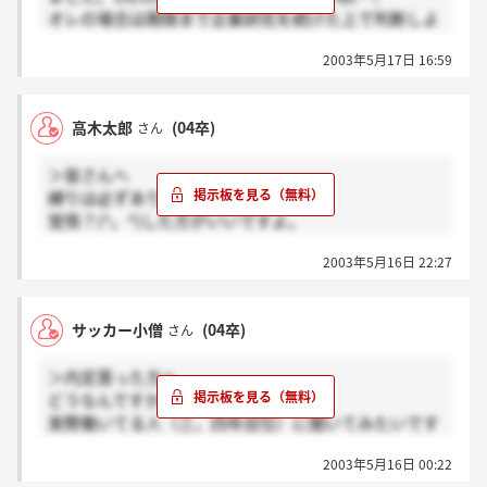
オレの場合は期限まで企業研究を続けた上で判断しよ
うと考えていますが皆さんはどぉでしょうか？
2003年5月17日 16:59
高木太郎
(04卒)
さん
＞皆さんへ
縛りは必ずありますよ。常識だから。
覚悟？(^。^)した方がいいですよ。
俺も面接まで行きましたけど
2003年5月16日 22:27
アウトでした(^_^;)。
残念だったけど、総務の人って
魅力的人だったな～。
サッカー小僧
(04卒)
さん
ガッツがあるし、人の話はちゃんと
聞いてくれたし・・・。
＞内定貰った方へ
内定もらった人がうらやまし～。
どうなんですかね？ここは！！
実際働いてる人（三，四年目位）に聞いてみたいです
よね！？実際働いて，どうなのかを。ネットでの情報
2003年5月16日 00:22
だけだからなぁ・・・