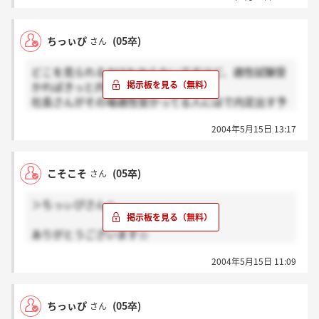
ちぃっぴさんも内定もらったんですよね、
ちっぃぴ
(05卒)
さん
うらやましいです＾＾；
おめでとうございます☆
どこを見られるかはわからないですけど、適性試験受
かればきっと内定貰えると思います。
立ち入った質問かもしれませんが、入社しますか？
社長さんがその場適性受かってる人にはで内定出す予
差し支えなければ、教えてください☆
定だっていわれましたから。
2004年5月15日 13:17
こそこそ
(05卒)
さん
＞ちっぃぴさんへ
ありがとうございます☆
でも考えてみると、ほかの会社で3年間も研修するん
2004年5月15日 11:09
ですよね。
変わってますよね。
内定おめでとうございます！！
ちっぃぴ
(05卒)
さん
ここって結構倍率高いって聞きましたけど、内定もら