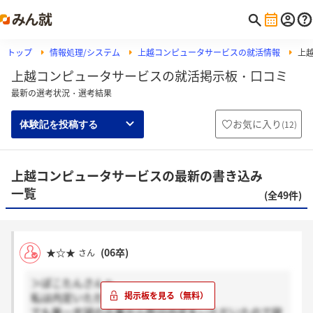
トップ
情報処理/システム
上越コンピュータサービスの就活情報
上
上越コンピュータサービスの就活掲示板・口コミ
最新の選考状況・選考結果
お気に入り
(
12
)
体験記を投稿する
上越コンピュータサービスの最新の書き込み
一覧
(全49件)
★☆★
(06卒)
さん
＞ぽこたんさんへ
私は内定いただきましたよ！
でも第一志望の企業から昨日内定をいただいたので辞