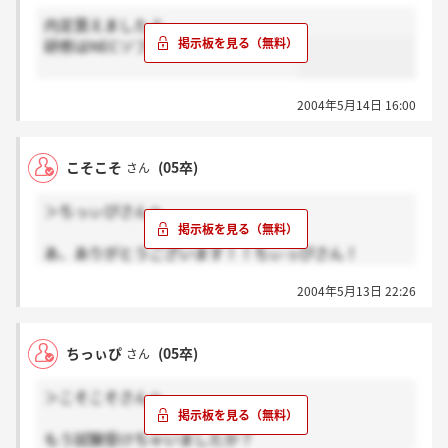
えるなんて、すごいですね！！うらやましー☆
内定貰えましたよ。
どういうところを見られるのでしょうか？
研修はNECソフトの本社らしいです。
2004年5月14日 16:00
こそこそ
(05卒)
さん
＞ちっぃぴさんへ
あ、ありがとうございます！！ちぃっぴさん！
私はこれからなので、がんばってみます！
2004年5月13日 22:26
内定はもらえましたか？
ところで、こちらの会社は入社後3年研修があるそう
ちっぃぴ
(05卒)
さん
ですが、東京のどこであるのでしょうか？どなたか知
っている方いらっしゃいますか？ちぃっぴさん、ご存
＞こそこそさんへ
知ですか？
もう試験受けちゃいましたか？