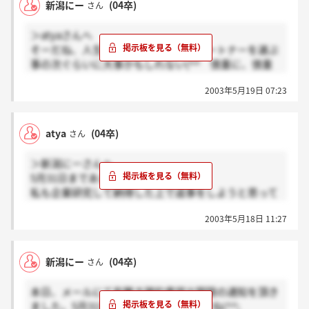
新潟にー
(04卒)
さん
＞atyaさんへ
そーだね、人生の分かれ道。人生のパートナーを選ぶ
事の次ぐらいに大事かもしれない(^^ 慎重に、慎重
に!!
2003年5月19日 07:23
atya
(04卒)
さん
＞新潟にーさんへ
5月31日まであと2週間弱ですね。
私も企業研究して納得した上で返事をしようと思って
ます。
2003年5月18日 11:27
人生の別れ道だと思うとどきどきですよ～（＞&lt;；
新潟にー
(04卒)
さん
本日、メールにて有難き確約書提出期限の通知を頂き
ました。5月31日とはちょっと早いですね(^^;