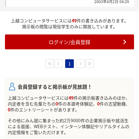
2003年4月2日 04:29
上越コンピュータサービスには
49
件の書き込みがあります。
掲示板の閲覧は現役学生のみに開放しています。
ログイン/会員登録
1
会員登録すると掲示板が見放題！
上越コンピュータサービスには
49
件の掲示板書き込みのほか、
内定者を含む先輩たちの
0
件の本選考体験記、
0
件の志望動機、
0
件のエントリーシートがあります。
その他にみん就に集まった約2万9000件の企業掲示板や就活生
による面接、WEBテスト、インターン体験記やリアルタイムの
内定情報をご覧いただけます。