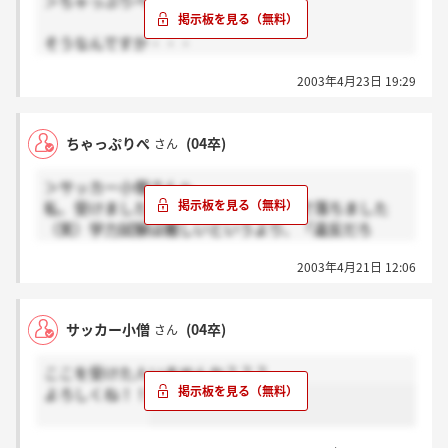
＞ちゃっぷりぺさんへ
そうなんですか・・・
そんなミスがあったんですか お気の毒です。
2003年4月23日 19:29
私は25日に東京のほうで試験があるので頑張ってみた
いと思います。上越は職がないから辛いっすよ！
ちゃっぷりぺ
(04卒)
さん
＞サッカー小僧さんへ
私、受けました。がっ！見事学力試験で落ちました
（笑）学力試験は難しいというより、「違反だろ
っ！」って感じでした。選択解答式で、その中の大問
2003年4月21日 12:06
1つ出題問題が間違ってて、そこを選んで解答した人
は無条件でその問題を満点にします、だって。選んで
なかった私はどーなるの？運良くその問題を選んでた
サッカー小僧
(04卒)
さん
人はラッキーってこと？大学入試ミスと同じですよ、
こんなの。ひどい。
ここを受けた人いませんか？？？
よろしくね！！