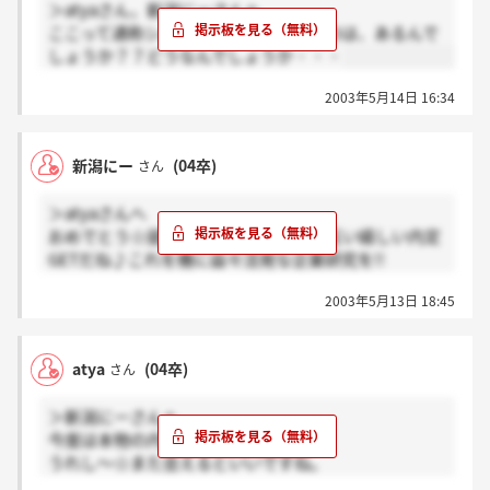
＞atyaさん，新潟にーさんへ
ここって通称シバリ（縛り）というものは、あるんで
しょうか？？どうなんでしょうか・・・
2003年5月14日 16:34
新潟にー
(04卒)
さん
＞atyaさんへ
おめでとう☆就職活動真っ只中で、お互い嬉しい内定
GETだね♪これを機に益々活発な企業研究を!!
この時期に色々な企業を回ることは、実際に社会に出
2003年5月13日 18:45
た時の強みになると思います。
今度は就職活動も成功に終わってスッキリした気持ち
で会いたいね♪
atya
(04卒)
さん
＞新潟にーさんへ
今度は本物の内定通知もらいました♪
うれし～☆また会えるといいですね。