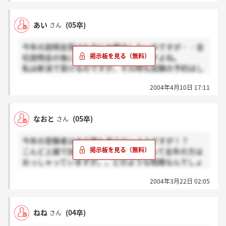
しょうか。
必要ならば必要ですって書いてるはずですし。
あい
(05卒)
さん
今年の説明会受けた方にお聞きしたいのですが・・会
社説明会の後に試験をする会場ありますよね。
私は新潟で受けるのですが、その時も試験の予約はし
なければいけないものなんですか？
2004年4月10日 17:11
それとも希望者のみ試験といった感じなんですか
ね・・・。
知ってる方いらっしゃいましたら教えてくださいm(_
なおと
(05卒)
さん
_)m
よろしくお願いします。
今年の受験者はまだ誰も来てないようですが！？
こんど上越で試験があります。難しいって去年の方は
おっしゃっていますが。。どのような問題なんでしょ
うか、今年受けた方はいないのですか？？
2004年3月22日 02:05
ねね
(04卒)
さん