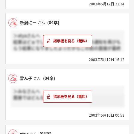
2003年5月12日 21:34
＞雪ん子さん
面接は自己紹介、志望動機、卒論について、
SEとプログラマーの違い、またどちらを目指すか、
新潟にー
(04卒)
さん
家族構成を聞かれました。
ちなみに私はSEとプログラマーの違いを答え
＞atyaさんへ
られなくて問題外でした（++；
結果はどぉでした？俺の方は同じ内容の通知を再びも
がんばってくださいね！
らう結果になりましたよ☆だからこの前の面接が最終
ですね。面接はどこを受けても緊張するけど、JCCの
2003年5月12日 16:12
場合は本番前のおしゃべりでリラックスできました。
ありがとう♪朗報を祈ります。
雪ん子
(04卒)
さん
＞雪ん子さん
面接は特別な質問はなかったと思います。
＞みなさんへ
俺の場合は最初に「時間をあげるから学校でやってる
面接ではどんな質問されましたか？？
こと等を踏まえて自己紹介、弊社を志望した動機を話
してください。」から始まり、SEとプログラマの違い
とか、家族構成とかを聞かれました。
2003年5月10日 00:53
atya
(04卒)