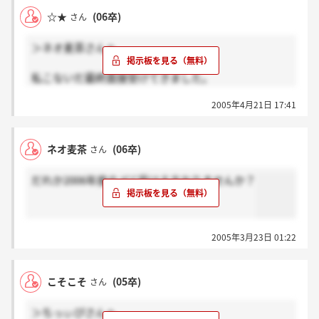
☆★
(06卒)
さん
＞ネオ麦茶さんへ
私こないだ最終面接受けてきました。
今結果待ちです。
2005年4月21日 17:41
ネオ麦茶
(06卒)
さん
だれか2006年度のJCC受ける方おりませんか？
2005年3月23日 01:22
こそこそ
(05卒)
さん
＞ちっぃぴさんへ