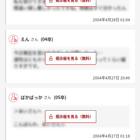
私も受けてきました。
間違い探し難しかったですね。例題はすぐ分かったん
ですが、
2004年4月28日 01:04
実際の問題がなかなか絞れず苦労しました(-o-;)
えん
(04卒)
さん
今日筆記を受けてきましたが難しかった…
適性はともかく、学科はこりゃ無いだろってくらい偏
りすぎです。
2004年4月27日 20:49
ところで、適性の間違い探しの全問題で「二つだけ同
じ」になってましたか？
私の出来が悪かっただけですが、
ばかばっか
(05卒)
さん
二つに絞りきれなかった問題がいくつかあったので…
＞あいさんへ
こんばんわ、あいさん☆
わたしはまだ説明会行ってませんが、説明会と一緒に
2004年4月27日 01:18
試験がある会場では予約などは必要ないのではないで