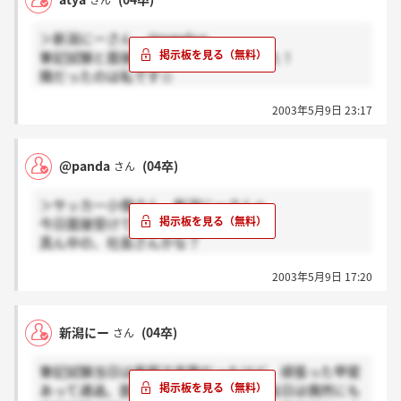
さん
＞新潟にーさん、@pandaへ
筆記試験と面接ではお世話になりました！
隣だったのは私です☆
今になって面接でもっとアピールできればと
2003年5月9日 23:17
後悔してます。あまり期待しないで結果を
待ってます。ドキドキですね（＞&lt;；
@panda
(04卒)
さん
真ん中の方は社長ですよ。本社の説明会で
社長本人が話してくださったので。
＞サッカー小僧さん、新潟にーさんへ
面接は何回あるんですか？
今日面接受けてきました。
この前のが最終かと思ってました。
真ん中の、社長さんかな？
もう一回チャンスがあるといいんだけど…
なんか性格とか重視なのかもという感じでした。
お互いがんばりましょうね！
2003年5月9日 17:20
面接のとき
「プログラミングしている姿が想像できない」
と言われてしまった・・・うわー（泣）
新潟にー
(04卒)
さん
それにしても、人数少ないよねえ
勝手に考えたのですが
筆記試験当日は風邪で高熱だったけど、頑張った甲斐
一時から30分ずつだから一日8人
あって通過。面接してきました。面接当日は偶然にも
2日×8で16人で上越だけならここから10人