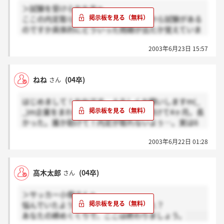
＞試験を受けられた方へ
ここの内定取られた方いますか？これから試験がある
のですか具体的にどういった問題が出たか覚えていま
したら、分かる範囲でいいんで聞かせてくださいm(-
2003年6月23日 15:57
-)m
ねね
(04卒)
さん
はじめまして！ねねです。よろしくお願いしますm(_
_)m企業をまわり続けて、そして落ち続けて4ヶ月。長
かった。誰か助けて！内定が取れないよぅ…。実は6
月27日にココの試験があるのですが、もっと具体的に
2003年6月22日 01:28
どうゆう問題が出るか分かりませんか？もし分かる方
がいましたら私に教えてやってください(＞_&lt;)
高木太郎
(04卒)
さん
＞サッカー小僧さんへ
悩んでいたようですが、どうなりました？
あなたの締めくくりで、ここは終わりましょう。