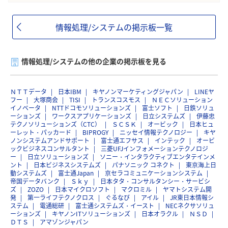
情報処理/システムの掲示板一覧
情報処理/システムの他の企業の掲示板を見る
ＮＴＴデータ
日本IBM
キヤノンマーケティングジャパン
LINEヤ
フー
大塚商会
TISI
トランスコスモス
ＮＥＣソリューション
イノベータ
NTTドコモソリューションズ
富士ソフト
日鉄ソリュ
ーションズ
ワークスアプリケーションズ
日立システムズ
伊藤忠
テクノソリューションズ（CTC）
ＳＣＳＫ
オービック
日本ヒュ
ーレット・パッカード
BIPROGY
ニッセイ情報テクノロジー
キヤ
ノンシステムアンドサポート
富士通エフサス
インテック
オービ
ックビジネスコンサルタント
三菱UFJインフォメーションテクノロジ
ー
日立ソリューションズ
ソニー・インタラクティブエンタテインメ
ント
日本ビジネスシステムズ
パナソニック コネクト
東京海上日
動システムズ
富士通Japan
京セラコミュニケーションシステム
帝国データバンク
Ｓｋｙ
日本タタ・コンサルタンシー・サービシ
ズ
ZOZO
日本マイクロソフト
マクロミル
ヤマトシステム開
発
第一ライフテクノクロス
ぐるなび
アイル
JR東日本情報シ
ステム
電通総研
富士通システムズ・イースト
NECネクサソリュ
ーションズ
キヤノンITソリューションズ
日本オラクル
ＮＳＤ
ＤＴＳ
アマゾンジャパン