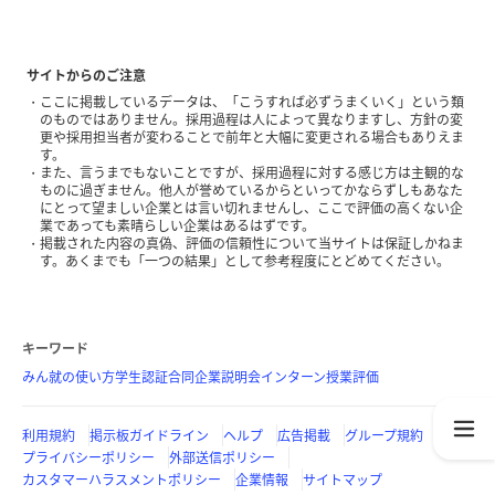
サイトからのご注意
ここに掲載しているデータは、「こうすれば必ずうまくいく」という類
のものではありません。採用過程は人によって異なりますし、方針の変
更や採用担当者が変わることで前年と大幅に変更される場合もありえま
す。
また、言うまでもないことですが、採用過程に対する感じ方は主観的な
ものに過ぎません。他人が誉めているからといってかならずしもあなた
にとって望ましい企業とは言い切れませんし、ここで評価の高くない企
業であっても素晴らしい企業はあるはずです。
掲載された内容の真偽、評価の信頼性について当サイトは保証しかねま
す。あくまでも「一つの結果」として参考程度にとどめてください。
キーワード
みん就の使い方
学生認証
合同企業説明会
インターン
授業評価
利用規約
掲示板ガイドライン
ヘルプ
広告掲載
グループ規約
プライバシーポリシー
外部送信ポリシー
カスタマーハラスメントポリシー
企業情報
サイトマップ