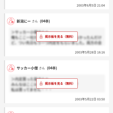
2003年6月5日 21:04
新潟にー
(04卒)
さん
＞サッカー小僧さんへ
俺もここ一社だけの内定しかもらってなかったんだけ
ど、つい先日もう一つ内定をもらいました。両方の会
社で働けたら一番イイのですがどちらかの内定をお断
2003年5月28日 16:16
りしなければ・・・
サッカー小僧
(04卒)
さん
＞内定貰った皆さんへ
みんなはここ以外に内定貰ってますか？
私は貰ってません・・・
JCCの企業研究、何でやるの？結構マイナーだからあ
2003年5月22日 03:50
んまり情報ないし・・
情報よかったら聞かせてください！！