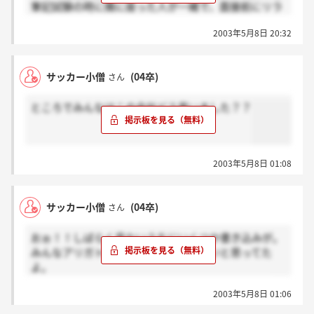
筆記試験の時に隣に座った人が一緒で、面接前にリラ
かあということを待合室で話してました。
ックストークができました。本番も終始和やかなムー
二次はどうなんだろ、JTECと一緒じゃないよね？
2003年5月8日 20:32
ドで、ドモったりもしたけどなんとかクリアしました
よ。現在は結果待ち・・・ 内定、もらえるといいね
サッカー小僧
(04卒)
さん
ところでみんなはこの会社どう思いました？？
2003年5月8日 01:08
サッカー小僧
(04卒)
さん
おぉ！！しばらく見ないうちにいくつか書き込みが。
みんなアリガトウ！このまま誰も来ないと思ってた
よ。
ちなみに私はなんとか面接までこぎつけました！！
2003年5月8日 01:06