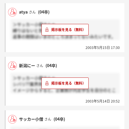
atya
(04卒)
さん
＞サッカー小僧さんへ
縛りはないと思いますよ！
返事の期限はいまのところ決まってないみたいです。
他の人はどうですか？何か言われた人いるかな？
2003年5月15日 17:30
私はもう少しソフトウエア業界を回って
勉強しようと思ってます。
新潟にー
(04卒)
さん
＞サッカー小僧さんへ
シバリ??業界用語でしょうか？
イメージからすると、企業側が内定学生を自分のとこ
ろに入社させるために、推薦書の提出を求めたり、と
2003年5月14日 20:52
かいう感じですかね？
どんな意味であれ、俺の場合は今のところ&quot;シバ
&quot;られてる感じはないですよ♪
サッカー小僧
(04卒)
さん