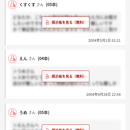
くすくす
(05卒)
さん
どなたか、こちらの筆記試験を受けられた方にお聞き
したいのですが、こちらの筆記試験って難しいです
か？筆記受かられたかたいますか？わたしはここ受け
ようと思ってるのですが・・・
2004年5月1日 01:21
えん
(04卒)
さん
＞うめさん
レスありがとう。
自分が難しいと思った問題は他の人にとっても難しか
ったと信じて
2004年4月28日 22:54
果報を待っていることにします。(T_T)
うめ
(05卒)
さん
＞えんさんへ