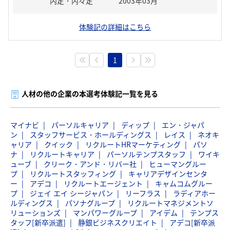
内定・内々定
2003年03月
体験記の詳細はこちら
1
人材の他の企業の本選考体験記一覧を見る
マイナビ
パーソルキャリア
ディップ
エン・ジャパ
ン
スタッフサービス・ホールディングス
レイス
ネオキ
ャリア
クイック
リクルートHRマーケティング
パソ
ナ
リクルートキャリア
パーソルテンプスタッフ
ワイキ
ューブ
クリーク・アンド・リバー社
ヒューマングルー
プ
リクルートスタッフィング
キャリアデザインセンタ
ー
アデコ
リクルートエージェント
キャムコムグルー
プ
ジェイ エイ シージャパン
リーフラス
ラディアホー
ルディングス
パソナグループ
リクルートマネジメントソ
リューションズ
マンパワーグループ
アイデム
テンプス
タッフ[新卒派遣]
静銀ビジネスクリエイト
アデコ[新卒派