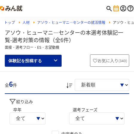
トップ
人材
アソウ・ヒューマニ―センターの就活情報
アソウ・ヒ
アソウ・ヒューマニ―センターの本選考体験記一
覧-選考対策の情報（全6件）
面接・選考フロー・ES・志望動機
お気に入り
(
340
)
体験記を投稿する
6
全
件
絞り込み
卒年
選考フェーズ
内定者のみ