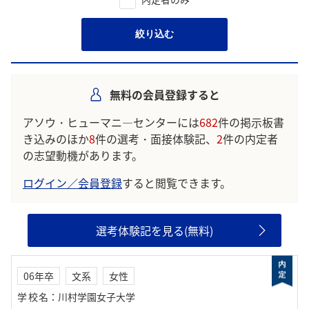
絞り込む
無料の会員登録すると
アソウ・ヒューマニ―センターには
682
件の掲示板書
き込みのほか
8
件の選考・面接体験記、
2
件の内定者
の志望動機があります。
ログイン／会員登録
すると閲覧できます。
選考体験記を見る(無料)
06年卒
文系
女性
学校名
：
川村学園女子大学