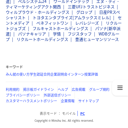
遣]
ベルシステム24
ワールドインテック
エヌ・ティ・
ティマーケティングアクト関西
三菱UFJトラストビジネス
ウィルプラウド・ホールディングス
グロップ
日産PRスペ
シャリスト
トヨタエンタプライズ[アムラックスミレル]
セ
ントメディア
ベネフィットワン
レバレジーズ
リクルー
トジョブズ
フルキャストホールディングス
パソナ[新卒派
遣]
パソナキャリア
学情
フジスタッフ
WDBグルー
プ
リクルートホールディングス
豊通ヒューマンリソース
キーワード
みん就の使い方
学生認証
合同企業説明会
インターン
授業評価
利用規約
掲示板ガイドライン
ヘルプ
広告掲載
グループ規約
プライバシーポリシー
外部送信ポリシー
カスタマーハラスメントポリシー
企業情報
サイトマップ
表示モード
モバイル
PC
Copyright © Minshu Inc. All rights reserved.