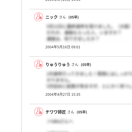
ニック
さん
(05卒)
5月12日に最終選考を受けました。（大阪
だれか、連絡もらった人、いますか？
連絡は、何できましたか？
電話？E-mail？
2004年5月16日 09:01
りゅうりゅう
さん
(05卒)
2次選考行ってきました！質問にはしっか
かりません。
5月初めに結果が来ますが、とにかく待つ
通過していることを祈りつつ待ちます☆…
2004年4月27日 15:35
チワワ師匠
さん
(05卒)
＞takaさんへ