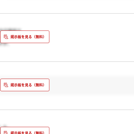
今日電話で
ゞ
すが、
うらしいです。
さすがに内定取り消し
ラックスして
した。
早かったです。