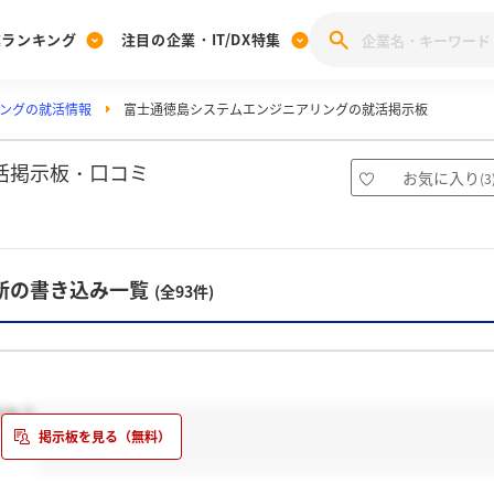
業ランキング
注目の企業・IT/DX特集
ングの就活情報
富士通徳島システムエンジニアリングの就活掲示板
注目の企業特集
みんなのIT業界新卒就職人気企業ランキング
みんな
[27卒] 本選考体験記投稿キャンペーン
28卒 注目企業特集
27卒 注目企業特集
みんなのDX企業就職ブランド調査
活掲示板・口コミ
お気に入り
(
3
注目のIT・DX企業特集
28卒 IT・DX企業特集
27卒 IT・DX企業特集
28卒
みんなのIT業界新卒就職人気企業ランキング
みんな
新の書き込み一覧
(全93件)
企業研究
すか？