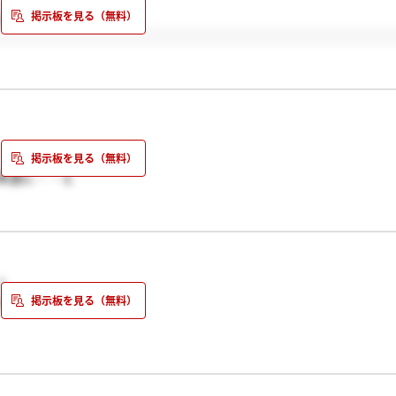
しいです。
来週に・・と
ます。
し不合格でも
ます。
！
い状態です。。。