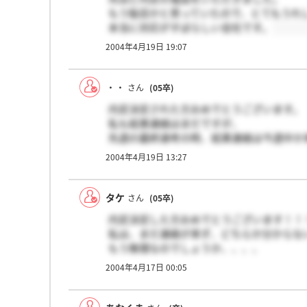
もう駄目かと思っていたので、とてもうれ
本当に対応がすばらしい会社です。
2004年4月19日 19:07
・・
さん
(05卒)
内定決定された方おめでとうございます。
私も結果連絡はまだですが、
先週の最終選考の時、結果連絡は今週中か
おっしゃっていたので、もう少し待ってみ
2004年4月19日 13:27
今までのこの会社の対応を見ていると、も
そんなにむげな扱いはされないと信じてい
タケ
さん
(05卒)
内定決定した方おめでとうございます！！
私は、まだ連絡が来ず、どちらか分からな
もう無理なのでしょうか、、、、
かなりショックです。。。。
2004年4月17日 00:05
でも、がんばります！！