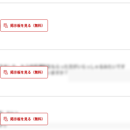
自分の夢☆
）を通して、
ん！！頑張りましょう☆
れからの社会がより
きました。もう内定通知をもらった方がいらっしゃるみたいです
ります（＾＾）☆
う、内定通知があった方はいますか？
接で緊張しすぎて上手く話せなかったのが原因ですねっ(＾_＾;)
し寂しいような気がしますが、ダメだったら、次に向けて頑張って
す。
男）さん＞
ね～！困った…
す☆