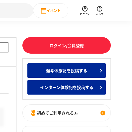
イベント
ログイン
ヘルプ
Event
の新卒就職人気企業ランキング
みんなのインターン人気企業ランキン
直近のイベント一覧
ログイン/会員登録
)
もっと見る
 IT・DX現場社員インタビュー
選考体験記を投稿する
の新卒就職人気企業ランキング
みんなのインターン人気企業ランキン
インターン体験記を投稿する
初めてご利用される方