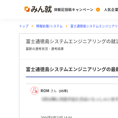
体験記投稿キャンペーン
人気企
トップ
情報処理/システム
富士通徳島システムエンジニアリ
Post
Ranking
PickUp
投稿する
ランキングを見る
注目の企業特集
富士通徳島システムエンジニアリングの就
最新の選考状況・選考結果
Vote
富士通徳島システムエンジニアリングの最
投票する
動画で知ろう！業界・
ROM
さん
(05卒)
5月以降に内定が出た方はいらっしゃいま
2004年6月23日 14:44