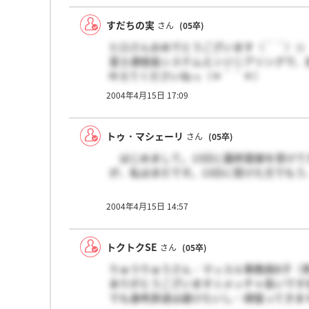
すだちの実
さん
(05卒)
ヒロさんおめでとうございます（＾＾）☆
富士通徳島システムエンジニアリングで、
叶えてくださいねっ（＊＾＾＊）
また、仕事（ヒロさんが設計したシステム
2004年4月15日 17:09
世の中の人が幸せになりますようにっ☆
内定がまだで、SEを目指しているみなさ
トゥ・マシェーリ
さん
(05卒)
みなさんが設計したシステムが繋がり、こ
はじめまして。13日に最終面接を受けて
素敵で幸せになる日が来ることを願ってお
が、私はまだです。13日に受けた方でも
私の方はまだお返事を頂いておりません。面
2ヶ月間に渡るお付き合いだったので、少
2004年4月15日 14:57
きたいと思います☆！！！FIGFT！！！で
トクトクSE
さん
(05卒)
りゅうりゅうさん・マッスル事務員B子（
ありがとうございます☆メッチャ長いです
でも選考辞退は避けたいし…頑張ってきま