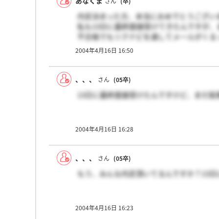
あなくま
さん
(卒)
内定決まった方、本当におめでとうござい
私も13日に最終面接受けてきたんですが、
不合格でもリクナビを通してメールがくる
まだきてません。内定はもう無理なのかな
2004年4月16日 16:50
かなり魅力的な会社だったんで、ショック
でも、まだまだ頑張らないといけないですね
内定した方、がんばってくださいね！！
、、、
さん
(05卒)
13日に最終面接受けたんですけど、まだ
2004年4月16日 16:28
、、、
さん
(05卒)
もう、みんな内定頂いてるんですか？13
2004年4月16日 16:23