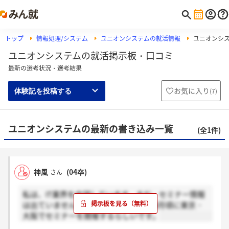
トップ
情報処理/システム
ユニオンシステムの就活情報
ユニオンシ
ユニオンシステムの就活掲示板・口コミ
最新の選考状況・選考結果
お気に入り
(
7
)
体験記を投稿する
ユニオンシステムの最新の書き込み一覧
(全1件)
神風
(04卒)
さん
私は、IT業界を志望しています。まだ、セミナー情報
は出ていませんがどうやら4月・5月・6月頃に東京・
大阪でセミナーを開催するらしいです。