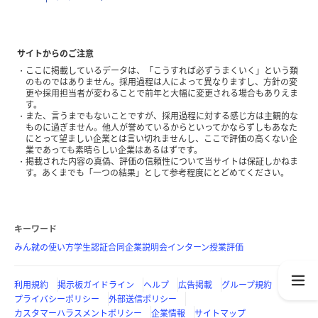
サイトからのご注意
ここに掲載しているデータは、「こうすれば必ずうまくいく」という類
のものではありません。採用過程は人によって異なりますし、方針の変
更や採用担当者が変わることで前年と大幅に変更される場合もありえま
す。
また、言うまでもないことですが、採用過程に対する感じ方は主観的な
ものに過ぎません。他人が誉めているからといってかならずしもあなた
にとって望ましい企業とは言い切れませんし、ここで評価の高くない企
業であっても素晴らしい企業はあるはずです。
掲載された内容の真偽、評価の信頼性について当サイトは保証しかねま
す。あくまでも「一つの結果」として参考程度にとどめてください。
キーワード
みん就の使い方
学生認証
合同企業説明会
インターン
授業評価
利用規約
掲示板ガイドライン
ヘルプ
広告掲載
グループ規約
プライバシーポリシー
外部送信ポリシー
カスタマーハラスメントポリシー
企業情報
サイトマップ