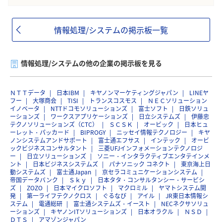
情報処理/システムの掲示板一覧
情報処理/システムの他の企業の掲示板を見る
ＮＴＴデータ
日本IBM
キヤノンマーケティングジャパン
LINEヤ
フー
大塚商会
TISI
トランスコスモス
ＮＥＣソリューション
イノベータ
NTTドコモソリューションズ
富士ソフト
日鉄ソリュ
ーションズ
ワークスアプリケーションズ
日立システムズ
伊藤忠
テクノソリューションズ（CTC）
ＳＣＳＫ
オービック
日本ヒュ
ーレット・パッカード
BIPROGY
ニッセイ情報テクノロジー
キヤ
ノンシステムアンドサポート
富士通エフサス
インテック
オービ
ックビジネスコンサルタント
三菱UFJインフォメーションテクノロジ
ー
日立ソリューションズ
ソニー・インタラクティブエンタテインメ
ント
日本ビジネスシステムズ
パナソニック コネクト
東京海上日
動システムズ
富士通Japan
京セラコミュニケーションシステム
帝国データバンク
Ｓｋｙ
日本タタ・コンサルタンシー・サービシ
ズ
ZOZO
日本マイクロソフト
マクロミル
ヤマトシステム開
発
第一ライフテクノクロス
ぐるなび
アイル
JR東日本情報シ
ステム
電通総研
富士通システムズ・イースト
NECネクサソリュ
ーションズ
キヤノンITソリューションズ
日本オラクル
ＮＳＤ
ＤＴＳ
アマゾンジャパン