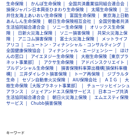
生命保険
かんぽ生命保険
全国共済農業協同組合連合会
損保ジャパン日本興亜ひまわり生命保険
太陽生命保険
三
井住友海上あいおい生命保険
富国生命保険
東京海上日動
あんしん生命保険
朝日生命保険相互会社
全国労働者共済
生活協同組合連合会
ソニー生命保険
オリックス生命保
険
日新火災海上保険
ソニー損害保険
共栄火災海上保
険
アニコム損害保険
富士火災海上保険
メットライフ
アリコ
ニュートン・フィナンシャル・コンサルティング
全国健康保険協会
フィナンシャル・エージェンシー
ほけ
んの窓口
アイエヌジー生命保険
大樹生命保険［東京プラ
ネット事業部］
アクサ生命保険
アドバンスクリエイト
プルデンシャル生命保険
損害保険料率算出機構[損保料率機
構]
三井ダイレクト損害保険
トーア再保険
ジブラルタ
生命
セゾン自動車火災保険
AIU保険会社
ＡＩＧ
大
樹生命保険［大阪プラネット事業部］
チューリッヒインシュ
アランス
ジェイアンドエス保険サービス
日本コープ共済
生活協同組合連合会
朝日火災海上保険
エムエスティ保険
サービス
Chubb損害保険
キーワード