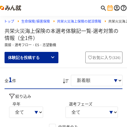
トップ
生命保険/損害保険
共栄火災海上保険の就活情報
共栄火災海
共栄火災海上保険の本選考体験記一覧-選考対策の
情報（全1件）
面接・選考フロー・ES・志望動機
お気に入り
(
326
)
体験記を投稿する
1
全
件
絞り込み
卒年
選考フェーズ
内定者のみ