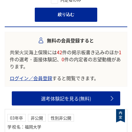
絞り込む
無料の会員登録すると
共栄火災海上保険には
42
件の掲示板書き込みのほか
1
件の選考・面接体験記、
0
件の内定者の志望動機があ
ります。
ログイン／会員登録
すると閲覧できます。
選考体験記を見る(無料)
03年卒
非公開
性別非公開
学校名
：
福岡大学