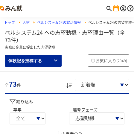
トップ
人材
ベルシステム24の就活情報
ベルシステム24の志望動機
ベルシステム24 への志望動機・志望理由一覧（全
73件）
実際に企業に提出した志望動機
お気に入り
(
2049
)
体験記を投稿する
73
全
件
絞り込み
卒年
選考フェーズ
内定者のみ