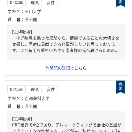
09年卒
理系
女性
学校名
：
玉川大学
職種
：
非公開
【志望動機】
小児喘息を患った経験から、健康であることの大切さを
実感し、医療に貢献できる仕事がしたいと思っておりま
す。より有用な薬をいち早く患者様の元へ届けるための...
体験記の詳細はこちら
09年卒
理系
女性
学校名
：
京都薬科大学
職種
：
非公開
【志望動機】
CRO業界で4位であり、テレマーケティングで会社の基盤が
できていて安定性がある、などが主に私がベルシステム24