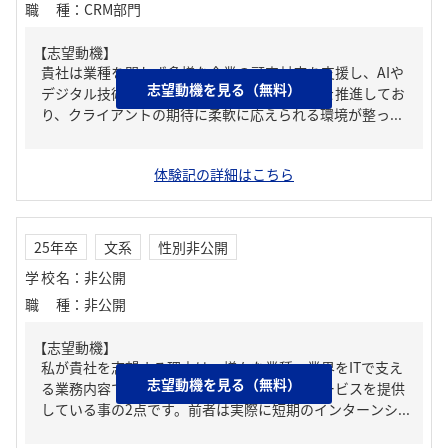
職種
：
CRM部門
【志望動機】
貴社は業種を問わず多様な企業の顧客対応を支援し、AIや
志望動機を見る（無料）
デジタル技術も積極的に取り入れて業務改善を推進してお
り、クライアントの期待に柔軟に応えられる環境が整っ...
体験記の詳細はこちら
25年卒
文系
性別非公開
学校名
：
非公開
職種
：
非公開
【志望動機】
私が貴社を志望する理由は、様々な業種・業界をITで支え
志望動機を見る（無料）
る業務内容である事、お客様に寄り添ったサービスを提供
している事の2点です。前者は実際に短期のインターンシ...