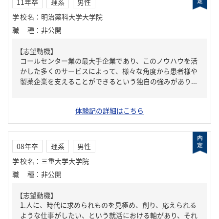
11年卒
理系
男性
学校名
：
明治薬科大学大学院
職種
：
非公開
【志望動機】
コールセンター業の最大手企業であり、このノウハウを活
かした多くのサービスによって、様々な角度から患者様や
製薬企業を支えることができるという独自の強みがあり...
体験記の詳細はこちら
08年卒
理系
男性
学校名
：
三重大学大学院
職種
：
非公開
【志望動機】
1.人に、時代に求められものを見極め、創り、応えられる
ような仕事がしたい、という就活における軸があり、それ