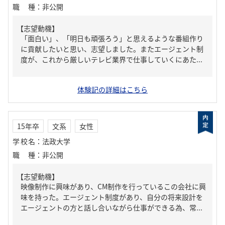
職種
：
非公開
【志望動機】
「面白い」、「明日も頑張ろう」と思えるような番組作り
に貢献したいと思い、志望しました。またエージェント制
度が、これから厳しいテレビ業界で仕事していくにあた...
体験記の詳細はこちら
15年卒
文系
女性
学校名
：
法政大学
職種
：
非公開
【志望動機】
映像制作に興味があり、CM制作を行っているこの会社に興
味を持った。エージェント制度があり、自分の将来設計を
エージェントの方と話し合いながら仕事ができる為、常...