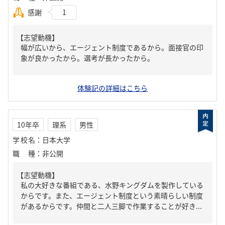
感謝
1
【志望動機】
幅が広いから、エージェント制度であるから。面接官の印
象が良かったから。選考が長かったから。
体験記の詳細はこちら
10年卒
理系
男性
学校名
：
日本大学
職種
：
非公開
【志望動機】
私の大好きな番組である、水野キングダムを製作している
からです。また、エージェント制度という素晴らしい制度
があるからです。仲間と二人三脚で作業することが好き...