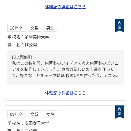
体験記の詳細はこちら
10年卒
文系
男性
学校名
：
多摩美術大学
職種
：
非公開
【志望動機】
私はこの数年間、何百ものアイデアを考え何百ものビジュ
アルを制作してきました。東京の新しいお土産を作った
り、好きなことをテーマに60秒のCMを作ったり、アニメ...
体験記の詳細はこちら
09年卒
文系
女性
学校名
：
安田女子大学
職種
：
非公開