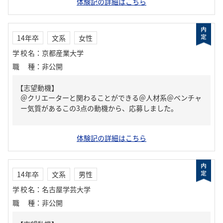
体験記の詳細はこちら
14年卒
文系
女性
学校名
：
京都産業大学
職種
：
非公開
【志望動機】
＠クリエーターと関わることができる＠人材系＠ベンチャ
ー気質があるこの3点の動機から、応募しました。
体験記の詳細はこちら
14年卒
文系
男性
学校名
：
名古屋学芸大学
職種
：
非公開