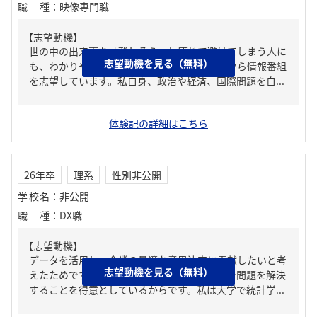
職種
：
映像専門職
【志望動機】
世の中の出来事を「難しそう」と感じて避けてしまう人に
志望動機を見る（無料）
も、わかりやすく情報を伝えたいという理由から情報番組
を志望しています。私自身、政治や経済、国際問題を自...
体験記の詳細はこちら
26年卒
理系
性別非公開
学校名
：
非公開
職種
：
DX職
【志望動機】
データを活用し、企業の最適な意思決定に貢献したいと考
志望動機を見る（無料）
えたためです。その理由は、私が論理的思考で問題を解決
することを得意としているからです。私は大学で統計学...