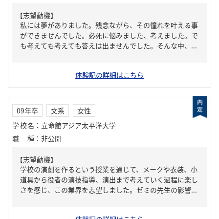
【志望動機】
私には夢がありました。残念ながら、その憧れを叶える事
ができませんでした。必死に悩みました、考えました。で
も考えても考えても答えは出ませんでした。そんな中、...
体験記の詳細はこちら
09年卒
文系
女性
学校名
：
立命館アジア太平洋大学
職種
：
非公開
【志望動機】
学校の演劇を作るという授業を通じて、メークや衣装、小
道具から役者の演技指導、演出まで考えていく過程に楽し
さを感じ、この業界を志望しました。ゼミの先生の影響...