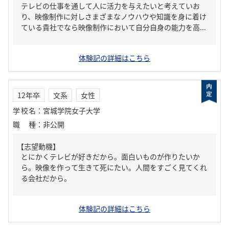
テレビの仕事を通して人に活力を与えたいと考えていお
り、映像制作に対しさまざまなノウハウや知識を身に着け
ている貴社でなら映像制作において自分自身の能力を高...
体験記の詳細はこちら
12年卒
文系
女性
学校名
：
宮城学院女子大学
職種
：
非公開
【志望動機】
とにかくテレビが好きだから。面白いものが作りたいか
ら。映像を作って生きて死にたい。人間をすごく見てくれ
る会社だから。
体験記の詳細はこちら