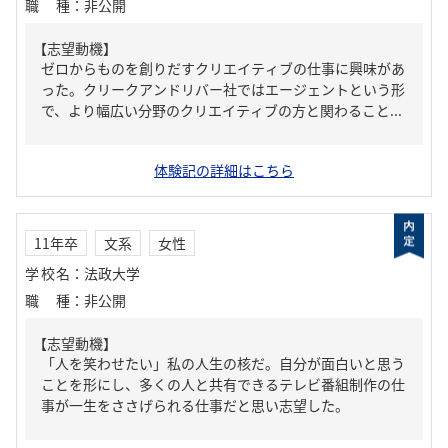
職種
：
非公開
【志望動機】
ゼロからものを創りだすクリエイティブの仕事に興味があ
った。クリークアンドリバー社ではエージェントという形
で、より幅広い分野のクリエイティブの方と関わること...
体験記の詳細はこちら
11年卒
文系
女性
学校名
：
法政大学
職種
：
非公開
【志望動機】
「人を笑わせたい」私の人生の核だ。自分が面白いと思う
ことを形にし、多くの人と共有できるテレビ番組制作の仕
事が一生をささげられる仕事だと思い志望した。