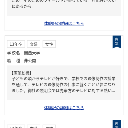
ため。そのためのフィールドが整っている。可能性が大い
にあるから。
体験記の詳細はこちら
13年卒
文系
女性
学校名
：
関西大学
職種
：
非公開
【志望動機】
子どもの頃からテレビが好きで、学校での映像制作の授業
を通して、テレビの映像制作の仕事に就くことが夢になり
ました。御社の説明会では先輩方のテレビに対する熱い...
体験記の詳細はこちら