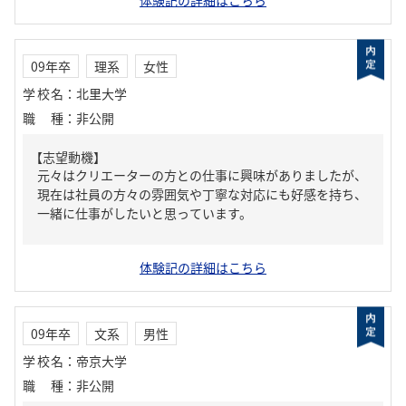
体験記の詳細はこちら
09年卒
理系
女性
学校名
：
北里大学
職種
：
非公開
【志望動機】
元々はクリエーターの方との仕事に興味がありましたが、
現在は社員の方々の雰囲気や丁寧な対応にも好感を持ち、
一緒に仕事がしたいと思っています。
体験記の詳細はこちら
09年卒
文系
男性
学校名
：
帝京大学
職種
：
非公開