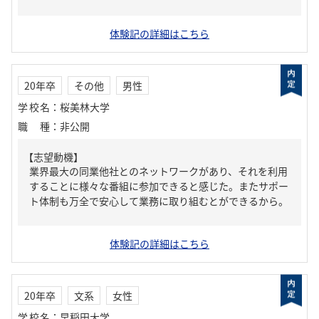
体験記の詳細はこちら
20年卒
その他
男性
学校名
：
桜美林大学
職種
：
非公開
【志望動機】
業界最大の同業他社とのネットワークがあり、それを利用
することに様々な番組に参加できると感じた。またサポー
ト体制も万全で安心して業務に取り組むとができるから。
体験記の詳細はこちら
20年卒
文系
女性
学校名
：
早稲田大学