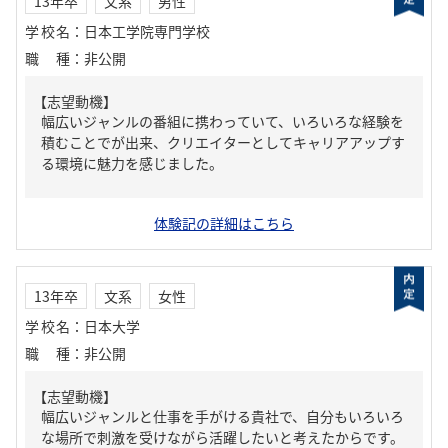
13年卒
文系
男性
学校名
：
日本工学院専門学校
職種
：
非公開
【志望動機】
幅広いジャンルの番組に携わっていて、いろいろな経験を
積むことでが出来、クリエイターとしてキャリアアップす
る環境に魅力を感じました。
体験記の詳細はこちら
13年卒
文系
女性
学校名
：
日本大学
職種
：
非公開
【志望動機】
幅広いジャンルと仕事を手がける貴社で、自分もいろいろ
な場所で刺激を受けながら活躍したいと考えたからです。