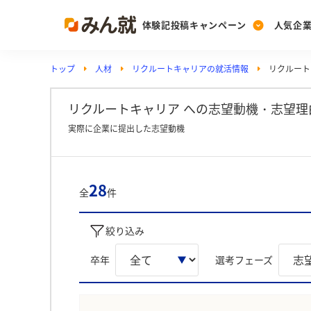
体験記投稿キャンペーン
人気企
トップ
人材
リクルートキャリアの就活情報
リクルート
Post
Ranking
PickUp
投稿する
ランキングを見る
注目の企業特集
リクルートキャリア への志望動機・志望理
実際に企業に提出した志望動機
Vote
投票する
28
全
件
動画で知ろう！業界・
絞り込み
卒年
選考フェーズ