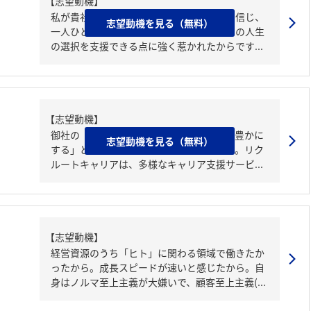
【志望動機】
私が貴社を志望する理由は、人の可能性を信じ、
志望動機を見る（無料）
一人ひとりのキャリアに深く寄り添い、その人生
の選択を支援できる点に強く惹かれたからです...
【志望動機】
御社の「人々の可能性を広げ、社会全体を豊かに
志望動機を見る（無料）
する」という理念に強く共感しております。リク
ルートキャリアは、多様なキャリア支援サービ...
【志望動機】
経営資源のうち「ヒト」に関わる領域で働きたか
ったから。成長スピードが速いと感じたから。自
身はノルマ至上主義が大嫌いで、顧客至上主義(...