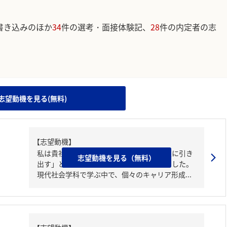
書き込みのほか
34
件の選考・面接体験記、
28
件の内定者の志
。
志望動機を見る(無料)
【志望動機】
私は貴社の「一人ひとりの可能性を最大限に引き
志望動機を見る（無料）
出す」という理念に強く共感し、志望しました。
現代社会学科で学ぶ中で、個々のキャリア形成...