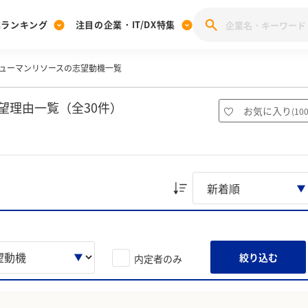
業ランキング
注目の企業・IT/DX特集
ューマンリソースの志望動機一覧
注目の企業特集
みんなのIT業界新卒就職人気企業ランキング
みんな
[27卒] 本選考体験記投稿キャンペーン
28卒 注目企業特集
27卒 注目企業特集
みんなのDX企業就職ブランド調査
望理由一覧（全30件）
お気に入り
(
10
注目のIT・DX企業特集
28卒 IT・DX企業特集
27卒 IT・DX企業特集
28卒
みんなのIT業界新卒就職人気企業ランキング
みんな
企業研究
絞り込む
内定者のみ