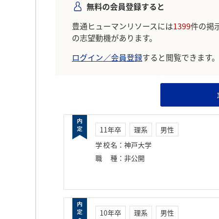
無料の会員登録すると
豊通ヒューマンリソースには
1399
件の掲
の志望動機があります。
ログイン／会員登録
すると閲覧できます
11年卒
理系
男性
学校名
：
神戸大学
職種
：
非公開
10年卒
理系
男性