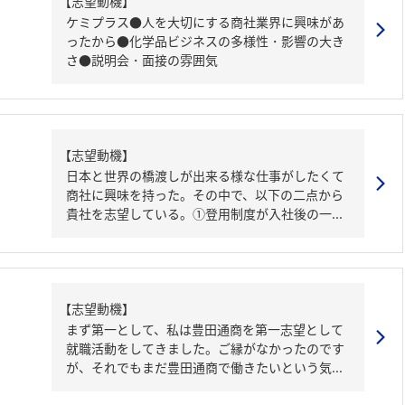
【志望動機】
ケミプラス●人を大切にする商社業界に興味があ
ったから●化学品ビジネスの多様性・影響の大き
さ●説明会・面接の雰囲気
【志望動機】
日本と世界の橋渡しが出来る様な仕事がしたくて
商社に興味を持った。その中で、以下の二点から
貴社を志望している。①登用制度が入社後の一...
【志望動機】
まず第一として、私は豊田通商を第一志望として
就職活動をしてきました。ご縁がなかったのです
が、それでもまだ豊田通商で働きたいという気...