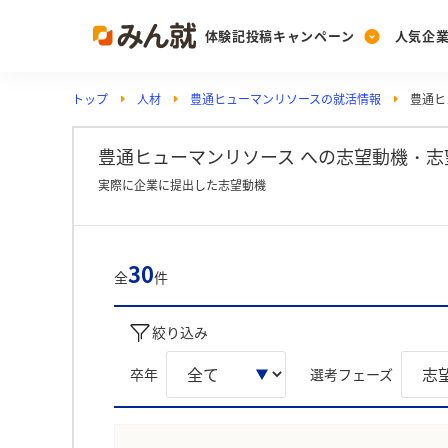
体験記投稿キャンペーン
人気企
トップ
人材
豊通ヒューマンリソースの就活情報
豊通ヒ
Post
Ranking
PickUp
投稿する
ランキングを見る
注目の企業特集
豊通ヒューマンリソース への志望動機・志
実際に企業に提出した志望動機
Vote
投票する
30
全
件
動画で知ろう！業界・
絞り込み
卒年
選考フェーズ