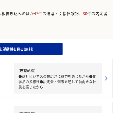
示板書き込みのほか
47
件の選考・面接体験記、
30
件の内定者
。
志望動機を見る(無料)
【志望動機】
●商社ビジネスの幅広さに魅力を感じたから●化
学品の多様性●説明会・選考を通して前向きな社
風を感じたから