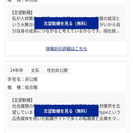
【志望動機】
私が人材業界を志望している理由として、お客様の就活と
志望動機を見る（無料）
いう大舞台のサポート、そしてそういったやりがいから自
分自身の成長につながると考えているからです。現在就...
体験記の詳細はこちら
24年卒
文系
性別非公開
学校名
：
非公開
職種
：
総合職
【志望動機】
社会課題の解決を行いたいという将来像から人材業界を志
志望動機を見る（無料）
望していました。キャリアデザインセンターはtypeという
広告媒体を用いた転職サイトで多くの転職者と企業をマ...