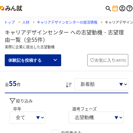
トップ
人材
キャリアデザインセンターの就活情報
キャリアデザイ
キャリアデザインセンター への志望動機・志望理
由一覧（全55件）
実際に企業に提出した志望動機
お気に入り
(
4970
)
体験記を投稿する
55
全
件
絞り込み
卒年
選考フェーズ
内定者のみ