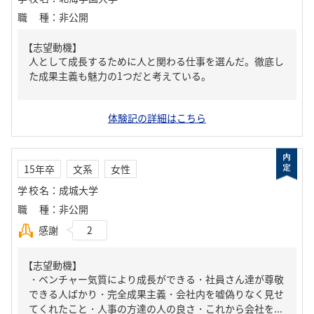
職種
：
非公開
【志望動機】
人として成長するために人と関わる仕事を選んだ。徹底し
た成果主義も魅力の1つだと考えている。
体験記の詳細はこちら
15年卒
文系
女性
学校名
：
成城大学
職種
：
非公開
感謝
2
【志望動機】
・ベンチャー気質により成長ができる・社員さん達が尊敬
できる人ばかり・完全成果主義・会社内を嘘偽りなく見せ
てくれたこと・人事の方達の人の良さ・これから会社を...