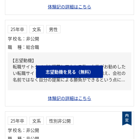
体験記の詳細はこちら
25年卒
文系
男性
学校名
：
非公開
職種
：
総合職
【志望動機】
転職サイトタイプを運営しアクセス数・女性がお勧めした
志望動機を見る（無料）
い転職サイトナンバーワンを獲得しているに加え、会社の
名前ではなく自分の提案による勝負ができるという点に...
体験記の詳細はこちら
25年卒
文系
性別非公開
学校名
：
非公開
職種
：
非公開