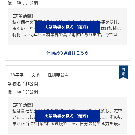
職種
：
非公開
【志望動機】
私が御社を志望する理由は、その長い歴史に感銘を受け、
志望動機を見る（無料）
多くのことを学びたいと考えたからです。御社はIT領域に
特化し、何年も人材業界で高い地位にあります。今では...
体験記の詳細はこちら
25年卒
文系
性別非公開
学校名
：
非公開
職種
：
非公開
【志望動機】
私は貴社が重視する裁量権と成果主義に強く共感し、志望
志望動機を見る（無料）
いたしました。自身の能力や努力が成果に直結し、その結
果が正当に評価される環境でこそ、自分の持てる力を最...