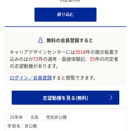
絞り込む
無料の会員登録すると
キャリアデザインセンターには
3518
件の掲示板書き
込みのほか
72
件の選考・面接体験記、
55
件の内定者
の志望動機があります。
ログイン／会員登録
すると閲覧できます。
志望動機を見る(無料)
25年卒
文系
性別非公開
学校名
：
非公開