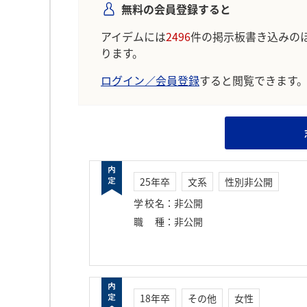
無料の会員登録すると
アイデムには
2496
件の掲示板書き込みの
ります。
ログイン／会員登録
すると閲覧できます
25年卒
文系
性別非公開
学校名
：
非公開
職種
：
非公開
18年卒
その他
女性