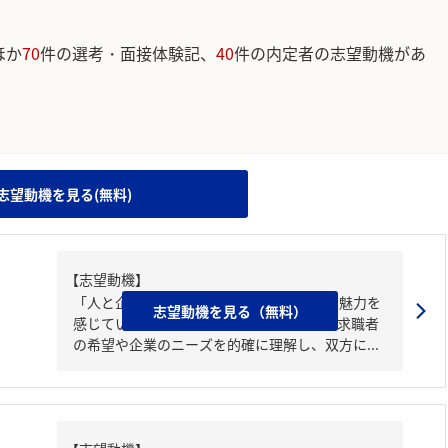
ほか
70
件の選考・面接体験記、
40
件の内定者の志望動機があ
。
志望動機を見る(無料)
【志望動機】
「人と企業の架け橋」としての役割に深い魅力を
志望動機を見る（無料）
感じているからです。人材紹介の分野で、求職者
の希望や企業のニーズを的確に理解し、双方に...