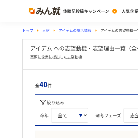
体験記投稿キャンペーン
人気企
トップ
人材
アイデムの就活情報
アイデムの志望動機一
Post
Ranking
PickUp
投稿する
ランキングを見る
注目の企業特集
アイデム への志望動機・志望理由一覧（全
実際に企業に提出した志望動機
Vote
投票する
40
全
件
動画で知ろう！業界・
絞り込み
卒年
選考フェーズ