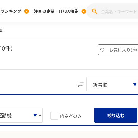
業ランキング
注目の企業・IT/DX特集
覧
注目の企業特集
みんなのIT業界新卒就職人気企業ランキング
みんな
[27卒] 本選考体験記投稿キャンペーン
28卒 注目企業特集
27卒 注目企業特集
みんなのDX企業就職ブランド調査
40件）
お気に入り
(
29
注目のIT・DX企業特集
28卒 IT・DX企業特集
27卒 IT・DX企業特集
28卒
みんなのIT業界新卒就職人気企業ランキング
みんな
企業研究
絞り込む
内定者のみ