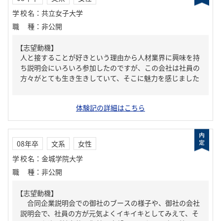
学校名
：
共立女子大学
職種
：
非公開
【志望動機】
人と接することが好きという理由から人材業界に興味を持
ち説明会にいろいろ参加したのですが、この会社は社員の
方々がとても生き生きしていて、そこに魅力を感じました
体験記の詳細はこちら
08年卒
文系
女性
学校名
：
金城学院大学
職種
：
非公開
【志望動機】
合同企業説明会での御社のブースの様子や、御社の会社
説明会で、社員の方が元気よくイキイキとしてみえて、そ