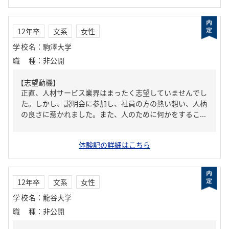
12年卒
文系
女性
学校名
：
駒澤大学
職種
：
非公開
【志望動機】
正直、人材サービス業界はまったく志望していませんでし
た。しかし、説明会に参加し、社員の方の熱い想い、人柄
の良さに惹かれました。また、人のために何かをするこ...
体験記の詳細はこちら
12年卒
文系
女性
学校名
：
龍谷大学
職種
：
非公開