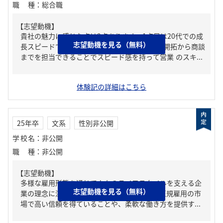
職種
：
総合職
【志望動機】
貴社の魅力に感じた点は2点あります。1点目は20代での成
志望動機を見る（無料）
長スピードです。無形商材の営業を1年目から開拓から商談
までを担当できることでスピード感を持って営業 のスキ...
体験記の詳細はこちら
25年卒
文系
性別非公開
学校名
：
非公開
職種
：
非公開
【志望動機】
多様な雇用形態を通じて人々のライフスタイルを支える企
志望動機を見る（無料）
業の理念に深く共感したからです。特に、非正規雇用の市
場で高い信頼を得ていることや、柔軟な働き方を提供す...