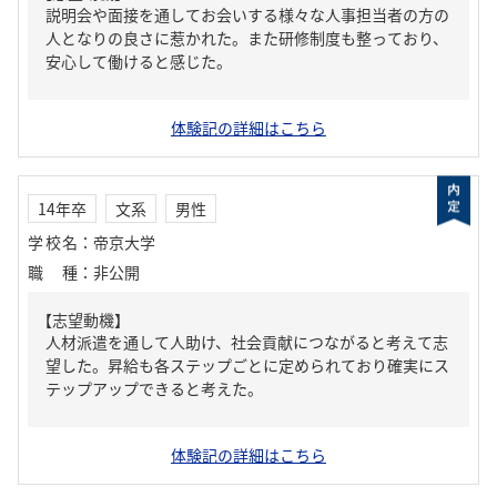
説明会や面接を通してお会いする様々な人事担当者の方の
人となりの良さに惹かれた。また研修制度も整っており、
安心して働けると感じた。
体験記の詳細はこちら
14年卒
文系
男性
学校名
：
帝京大学
職種
：
非公開
【志望動機】
人材派遣を通して人助け、社会貢献につながると考えて志
望した。昇給も各ステップごとに定められており確実にス
テップアップできると考えた。
体験記の詳細はこちら