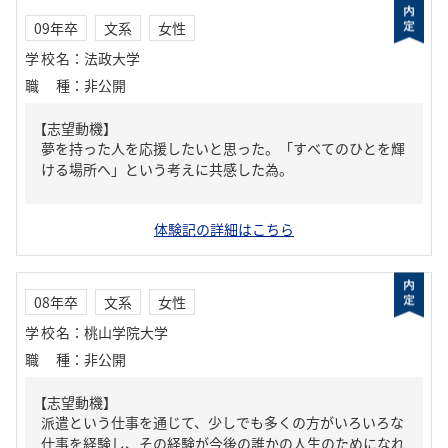
09年卒
文系
女性
学校名
：
法政大学
職種
：
非公開
【志望動機】
夢を持った人を応援したいと思った。「すべてのひとを輝
ける場所へ」という考えに共感した為。
体験記の詳細はこちら
08年卒
文系
女性
学校名
：
桃山学院大学
職種
：
非公開
【志望動機】
派遣という仕事を通じて、少しでも多くの方がいろいろな
仕事を経験し、その経験が今後の誰かの人生のためになれ