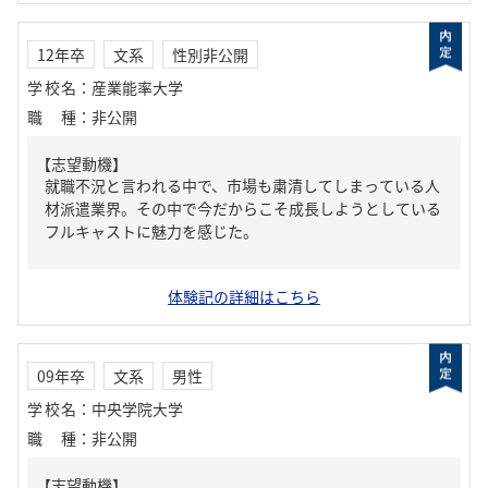
12年卒
文系
性別非公開
学校名
：
産業能率大学
職種
：
非公開
【志望動機】
就職不況と言われる中で、市場も粛清してしまっている人
材派遣業界。その中で今だからこそ成長しようとしている
フルキャストに魅力を感じた。
体験記の詳細はこちら
09年卒
文系
男性
学校名
：
中央学院大学
職種
：
非公開
【志望動機】