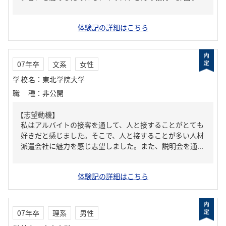
体験記の詳細はこちら
07年卒
文系
女性
学校名
：
東北学院大学
職種
：
非公開
【志望動機】
私はアルバイトの接客を通して、人と接することがとても
好きだと感じました。そこで、人と接することが多い人材
派遣会社に魅力を感じ志望しました。また、説明会を通...
体験記の詳細はこちら
07年卒
理系
男性