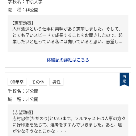
学校名
：
中京大学
職種
：
非公開
【志望動機】
人材派遣という仕事に興味があり志望しました。そして、
とても早いスピードで成長することをお聞きしたので、起
業したいと思っている私には向いていると思い、志望し...
体験記の詳細はこちら
06年卒
その他
男性
学校名
：
非公開
職種
：
非公開
【志望動機】
志村忠律(ただのり)といいます。フルキャストは人事の方々
に好印象を感じて、選考をすすんでいきました。あと、嘘
が少なそうなとこかな・・・。