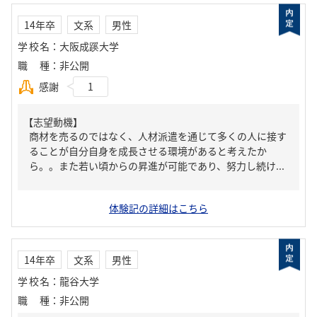
14年卒
文系
男性
学校名
：
大阪成蹊大学
職種
：
非公開
感謝
1
【志望動機】
商材を売るのではなく、人材派遣を通じて多くの人に接す
ることが自分自身を成長させる環境があると考えたか
ら。。また若い頃からの昇進が可能であり、努力し続け...
体験記の詳細はこちら
14年卒
文系
男性
学校名
：
龍谷大学
職種
：
非公開