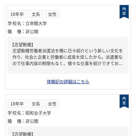
18年卒
文系
女性
学校名
：
立命館大学
職種
：
非公開
【志望動機】
志望動機労働者派遣法を機に日々紹介という新しい文化を
作り、社会と企業と労働者に成長を促したから。派遣業な
ので仕事内容の制限もなく、様々な仕事を紹介できてお...
体験記の詳細はこちら
18年卒
文系
女性
学校名
：
昭和女子大学
職種
：
非公開
【志望動機】