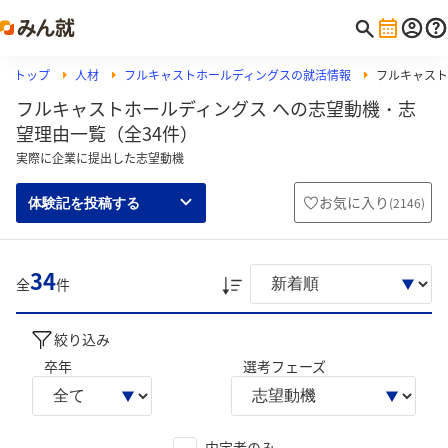
トップ
人材
フルキャストホールディングスの就活情報
フルキャスト
フルキャストホールディングス への志望動機・志
望理由一覧（全34件）
実際に企業に提出した志望動機
お気に入り
(
2146
)
体験記を投稿する
34
全
件
絞り込み
卒年
選考フェーズ
内定者のみ