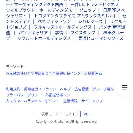
ティマーケティングアクト関西
三菱UFJトラストビジネス
ウィルプラウド・ホールディングス
グロップ
日産PRスペ
シャリスト
トヨタエンタプライズ[アムラックスミレル]
セ
ントメディア
ベネフィットワン
レバレジーズ
リクルー
トジョブズ
フルキャストホールディングス
パソナ[新卒派
遣]
パソナキャリア
学情
フジスタッフ
WDBグルー
プ
リクルートホールディングス
豊通ヒューマンリソース
キーワード
みん就の使い方
学生認証
合同企業説明会
インターン
授業評価
利用規約
掲示板ガイドライン
ヘルプ
広告掲載
グループ規約
プライバシーポリシー
外部送信ポリシー
カスタマーハラスメントポリシー
企業情報
サイトマップ
表示モード
モバイル
PC
Copyright © Minshu Inc. All rights reserved.