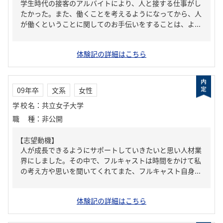
学生時代の接客のアルバイトにより、人と接する仕事がし
たかった。また、働くことを考えるようになってから、人
が働くということに関してのお手伝いをすることは、よ...
体験記の詳細はこちら
09年卒
文系
女性
学校名
：
共立女子大学
職種
：
非公開
【志望動機】
人が成長できるようにサポートしていきたいと思い人材業
界にしました。その中で、フルキャストは時間をかけて私
の考え方や思いを聞いてくれてまた、フルキャスト自身...
体験記の詳細はこちら