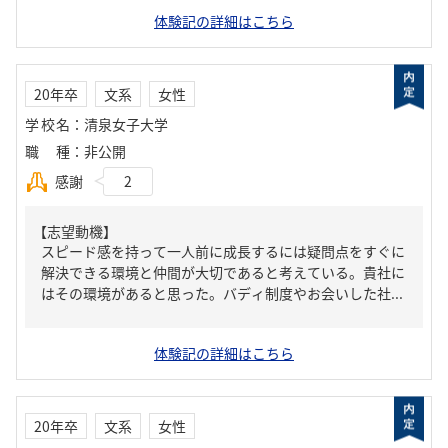
体験記の詳細はこちら
20年卒
文系
女性
学校名
：
清泉女子大学
職種
：
非公開
感謝
2
【志望動機】
スピード感を持って一人前に成長するには疑問点をすぐに
解決できる環境と仲間が大切であると考えている。貴社に
はその環境があると思った。バディ制度やお会いした社...
体験記の詳細はこちら
20年卒
文系
女性