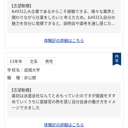
【志望動機】
&#9312;大企業であるからこそ経験できる、様々な業界と
関わりながら仕事をしたいと考えたため。&#9313;自分の
魅力を存分に発揮できると、説明会や選考を通し感じた...
体験記の詳細はこちら
13年卒
文系
男性
学校名
：
成城大学
職種
：
非公開
【志望動機】
最初は派遣会社なんてとおもっていたのですが面接をすす
めていくうちに面接官の熱を感じ自分自身の働き方をイメ
ージできました
体験記の詳細はこちら