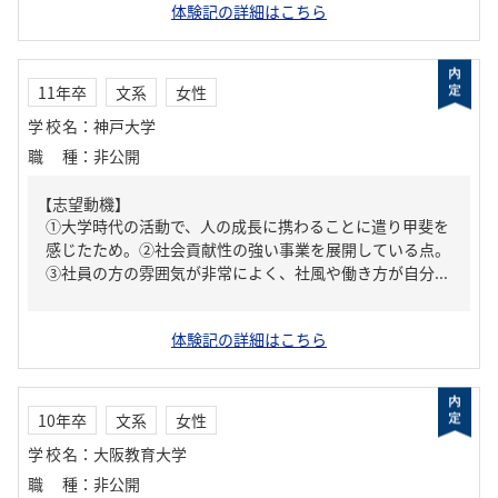
体験記の詳細はこちら
11年卒
文系
女性
学校名
：
神戸大学
職種
：
非公開
【志望動機】
①大学時代の活動で、人の成長に携わることに遣り甲斐を
感じたため。②社会貢献性の強い事業を展開している点。
③社員の方の雰囲気が非常によく、社風や働き方が自分...
体験記の詳細はこちら
10年卒
文系
女性
学校名
：
大阪教育大学
職種
：
非公開