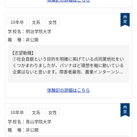
10年卒
文系
女性
学校名
：
明治学院大学
職種
：
非公開
【志望動機】
①社会貢献という目的を明確に掲げている点同業他社をい
くつかまわりましたが、パソナほど理想を軸に動いている
企業はないと思います。障害者雇用、農業インターンシ...
体験記の詳細はこちら
10年卒
文系
女性
学校名
：
青山学院大学
職種
：
非公開