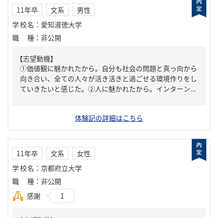
11年卒
文系
男性
学校名
：
愛知淑徳大学
職種
：
非公開
【志望動機】
①価値観に魅かれたから。自分も社会の問題と真っ向から
向き合い、全ての人々が活き活きと過ごせる環境作りをし
ていきたいと感じた。②人に魅かれたから。インターン...
体験記の詳細はこちら
11年卒
文系
女性
学校名
：
京都府立大学
職種
：
非公開
感謝
1