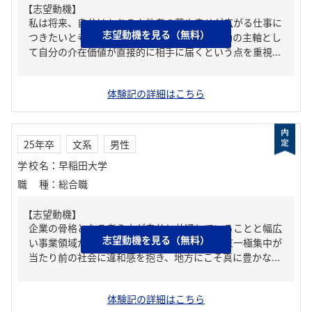
【志望動機】
私は将来、自分はもちろん他者の夢や幸せが広がる仕事に
志望動機を見る（無料）
つきたいと考えております。そのため就職活動の主軸とし
て自分の介在価値が直接的に相手に届くという点を重視...
体験記の詳細はこちら
25年卒
文系
男性
学校名
：
早稲田大学
職種
：
総合職
【志望動機】
企業の骨格となる考え方が自分と共通していることと幅広
志望動機を見る（無料）
い事業領域が志望理由だ。まず考え方とは東京一極集中が
当たり前の社会に違和感を抱き、地方にこそ真に豊かな...
体験記の詳細はこちら