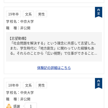
19年卒
文系
男性
学校名
：
中京大学
職種
：
非公開
【志望動機】
「社会問題を解決する」という理念に共感して志望した。
また、学生時代に「地方創生」に関わっていた経験もあ
る。それらのことから「広い視野」で仕事ができること...
体験記の詳細はこちら
18年卒
文系
男性
学校名
：
中央大学
職種
：
非公開
感謝
1