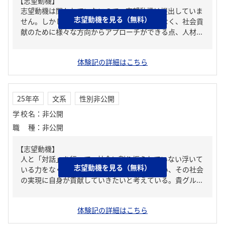
【志望動機】
志望動機は聞かれていないので、志望動機は提出していま
志望動機を見る（無料）
せん。しかし、パソナグループは人材だけでなく、社会貢
献のために様々な方向からアプローチができる点、人材...
体験記の詳細はこちら
25年卒
文系
性別非公開
学校名
：
非公開
職種
：
非公開
【志望動機】
人と「対話」を行って、社会に割り振られていない浮いて
志望動機を見る（無料）
いる力をなくし、全員が輝ける社会を作りたい、その社会
の実現に自身が貢献していきたいと考えている。貴グル...
体験記の詳細はこちら