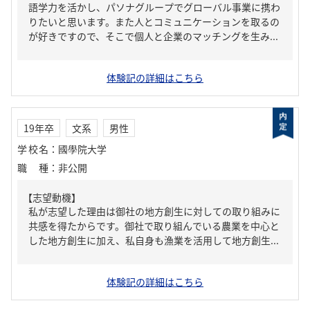
語学力を活かし、パソナグループでグローバル事業に携わ
りたいと思います。また人とコミュニケーションを取るの
が好きですので、そこで個人と企業のマッチングを生み...
体験記の詳細はこちら
19年卒
文系
男性
学校名
：
國學院大学
職種
：
非公開
【志望動機】
私が志望した理由は御社の地方創生に対しての取り組みに
共感を得たからです。御社で取り組んでいる農業を中心と
した地方創生に加え、私自身も漁業を活用して地方創生...
体験記の詳細はこちら