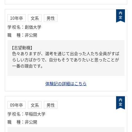
10年卒
文系
男性
学校名
：
創価大学
職種
：
非公開
【志望動機】
色々ありますが、選考を通じて出会った人たち全員がすば
らしい方ばかりで、自分もそうでありたいと思ったことが
一番の理由です。
体験記の詳細はこちら
09年卒
文系
男性
学校名
：
早稲田大学
職種
：
非公開