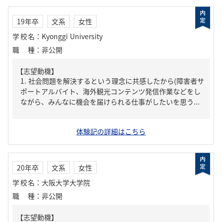
19年卒
文系
女性
学校名
：
Kyonggi University
職種
：
非公開
【志望動機】
1. 社会問題を解決するという理念に共感したから(障害者サ
ポートアルバイト、海外観光コンテンツ発信作業などをし
ながら、みんなに機会を届けられる仕事がしたいを思う...
体験記の詳細はこちら
20年卒
文系
女性
学校名
：
大阪大学大学院
職種
：
非公開
【志望動機】