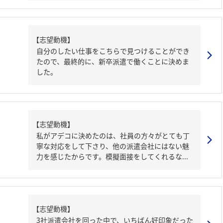
【志望動機】
自分のしたい仕事をこちらで見つけることができ
たので、最終的に、新卒派遣で働くことに決めま
した。
【志望動機】
私がアデコに決めたのは、社員の方々がとても丁
寧な対応をして下さり、他の派遣会社にはない魅
力を感じたからです。模擬面接をしてくれるな...
【志望動機】
3社派遣会社を回った中で、いちばん好印象だった