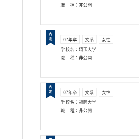
職種
：
非公開
07年卒
文系
女性
学校名
：
埼玉大学
職種
：
非公開
07年卒
文系
女性
学校名
：
福岡大学
職種
：
非公開