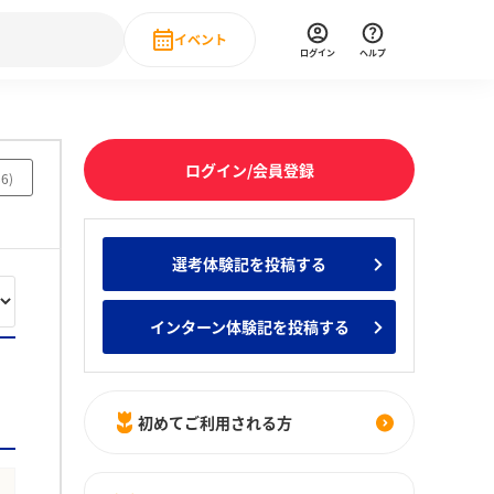
イベント
ログイン
ヘルプ
Event
の新卒就職人気企業ランキング
みんなのインターン人気企業ランキン
直近のイベント一覧
ログイン/会員登録
86
)
もっと見る
 IT・DX現場社員インタビュー
選考体験記を投稿する
の新卒就職人気企業ランキング
みんなのインターン人気企業ランキン
インターン体験記を投稿する
初めてご利用される方