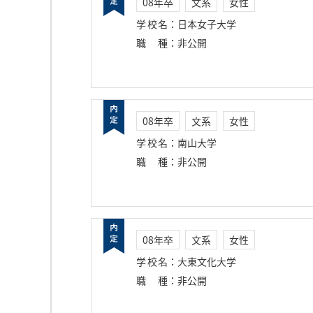
08年卒
文系
女性
学校名
：
日本女子大学
職種
：
非公開
08年卒
文系
女性
学校名
：
南山大学
職種
：
非公開
08年卒
文系
女性
学校名
：
大東文化大学
職種
：
非公開