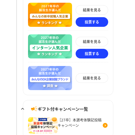
結果を見る
投票する
結果を見る
投票する
結果を見る
ギフト付キャンペーン一覧
［27卒］本選考体験記投稿
キャンペーン