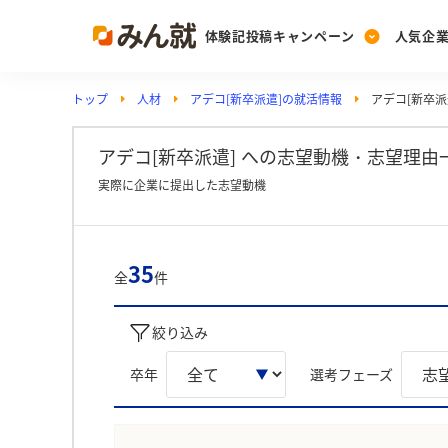
体験記投稿キャンペーン
人気企
トップ
人材
アデコ[新卒派遣]の就活情報
アデコ[新卒派
Post
Ranking
PickUp
投稿する
ランキングを見る
注目の企業特集
アデコ[新卒派遣] への志望動機・志望理由
実際に企業に提出した志望動機
Vote
投票する
35
全
件
動画で知ろう！業界・
絞り込み
卒年
選考フェーズ