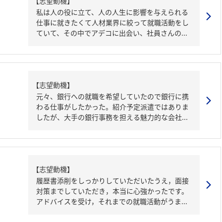
【志望動機】
私は人の役に立て、人の人生に影響を与えられる
仕事に就きたくて人材業界に絞って就職活動をし
ていて、その中でアデコに出会い、社員さんの...
【志望動機】
元々、銀行への就職を希望していたので銀行に携
わる仕事がしたかった。紹介予定派遣ではありま
したが、大手の銀行事務を担える魅力的な会社...
【志望動機】
履歴書添削をしっかりしていただいたうえ，面接
対策までしていただき，本当に心強かったです。
アドバイスを受け，それまでの就職活動がうま...