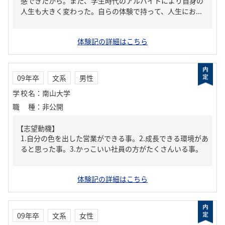
感できたから。また、学生時代のアルバイトにより自身の
人生も大きく変わった。自らの体験で持って、人生にお...
体験記の詳細はこちら
09年卒
文系
男性
学校名
：
南山大学
職種
：
非公開
【志望動機】
1.自分の色を出した営業ができる事。2.成長できる環境があ
ると思った事。3.かっこいい社員の方がたくさんいる事。
体験記の詳細はこちら
09年卒
文系
女性