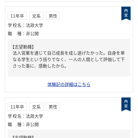
11年卒
文系
男性
学校名
：
法政大学
職種
：
非公開
【志望動機】
法人営業を通じて自己成長を成し遂げたかった。自身を単
なる学生という括りでなく、一人の人間として評価して下
さった事に、感動したから。
体験記の詳細はこちら
11年卒
文系
男性
学校名
：
法政大学
職種
：
非公開
【志望動機】