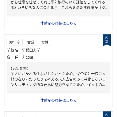
から仕事を任せてくれる事2.納得のいく評価をしてくれる
事3.いろいろな人に会える事。これらを満たす環境がリク...
体験記の詳細はこちら
09年卒
文系
女性
学校名
：
早稲田大学
職種
：
非公開
【志望動機】
①人にかかわる仕事がしたかったため。②企業と一緒に人
材の在り方だったりを考える求人広告のみに特化しないコ
ンサルティング的な要素に魅力を感じたため。③人事の...
体験記の詳細はこちら