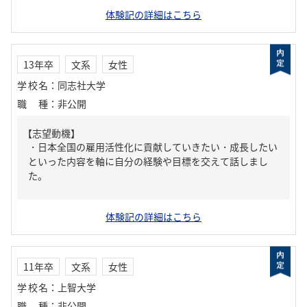
体験記の詳細はこちら
13年卒
文系
女性
学校名
：
同志社大学
職種
：
非公開
【志望動機】
・日本全国の雇用活性化に貢献していきたい・成長したい
といった内容を軸に自分の経験や目標を交えて話しまし
た。
体験記の詳細はこちら
11年卒
文系
女性
学校名
：
上智大学
職種
：
非公開