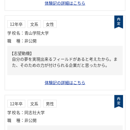
体験記の詳細はこちら
12年卒
文系
女性
学校名
：
青山学院大学
職種
：
非公開
【志望動機】
自分の夢を実現出来るフィールドがあると考えたから。ま
た、そのための力が付けられる企業だと思ったから。
体験記の詳細はこちら
12年卒
文系
男性
学校名
：
同志社大学
職種
：
非公開