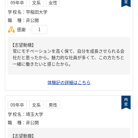
09年卒
文系
女性
学校名
：
早稲田大学
職種
：
非公開
感謝
1
【志望動機】
常にモチベーションを高く保て、自分を成長させられる会
社だと思ったから。魅力的な社員が多くて、この方たちと
一緒に働きたいと感じたから。
体験記の詳細はこちら
09年卒
文系
男性
学校名
：
埼玉大学
職種
：
非公開
【志望動機】