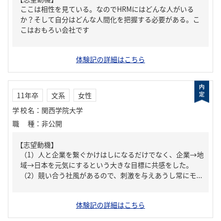
ここは相性を見ている。なのでHRMにはどんな人がいる
か？そして自分はどんな人間化を把握する必要がある。こ
こはおもろい会社です
体験記の詳細はこちら
11年卒
文系
女性
学校名
：
関西学院大学
職種
：
非公開
【志望動機】
（1）人と企業を繋ぐかけはしになるだけでなく、企業→地
域→日本を元気にするという大きな目標に共感をした。
（2）競い合う社風があるので、刺激を与えあうし常にモ...
体験記の詳細はこちら