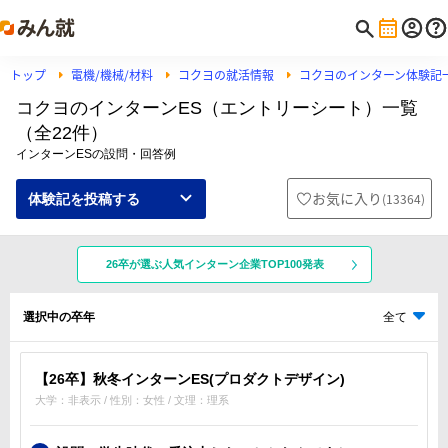
トップ
電機/機械/材料
コクヨの就活情報
コクヨのインターン体験記
コクヨのインターンES（エントリーシート）一覧
（全22件）
インターンESの設問・回答例
お気に入り
(
13364
)
体験記を投稿する
26卒が選ぶ人気インターン企業TOP100発表
選択中の卒年
全て
【26卒】秋冬インターンES(プロダクトデザイン)
大学：非表示 / 性別：女性 / 文理：理系