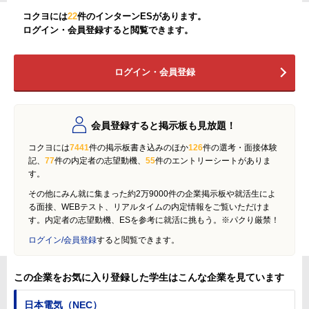
コクヨには
22
件のインターンESがあります。
ログイン・会員登録すると閲覧できます。
ログイン・会員登録
会員登録すると掲示板も見放題！
コクヨには
7441
件の掲示板書き込みのほか
126
件の選考・面接体験
記、
77
件の内定者の志望動機、
55
件のエントリーシートがありま
す。
その他にみん就に集まった約2万9000件の企業掲示板や就活生によ
る面接、WEBテスト、リアルタイムの内定情報をご覧いただけま
す。内定者の志望動機、ESを参考に就活に挑もう。※パクり厳禁！
ログイン/会員登録
すると閲覧できます。
この企業をお気に入り登録した学生はこんな企業を見ています
日本電気（NEC）