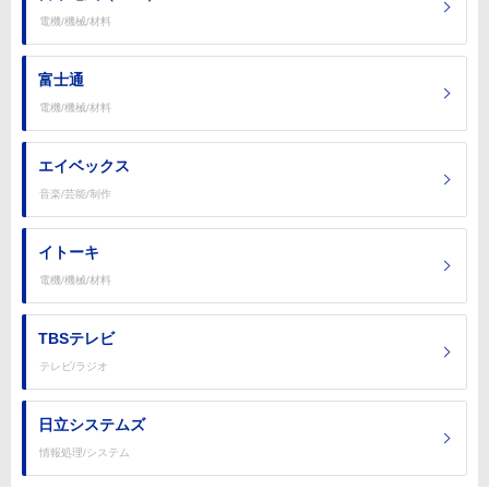
電機/機械/材料
富士通
電機/機械/材料
エイベックス
音楽/芸能/制作
イトーキ
電機/機械/材料
TBSテレビ
テレビ/ラジオ
日立システムズ
情報処理/システム