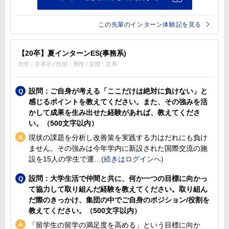
この先輩のインターン体験記を見る
【20卒】夏インターンES(事務系)
大学：非表示 / 性別：男性 / 文理：文系
設問：ご自身が考える「ここだけは絶対に負けない」と
感じるポイントを教えてください。また、その強みを活
かして成果を生み出せた経験があれば、教えてくださ
い。（500文字以内）
現状の課題を分析し改善策を実践する力はだれにも負け
ません。その強みは今年学内に新設された国際交流の施
設を15人の学生で運
設問：大学生活で仲間と共に、何か一つの目標に向かっ
て協力して取り組んだ経験を教えてください。取り組ん
だ際のきっかけ、集団の中でご自身のポジション/役割を
教えてください。（500文字以内）
「留学生の留学の満足度を高める」という目標に向か