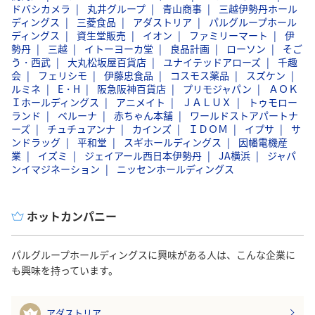
ドバシカメラ
丸井グループ
青山商事
三越伊勢丹ホール
した。
ディングス
三菱食品
アダストリア
パルグループホール
ディングス
資生堂販売
イオン
ファミリーマート
伊
勢丹
三越
イトーヨーカ堂
良品計画
ローソン
そご
う・西武
大丸松坂屋百貨店
ユナイテッドアローズ
千趣
会
フェリシモ
伊藤忠食品
コスモス薬品
スズケン
ルミネ
E・H
阪急阪神百貨店
プリモジャパン
ＡＯＫ
Ｉホールディングス
アニメイト
ＪＡＬＵＸ
トゥモロー
ランド
ベルーナ
赤ちゃん本舗
ワールドストアパートナ
ーズ
チュチュアンナ
カインズ
ＩＤＯＭ
イプサ
サ
ンドラッグ
平和堂
スギホールディングス
因幡電機産
業
イズミ
ジェイアール西日本伊勢丹
JA横浜
ジャパ
ンイマジネーション
ニッセンホールディングス
ホットカンパニー
パルグループホールディングスに興味がある人は、こんな企業に
も興味を持っています。
アダストリア
1