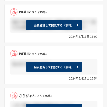
I9FilJik
さん
(25卒)
東京で役員面接受けた方、結果は来ましたか？？ 来
会員登録して閲覧する（無料）
た方は感謝、まだの方はホントお願いします！
2024年5月17日 17:00
I9FilJik
さん
(25卒)
私はまだ来てないです?
会員登録して閲覧する（無料）
2024年5月17日 16:54
さらぴょん
さん
(25卒)
二次？最終？面接の結果きましたか？