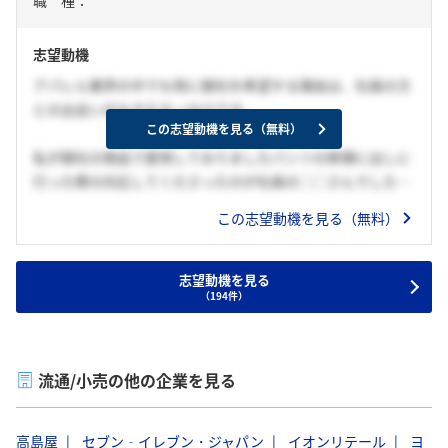
志望動機
アパレル業界の中でも特に御社を希望する理由は、社員の方
との出会いが大きなきっかけです。
この志望動機を見る（無料）
私が御社の商品で愛用しておりましたパンツの修理に出しに
行った際の対応してくださったのが社員の◯◯さんでした。
この志望動機を見る（無料）
そのパンツを受け取った瞬間、「こんなにも愛用してくださ
っていたんですね」と言われ
商品に対してすごく愛情を持った方だなと感銘を受けまし
志望動機を見る
（194件）
た。
もちろん接客の面でも素敵で、否定せずに肯定しつつも、的
確なコーディネート提案をしてくださる方でした。
流通/小売の他の企業を見る
この経験を通じて、私自身も販売員6年間で培ってきた接客
を通じて、◯◯さんのような「愛と思いやりと想像力」を持
高島屋
セブン‐イレブン・ジャパン
イオンリテール
ヨ
って接することのできる販売員を目指したく、志望いたしま