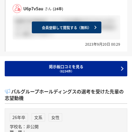
U6p7v5au
さん
(24卒)
配属予定事業部について内定通知がきてからどのく
らいでメールがきましたか？第一、第二で参考受け
会員登録して閲覧する（無料）
た人教えて下さい！
2023年9月20日 00:29
掲示板口コミを見る
（8234件）
パルグループホールディングスの選考を受けた先輩の
志望動機
26年卒
文系
女性
学校名：非公開
職 種：