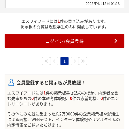
2005年4月15日 01:13
わからなくて、私はまだ選考会へのエントリーをして
いないのですが、どなたかご存知の方はいらっしゃい
ませんでしょうか？？
エスワイフードには
1
件の書き込みがあります。
掲示板の閲覧は現役学生のみに開放しています。
就活を今までほとんどしておらず、今回初めての選
考会となるので、とても不安です・・・どなたかお答
ログイン/会員登録
えよろしくお願い致します＊
1
会員登録すると掲示板が見放題！
エスワイフードには
1
件の掲示板書き込みのほか、内定者を含
む先輩たちの
0
件の本選考体験記、
0
件の志望動機、
0
件のエン
トリーシートがあります。
その他にみん就に集まった約2万9000件の企業掲示板や就活生
による面接、WEBテスト、インターン体験記やリアルタイムの
内定情報をご覧いただけます。