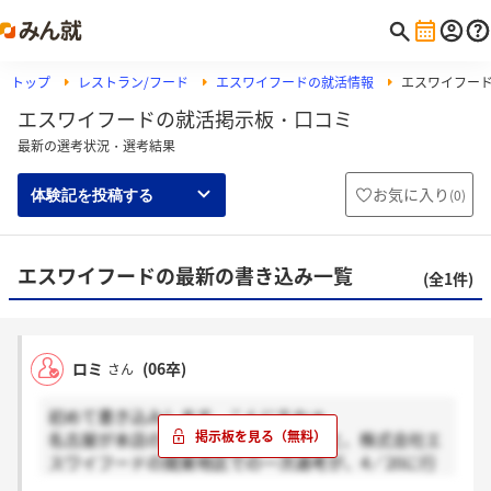
トップ
レストラン/フード
エスワイフードの就活情報
エスワイフー
エスワイフードの就活掲示板・口コミ
最新の選考状況・選考結果
お気に入り
(
0
)
体験記を投稿する
エスワイフードの最新の書き込み一覧
(全1件)
ロミ
(06卒)
さん
初めて書き込みします。こんにちわ＊
名古屋が本店の「世界の山ちゃん」こと、株式会社エ
スワイフードの関東地区での一次選考が、4／20に行
われます。この選考会では、どのような事をするのか