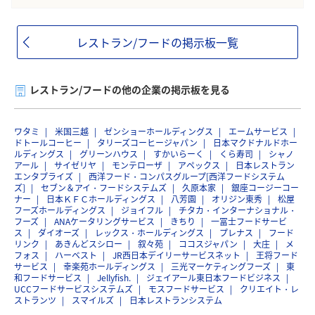
レストラン/フードの掲示板一覧
レストラン/フードの他の企業の掲示板を見る
ワタミ
米国三越
ゼンショーホールディングス
エームサービス
ドトールコーヒー
タリーズコーヒージャパン
日本マクドナルドホー
ルディングス
グリーンハウス
すかいらーく
くら寿司
シャノ
アール
サイゼリヤ
モンテローザ
アペックス
日本レストラン
エンタプライズ
西洋フード・コンパスグループ[西洋フードシステム
ズ]
セブン＆アイ・フードシステムズ
久原本家
銀座コージーコー
ナー
日本ＫＦＣホールディングス
八芳園
オリジン東秀
松屋
フーズホールディングス
ジョイフル
チタカ・インターナショナル・
フーズ
ANAケータリングサービス
きちり
一冨士フードサービ
ス
ダイオーズ
レックス・ホールディングス
プレナス
フード
リンク
あきんどスシロー
叙々苑
ココスジャパン
大庄
メ
フォス
ハーベスト
JR西日本デイリーサービスネット
王将フード
サービス
幸楽苑ホールディングス
三光マーケティングフーズ
東
和フードサービス
Jellyfish.
ジェイアール東日本フードビジネス
UCCフードサービスシステムズ
モスフードサービス
クリエイト・レ
ストランツ
スマイルズ
日本レストランシステム