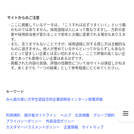
サイトからのご注意
ここに掲載しているデータは、「こうすれば必ずうまくいく」という類
のものではありません。採用過程は人によって異なりますし、方針の変
更や採用担当者が変わることで前年と大幅に変更される場合もありえま
す。
また、言うまでもないことですが、採用過程に対する感じ方は主観的な
ものに過ぎません。他人が誉めているからといってかならずしもあなた
にとって望ましい企業とは言い切れませんし、ここで評価の高くない企
業であっても素晴らしい企業はあるはずです。
掲載された内容の真偽、評価の信頼性について当サイトは保証しかねま
す。あくまでも「一つの結果」として参考程度にとどめてください。
キーワード
みん就の使い方
学生認証
合同企業説明会
インターン
授業評価
利用規約
掲示板ガイドライン
ヘルプ
広告掲載
グループ規約
プライバシーポリシー
外部送信ポリシー
カスタマーハラスメントポリシー
企業情報
サイトマップ