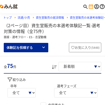
トップ
流通/小売
資生堂販売の就活情報
資生堂販売の本選考体験記
（2ページ目）資生堂販売の本選考体験記一覧-選考
対策の情報（全75件）
面接・選考フロー・ES・志望動機
お気に入り
(
5448
)
体験記を投稿する
75
全
件
絞り込み
卒年
選考フェーズ
内定者のみ