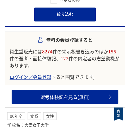
絞り込む
無料の会員登録すると
資生堂販売には
8274
件の掲示板書き込みのほか
196
件の選考・面接体験記、
122
件の内定者の志望動機が
あります。
ログイン／会員登録
すると閲覧できます。
選考体験記を見る(無料)
06年卒
文系
女性
学校名
：
大妻女子大学