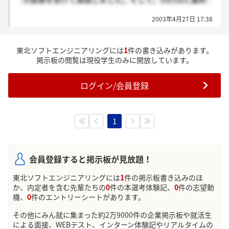
面接があるのですが、かなり不安なんです…
2003年4月27日 17:38
過去の先輩が受けてどんなこと聞かれたとか、本当に
些細な事でもいいので、知っている方いたら教えてい
ただけませんか？？
東北ソフトエンジニアリングには
1
件の書き込みがあります。
掲示板の閲覧は現役学生のみに開放しています。
ログイン/会員登録
1
会員登録すると掲示板が見放題！
東北ソフトエンジニアリングには
1
件の掲示板書き込みのほ
か、内定者を含む先輩たちの
0
件の本選考体験記、
0
件の志望動
機、
0
件のエントリーシートがあります。
その他にみん就に集まった約2万9000件の企業掲示板や就活生
による面接、WEBテスト、インターン体験記やリアルタイムの