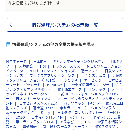
内定情報をご覧いただけます。
情報処理/システムの掲示板一覧
情報処理/システムの他の企業の掲示板を見る
ＮＴＴデータ
日本IBM
キヤノンマーケティングジャパン
LINEヤ
フー
大塚商会
TISI
トランスコスモス
ＮＥＣソリューション
イノベータ
NTTドコモソリューションズ
富士ソフト
日鉄ソリュ
ーションズ
ワークスアプリケーションズ
日立システムズ
伊藤忠
テクノソリューションズ（CTC）
ＳＣＳＫ
オービック
日本ヒュ
ーレット・パッカード
BIPROGY
ニッセイ情報テクノロジー
キヤ
ノンシステムアンドサポート
富士通エフサス
インテック
オービ
ックビジネスコンサルタント
三菱UFJインフォメーションテクノロジ
ー
日立ソリューションズ
ソニー・インタラクティブエンタテインメ
ント
日本ビジネスシステムズ
パナソニック コネクト
東京海上日
動システムズ
富士通Japan
京セラコミュニケーションシステム
帝国データバンク
Ｓｋｙ
日本タタ・コンサルタンシー・サービシ
ズ
ZOZO
日本マイクロソフト
マクロミル
ヤマトシステム開
発
第一ライフテクノクロス
ぐるなび
アイル
JR東日本情報シ
ステム
電通総研
富士通システムズ・イースト
NECネクサソリュ