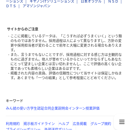
ーションズ
キヤノンITソリューションズ
日本オラクル
ＮＳＤ
ＤＴＳ
アマゾンジャパン
サイトからのご注意
ここに掲載しているデータは、「こうすれば必ずうまくいく」という類
のものではありません。採用過程は人によって異なりますし、方針の変
更や採用担当者が変わることで前年と大幅に変更される場合もありえま
す。
また、言うまでもないことですが、採用過程に対する感じ方は主観的な
ものに過ぎません。他人が誉めているからといってかならずしもあなた
にとって望ましい企業とは言い切れませんし、ここで評価の高くない企
業であっても素晴らしい企業はあるはずです。
掲載された内容の真偽、評価の信頼性について当サイトは保証しかねま
す。あくまでも「一つの結果」として参考程度にとどめてください。
キーワード
みん就の使い方
学生認証
合同企業説明会
インターン
授業評価
利用規約
掲示板ガイドライン
ヘルプ
広告掲載
グループ規約
プライバシーポリシー
外部送信ポリシー