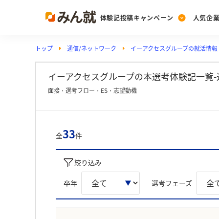
体験記投稿キャンペーン
人気企
トップ
通信/ネットワーク
イーアクセスグループの就活情報
Post
Ranking
PickUp
投稿する
ランキングを見る
注目の企業特集
イーアクセスグループの本選考体験記一覧-
面接・選考フロー・ES・志望動機
Vote
投票する
33
全
件
動画で知ろう！業界・
絞り込み
卒年
選考フェーズ