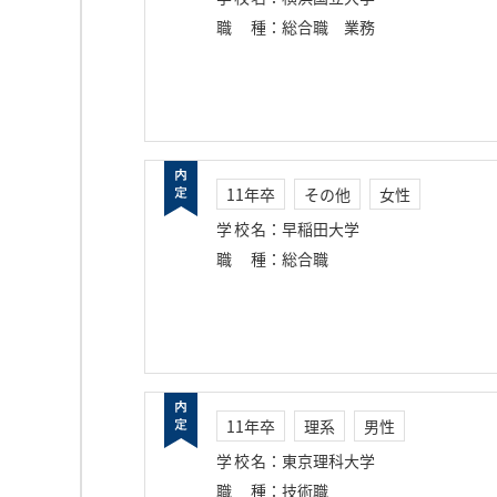
職種
：
総合職 業務
11年卒
その他
女性
学校名
：
早稲田大学
職種
：
総合職
11年卒
理系
男性
学校名
：
東京理科大学
職種
：
技術職