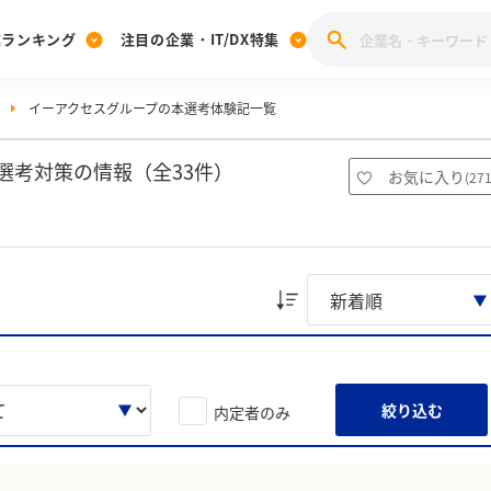
業ランキング
注目の企業・IT/DX特集
イーアクセスグループの本選考体験記一覧
注目の企業特集
みんなのIT業界新卒就職人気企業ランキング
みんな
[27卒] 本選考体験記投稿キャンペーン
28卒 注目企業特集
27卒 注目企業特集
みんなのDX企業就職ブランド調査
選考対策の情報（全33件）
お気に入り
(
27
注目のIT・DX企業特集
28卒 IT・DX企業特集
27卒 IT・DX企業特集
28卒
みんなのIT業界新卒就職人気企業ランキング
みんな
企業研究
絞り込む
内定者のみ