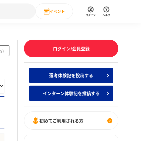
イベント
ログイン
ヘルプ
Event
の新卒就職人気企業ランキング
みんなのインターン人気企業ランキン
直近のイベント一覧
ログイン/会員登録
19
)
もっと見る
 IT・DX現場社員インタビュー
選考体験記を投稿する
の新卒就職人気企業ランキング
みんなのインターン人気企業ランキン
インターン体験記を投稿する
初めてご利用される方