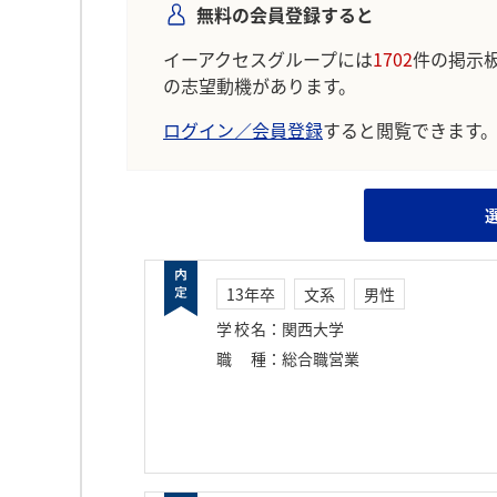
無料の会員登録すると
イーアクセスグループには
1702
件の掲示
の志望動機があります。
ログイン／会員登録
すると閲覧できます
13年卒
文系
男性
学校名
：
関西大学
職種
：
総合職営業