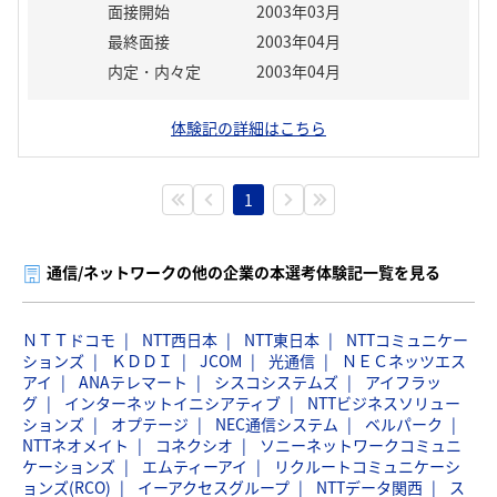
面接開始
2003年03月
最終面接
2003年04月
内定・内々定
2003年04月
体験記の詳細はこちら
1
通信/ネットワークの他の企業の本選考体験記一覧を見る
ＮＴＴドコモ
NTT西日本
NTT東日本
NTTコミュニケー
ションズ
ＫＤＤＩ
JCOM
光通信
ＮＥＣネッツエス
アイ
ANAテレマート
シスコシステムズ
アイフラッ
グ
インターネットイニシアティブ
NTTビジネスソリュー
ションズ
オプテージ
NEC通信システム
ベルパーク
NTTネオメイト
コネクシオ
ソニーネットワークコミュニ
ケーションズ
エムティーアイ
リクルートコミュニケーシ
ョンズ(RCO)
イーアクセスグループ
NTTデータ関西
ス