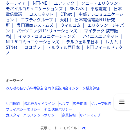
ターティア
NTT-ME
ユアテック
ソニー・エリクソン・
モバイルコミュニケーションズ
SB C&S
平成電電
日本
電信電話
コスモネット
QTnet
中部テレコミュニケーシ
ョン
エフティグループ
大明
日本電信電話NTT研究
所
豊田通商システムズ
ウィルコム
エリクソン・ジャパ
ン
パナソニックITソリューションズ
マイテック[携帯販
売]
イッツ・コミュニケーションズ
アイエスエフネット
NTTPCコミュニケーションズ
テルウェル東日本
レカム
STNet
コロプラ
テルウェル西日本
NTTフィールドテク
ノ
キーワード
みん就の使い方
学生認証
合同企業説明会
インターン
授業評価
利用規約
掲示板ガイドライン
ヘルプ
広告掲載
グループ規約
プライバシーポリシー
外部送信ポリシー
カスタマーハラスメントポリシー
企業情報
サイトマップ
表示モード
モバイル
PC