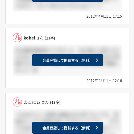
もおかしくないと思うのですけどねー(*_*)
2012年4月11日 17:15
kohei
さん
(13卒)
本日最終面接受けてきました。 私の後にも受けられ
る方はいらっしゃるとのこと。 やはり結果はまだ時
会員登録して閲覧する（無料）
間がかかりそうですね。 ちなみに私も英語で面接し
ました！笑
2012年4月11日 12:16
まこにぃ
さん
(13卒)
＞koheiさんへ 結果の連絡はまだ来てないです。 英
語はそこまで高度な感じではなかったです。 （それ
でも私は全く出来なかったのですが） 最終はパーソ
会員登録して閲覧する（無料）