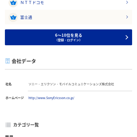
ＮＴＴドコモ
4
富士通
5
6～10位を見る
（登録・ログイン）
会社データ
社名
ソニー・エリクソン・モバイルコミュニケーションズ株式会社
ホームページ
http://www.SonyEricsson.co.jp/
カテゴリ一覧
業界