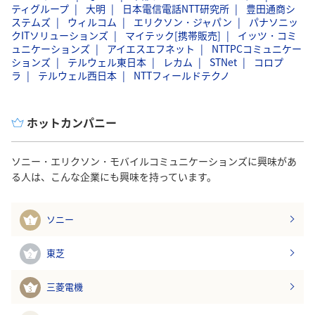
ティグループ
大明
日本電信電話NTT研究所
豊田通商シ
ステムズ
ウィルコム
エリクソン・ジャパン
パナソニッ
クITソリューションズ
マイテック[携帯販売]
イッツ・コミ
ュニケーションズ
アイエスエフネット
NTTPCコミュニケー
ションズ
テルウェル東日本
レカム
STNet
コロプ
ラ
テルウェル西日本
NTTフィールドテクノ
ホットカンパニー
ソニー・エリクソン・モバイルコミュニケーションズに興味があ
る人は、こんな企業にも興味を持っています。
ソニー
1
東芝
2
三菱電機
3