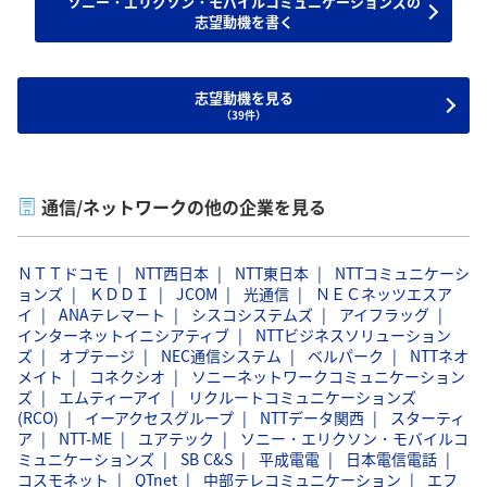
ソニー・エリクソン・モバイルコミュニケーションズの
志望動機を書く
志望動機を見る
（39件）
通信/ネットワークの他の企業を見る
ＮＴＴドコモ
NTT西日本
NTT東日本
NTTコミュニケーシ
ョンズ
ＫＤＤＩ
JCOM
光通信
ＮＥＣネッツエスア
イ
ANAテレマート
シスコシステムズ
アイフラッグ
インターネットイニシアティブ
NTTビジネスソリューション
ズ
オプテージ
NEC通信システム
ベルパーク
NTTネオ
メイト
コネクシオ
ソニーネットワークコミュニケーション
ズ
エムティーアイ
リクルートコミュニケーションズ
(RCO)
イーアクセスグループ
NTTデータ関西
スターティ
ア
NTT-ME
ユアテック
ソニー・エリクソン・モバイルコ
ミュニケーションズ
SB C&S
平成電電
日本電信電話
コスモネット
QTnet
中部テレコミュニケーション
エフ