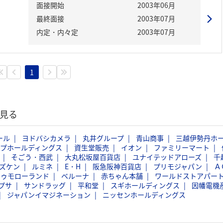
面接開始
2003年06月
最終面接
2003年07月
内定・内々定
2003年07月
1
見る
ール
ヨドバシカメラ
丸井グループ
青山商事
三越伊勢丹ホ
ープホールディングス
資生堂販売
イオン
ファミリーマート
そごう・西武
大丸松坂屋百貨店
ユナイテッドアローズ
千
ズケン
ルミネ
E・H
阪急阪神百貨店
プリモジャパン
Ａ
トゥモローランド
ベルーナ
赤ちゃん本舗
ワールドストアパー
プサ
サンドラッグ
平和堂
スギホールディングス
因幡電機
ジャパンイマジネーション
ニッセンホールディングス