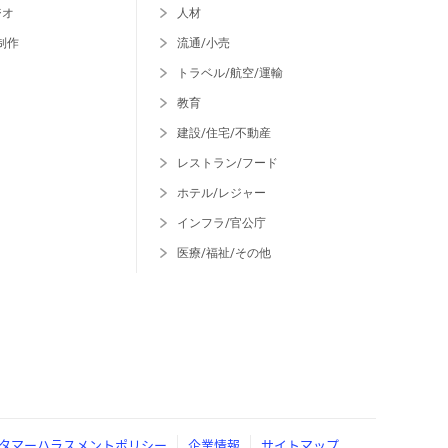
ジオ
人材
制作
流通/小売
トラベル/航空/運輸
教育
建設/住宅/不動産
レストラン/フード
ホテル/レジャー
インフラ/官公庁
医療/福祉/その他
タマーハラスメントポリシー
企業情報
サイトマップ