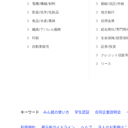
電機/機械/材料
都銀/信託/外銀
医薬/化学/化粧品
地方銀行
食品/水産/農林
信用金庫
繊維/アパレル服飾
総合商社/専門商
印刷
生命保険/損害保
自動車販売
証券/投資
クレジット信販
リース
キーワード
みん就の使い方
学生認証
合同企業説明会
利用規約
掲示板ガイドライン
ヘルプ
法人のお客様はこ