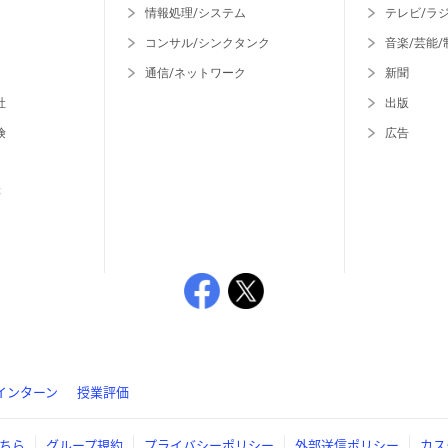
情報処理/システム
テレビ/ラ
コンサル/シンクタンク
音楽/芸能/
通信/ネットワーク
新聞
社
出版
険
広告
等
インターン
授業評価
ちら
グループ規約
プライバシーポリシー
外部送信ポリシー
カス