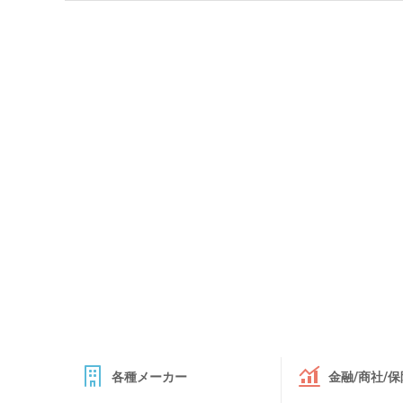
各種メーカー
金融/商社/保