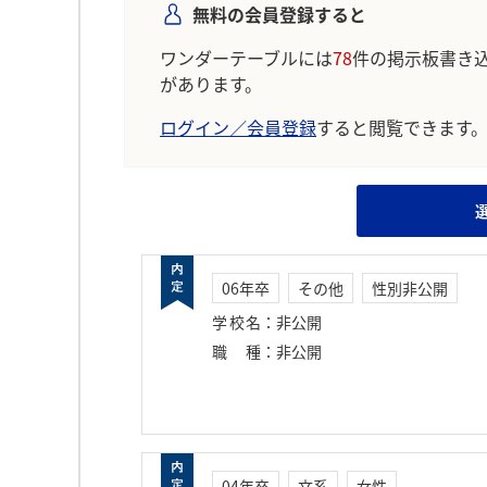
無料の会員登録すると
ワンダーテーブルには
78
件の掲示板書き
があります。
ログイン／会員登録
すると閲覧できます
06年卒
その他
性別非公開
学校名
：
非公開
職種
：
非公開
04年卒
文系
女性