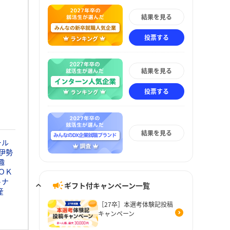
結果を見る
投票する
結果を見る
投票する
結果を見る
ール
伊勢
趣
ＯＫ
トナ
ギフト付キャンペーン一覧
産
［27卒］本選考体験記投稿
キャンペーン