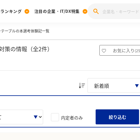
業ランキング
注目の企業・IT/DX特集
ーテーブルの本選考体験記一覧
注目の企業特集
みんなのIT業界新卒就職人気企業ランキング
みんな
[27卒] 本選考体験記投稿キャンペーン
28卒 注目企業特集
27卒 注目企業特集
みんなのDX企業就職ブランド調査
対策の情報（全2件）
お気に入り
(
2
注目のIT・DX企業特集
28卒 IT・DX企業特集
27卒 IT・DX企業特集
28卒
みんなのIT業界新卒就職人気企業ランキング
みんな
企業研究
絞り込む
内定者のみ