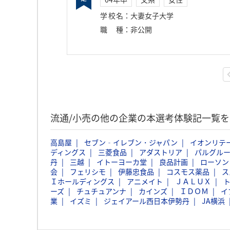
学校名
：
大妻女子大学
職種
：
非公開
流通/小売の他の企業の本選考体験記一覧を
高島屋
セブン‐イレブン・ジャパン
イオンリテ
ディングス
三菱食品
アダストリア
パルグル
丹
三越
イトーヨーカ堂
良品計画
ローソン
会
フェリシモ
伊藤忠食品
コスモス薬品
ス
Ｉホールディングス
アニメイト
ＪＡＬＵＸ
ーズ
チュチュアンナ
カインズ
ＩＤＯＭ
イ
業
イズミ
ジェイアール西日本伊勢丹
JA横浜