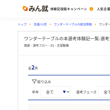
体験記投稿キャンペーン
人気企
トップ
流通/小売
ワンダーテーブルの就活情報
ワンダ
Post
Ranking
PickUp
投稿する
ランキングを見る
注目の企業特集
ワンダーテーブルの本選考体験記一覧-選考
面接・選考フロー・ES・志望動機
Vote
投票する
2
全
件
動画で知ろう！業界・
絞り込み
卒年
選考フェーズ