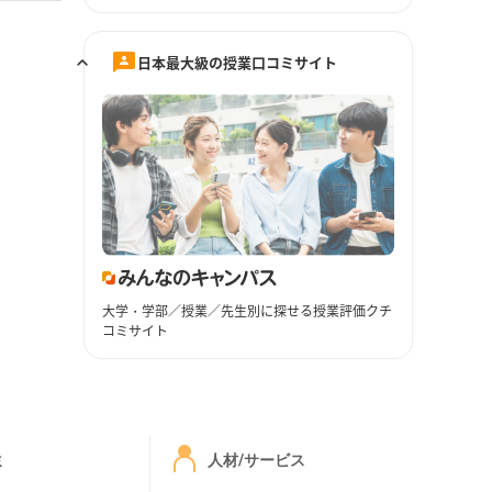
日本最大級の授業口コミサイト
大学・学部／授業／先生別に探せる授業評価クチ
コミサイト
ミ
人材/サービス