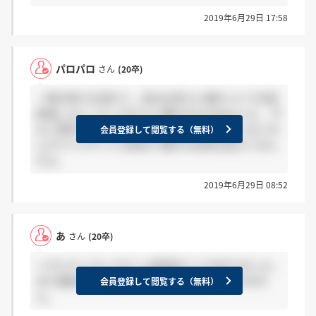
2019年6月29日 17:58
パロパロ
さん
(20卒)
一時の怖さを恐れて、自分の考えに嘘をついて内定
辞退しないってこれ以上に愚行なものはないよ。 今
のご時世で地銀側がマウント取れる立場じゃないの
会員登録して閲覧する（無料）
にオワハラやってる時点で御行の将来は見えてるん
だよ。
2019年6月29日 08:52
あ
さん
(20卒)
＞モヒカンさん わたしは辞退のことを伝えました。
また電話かけると言われましたがかかってきませ
会員登録して閲覧する（無料）
ん。