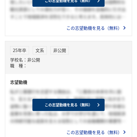
この志望動機を見る（無料）
発したいと考えたからです。英虞湾の美しい海域は国際的な
観光資源としての潜在力が高く、その価値を金融的に引き出
すことで地域経済を活性化できると考えます。具体的には、
地元の観光事業者や水産業者が共同して、新しい観光アクテ
この志望動機を見る（無料）
ィビティを発掘・運営するためのマイクロファイナンスやク
ラウドファンディングのプラットフォームを提案します。三
重銀行が持つ地域ネットワークと信頼を基に、自然と人が共
25年卒
文系
非公開
生する新たなビジネスモデルを築ける場として応募しまし
学校名：非公開
た。
職 種：
志望動機
私が三重銀行を志望する理由は、「三重県の未来を共に創
り、支えるパートナー」として、地域社会と真摯に向き合う
この志望動機を見る（無料）
姿勢に強く共感したからです。三重県の美しい自然や多様な
産業を背景に育った私は、大学での学びを通じて、地域経済
の持続可能な成長を支える役割としての金融機関の重要性を
感じました。特に三重銀行の地域密着型の金融サービスや、
この志望動機を見る（無料）
観光・地場産業を支える取り組みは、地域全体の発展におい