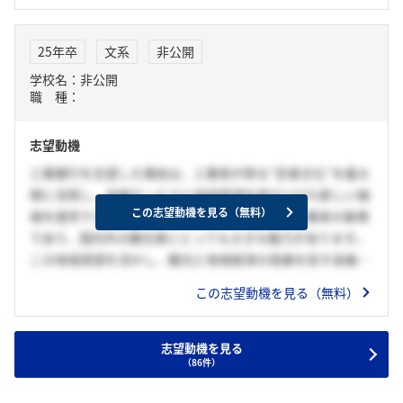
て不可欠な存在です。私もこれまで、地域の中小企業の成長
に関わるプロジェクトやボランティア活動を経験し、地元企
25年卒
文系
非公開
業が抱える課題や可能性を実感しました。三重銀行であれ
学校名：非公開
ば、こうした経験やスキルを活かしながら、地域社会に寄り
職 種：
添い、地域とともに成長することができると考えています。
持ち前の柔軟性と行動力を駆使し、三重銀行の一員として、
志望動機
三重県の暮らしを支える一助となりたいと強く願っていま
す。
三重銀行を志望した理由は、三重県が誇る“忍者文化”を最大
限に活用し、金融サービスと地域資源を結びつけた新しい価
この志望動機を見る（無料）
値を提供できると考えたからです。伊賀忍者は三重県の象徴
であり、国内外の観光客にとっても大きな魅力があります。
この地域資源を活かし、観光と地域経済の発展を促す金融商
品として、“忍者トレーニング預金”というプランを提案した
この志望動機を見る（無料）
いと考えています。このプランでは、預金者が伊賀で実際に
忍者体験ができるツアーに参加できたり、地元の職人が制作
する本格的な忍者グッズが特典として提供されます。さら
志望動機を見る
（86件）
に、ツアーの中では、地元の歴史や文化について学びなが
ら、アクティビティを通して地域の魅力を深く体験できる内