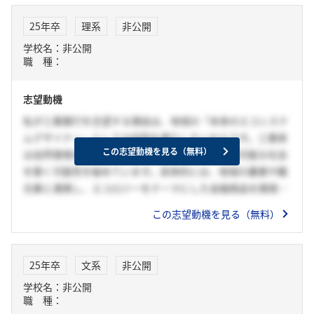
25年卒
理系
非公開
学校名：非公開
職 種：
志望動機
私が三重銀行を志望する理由は、地域の「未来のエコシステ
ムデザイナー」としての役割を果たしたいからです。三重県
この志望動機を見る（無料）
は自然環境が豊かで、地域の資源を活かした持続可能な社会
を築く可能性を秘めています。具体的には、地域の農業や観
光業と連携し、エコロジーをテーマにした金融商品を開発す
ることで、地域の持続可能な発展を支援したいと考えていま
この志望動機を見る（無料）
す。例えば、環境に配慮した農業を行う農家と連携し、彼ら
の取り組みを支援するための特別な融資商品を提供すること
で、地域のエコシステムを守る手助けをしたいと思っていま
25年卒
文系
非公開
す。また、地域の環境問題をテーマにしたセミナーを開催
学校名：非公開
し、金融教育を通じて地域の人々に持続可能な生活の重要性
職 種：
を伝えることも視野に入れています。このように、三重銀行