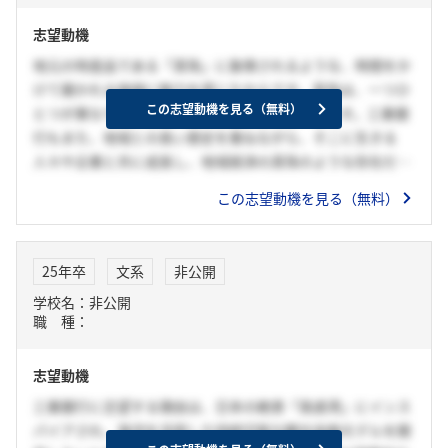
でのキャリアを通じて、地域の未来を共に築く手助けをして
志望動機
いきたいと強く思っています。
地元の特産品である「真珠」に象徴されるような、時間をか
けて磨かれる価値に魅力を感じたからです。真珠は、一つひ
この志望動機を見る（無料）
とつが異なり、その輝きは時間とともに深まります。三重銀
行もまた、地域との長い歴史を重ねながら、そこに生きる
人々や企業と共に成長し、地域経済の真珠のような存在だと
感じました。私自身、ただ短期間で成果を出すのではなく、
この志望動機を見る（無料）
長い年月をかけてじっくりと信頼関係を築き上げ、その中で
価値を生み出していくことに大きなやりがいを見出します。
三重銀行で働くことを通じて、地域の方々と共に真珠のよう
25年卒
文系
非公開
な価値を育み、輝きを増していくような仕事がしたいと強く
学校名：非公開
思っています。
職 種：
志望動機
三重銀行に志望する理由は、日本の絶景「英虞湾」にインス
パイアされ、海洋を活用した持続可能な観光金融モデルを開