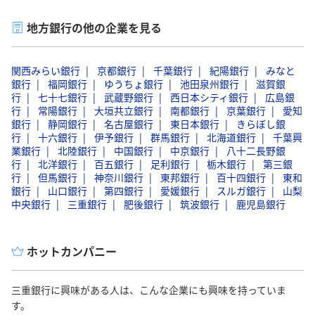
容にします。
地方銀行の他の企業を見る
このプランの収益の一部は、伊賀の忍者文化を未来に残すた
めの保護活動や、地域の観光インフラの整備に充てること
関西みらい銀行
京都銀行
千葉銀行
紀陽銀行
みなと
で、地域社会と協力しながら持続可能な発展を支援したいと
銀行
福岡銀行
ゆうちょ銀行
池田泉州銀行
滋賀銀
考えています。また、イベントを通じて忍者文化に触れた観
行
七十七銀行
武蔵野銀行
西日本シティ銀行
広島銀
光客が三重県を再訪する機会を増やし、地域に定期的な経済
行
常陽銀行
大垣共立銀行
南都銀行
京葉銀行
愛知
銀行
効果をもたらす仕組みを構築します。忍者文化の発信を通じ
静岡銀行
名古屋銀行
東日本銀行
きらぼし銀
行
十六銀行
伊予銀行
群馬銀行
北海道銀行
千葉興
て、観光客だけでなく地元住民にも誇りと共感を感じてもら
業銀行
北陸銀行
中国銀行
中京銀行
八十二長野銀
い、地域に根付いた金融サービスとしての三重銀行のブラン
行
北洋銀行
百五銀行
足利銀行
栃木銀行
第三銀
ド力を高めていきたいと思っています。
行
但馬銀行
神奈川銀行
東邦銀行
百十四銀行
東和
銀行
山口銀行
第四銀行
愛媛銀行
スルガ銀行
山梨
中央銀行
三重銀行
肥後銀行
筑波銀行
鹿児島銀行
ホットカンパニー
三重銀行に興味がある人は、こんな企業にも興味を持っていま
す。