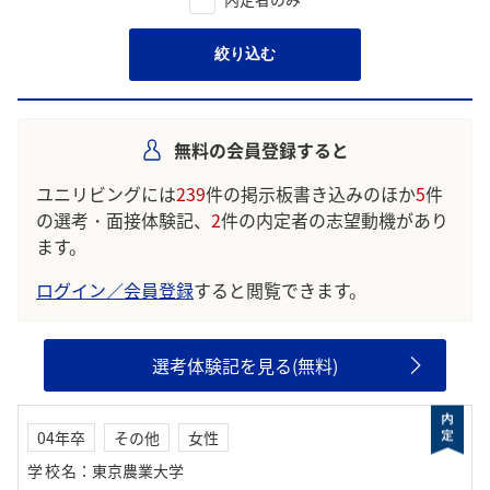
絞り込む
無料の会員登録すると
ユニリビングには
239
件の掲示板書き込みのほか
5
件
の選考・面接体験記、
2
件の内定者の志望動機があり
ます。
ログイン／会員登録
すると閲覧できます。
選考体験記を見る(無料)
04年卒
その他
女性
学校名
：
東京農業大学