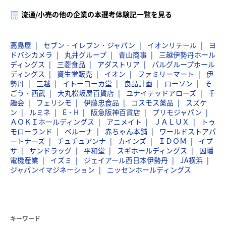
流通/小売の他の企業の本選考体験記一覧を見る
高島屋
セブン‐イレブン・ジャパン
イオンリテール
ヨ
ドバシカメラ
丸井グループ
青山商事
三越伊勢丹ホール
ディングス
三菱食品
アダストリア
パルグループホール
ディングス
資生堂販売
イオン
ファミリーマート
伊
勢丹
三越
イトーヨーカ堂
良品計画
ローソン
そ
ごう・西武
大丸松坂屋百貨店
ユナイテッドアローズ
千
趣会
フェリシモ
伊藤忠食品
コスモス薬品
スズケ
ン
ルミネ
E・H
阪急阪神百貨店
プリモジャパン
ＡＯＫＩホールディングス
アニメイト
ＪＡＬＵＸ
トゥ
モローランド
ベルーナ
赤ちゃん本舗
ワールドストアパ
ートナーズ
チュチュアンナ
カインズ
ＩＤＯＭ
イプ
サ
サンドラッグ
平和堂
スギホールディングス
因幡
電機産業
イズミ
ジェイアール西日本伊勢丹
JA横浜
ジャパンイマジネーション
ニッセンホールディングス
キーワード