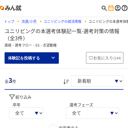
トップ
流通/小売
ユニリビングの就活情報
ユニリビングの本選考体
ユニリビングの本選考体験記一覧-選考対策の情報
（全3件）
面接・選考フロー・ES・志望動機
お気に入り
(
144
)
体験記を投稿する
3
全
件
絞り込み
卒年
選考フェーズ
内定者のみ