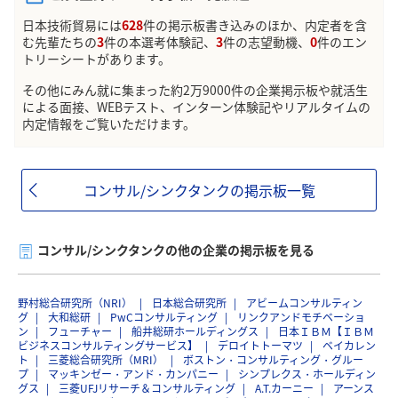
日本技術貿易には
628
件の掲示板書き込みのほか、内定者を含
む先輩たちの
3
件の本選考体験記、
3
件の志望動機、
0
件のエン
トリーシートがあります。
その他にみん就に集まった約2万9000件の企業掲示板や就活生
による面接、WEBテスト、インターン体験記やリアルタイムの
内定情報をご覧いただけます。
コンサル/シンクタンクの掲示板一覧
コンサル/シンクタンクの他の企業の掲示板を見る
野村総合研究所（NRI）
日本総合研究所
アビームコンサルティン
グ
大和総研
PwCコンサルティング
リンクアンドモチベーショ
ン
フューチャー
船井総研ホールディングス
日本ＩＢＭ【ＩＢＭ
ビジネスコンサルティングサービス】
デロイトトーマツ
ベイカレン
ト
三菱総合研究所（MRI）
ボストン・コンサルティング・グルー
プ
マッキンゼー・アンド・カンパニー
シンプレクス・ホールディン
グス
三菱UFJリサーチ＆コンサルティング
A.T.カーニー
アーンス