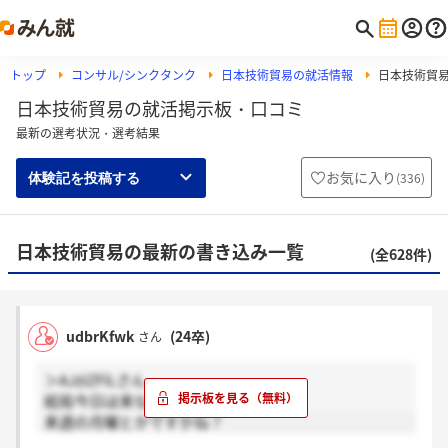
トップ
コンサル/シンクタンク
日本技術貿易の就活情報
日本技術貿
日本技術貿易の就活掲示板・口コミ
最新の選考状況・選考結果
お気に入り
(
336
)
体験記を投稿する
日本技術貿易の最新の書き込み一覧
(全628件)
udbrKfwk
(24卒)
さん
＞AJziZFiLさん
結局今日は来なさそうですね…
来週の月曜とかですかね？