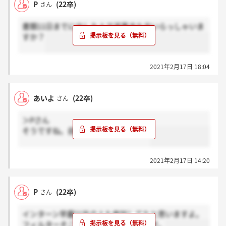
P
(22卒)
さん
書類11日までに出した人で返事きた方いらっしゃいま
すか？
2021年2月17日 18:04
あいよ
(22卒)
さん
＞Pさん
そうですね。自分も地方国公立です。
2021年2月17日 14:20
P
(22卒)
さん
インターン早慶以外の人も参加してたと思いますよ。
フィルターそこまで高くない気もします。