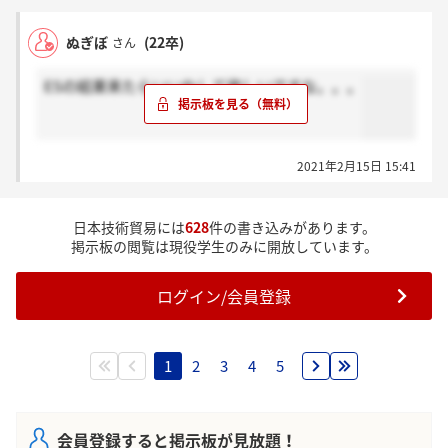
ぬぎぼ
(22卒)
さん
ESの結果来たらいいねして欲しいですな。。。
2021年2月15日 15:41
日本技術貿易には
628
件の書き込みがあります。
掲示板の閲覧は現役学生のみに開放しています。
ログイン/会員登録
1
2
3
4
5
会員登録すると掲示板が見放題！