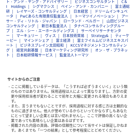
ト・アンド・ヤング・アドバイザリー
ビジネスコンサルタント
C＆
I Holdings
シグマクシス
ベイン・アンド・カンパニー
富士通総
研
レイヤーズ・コンサルティング
日本経営
ドリームインキュベ
ータ
PwCあらた有限責任監査法人
トーマツイノベーション
アー
サー・ディ・リトル・ジャパン
ローランド・ベルガー
山田ビジネス
コンサルティング
新日本監査法人
タナベコンサルティンググルー
プ
エル・シー・エーホールディングス
サーベイリサーチセンタ
ー
マーキュリー
ヴィス
日本技術貿易
Strategy&
ティーケ
ーピー
マインドシェア
富士経済
富士フイルムビジネスエキスパ
ート
ビジネスブレイン太田昭和
KCCSマネジメントコンサルティン
グ
経営共創基盤
日本マーケティング研究所
オン・ザ・プラネッ
ト
日本総研情報サービス
監査法人トーマツ
サイトからのご注意
ここに掲載しているデータは、「こうすれば必ずうまくいく」という類
のものではありません。採用過程は人によって異なりますし、方針の変
更や採用担当者が変わることで前年と大幅に変更される場合もありえま
す。
また、言うまでもないことですが、採用過程に対する感じ方は主観的な
ものに過ぎません。他人が誉めているからといってかならずしもあなた
にとって望ましい企業とは言い切れませんし、ここで評価の高くない企
業であっても素晴らしい企業はあるはずです。
掲載された内容の真偽、評価の信頼性について当サイトは保証しかねま
す。あくまでも「一つの結果」として参考程度にとどめてください。