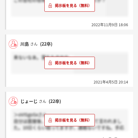
この会社の倍率はどの程度なのでしょうか？
2022年11月9日 18:06
川島
(22卒)
さん
来ないなあ。落ちたのかな。
2021年4月5日 20:14
じょーじ
(22卒)
さん
＞oVISgoSxさん
自分は面接後、2週間以内に連絡するって言われまし
た。10日くらい経ってますが、連絡ないですね。手応
えもなかったし