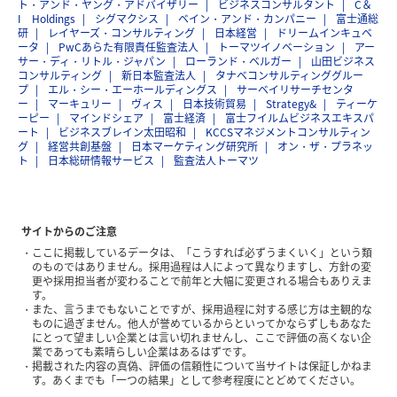
ト・アンド・ヤング・アドバイザリー
ビジネスコンサルタント
C＆
I Holdings
シグマクシス
ベイン・アンド・カンパニー
富士通総
研
レイヤーズ・コンサルティング
日本経営
ドリームインキュベ
ータ
PwCあらた有限責任監査法人
トーマツイノベーション
アー
サー・ディ・リトル・ジャパン
ローランド・ベルガー
山田ビジネス
コンサルティング
新日本監査法人
タナベコンサルティンググルー
プ
エル・シー・エーホールディングス
サーベイリサーチセンタ
ー
マーキュリー
ヴィス
日本技術貿易
Strategy&
ティーケ
ーピー
マインドシェア
富士経済
富士フイルムビジネスエキスパ
ート
ビジネスブレイン太田昭和
KCCSマネジメントコンサルティン
グ
経営共創基盤
日本マーケティング研究所
オン・ザ・プラネッ
ト
日本総研情報サービス
監査法人トーマツ
サイトからのご注意
ここに掲載しているデータは、「こうすれば必ずうまくいく」という類
のものではありません。採用過程は人によって異なりますし、方針の変
更や採用担当者が変わることで前年と大幅に変更される場合もありえま
す。
また、言うまでもないことですが、採用過程に対する感じ方は主観的な
ものに過ぎません。他人が誉めているからといってかならずしもあなた
にとって望ましい企業とは言い切れませんし、ここで評価の高くない企
業であっても素晴らしい企業はあるはずです。
掲載された内容の真偽、評価の信頼性について当サイトは保証しかねま
す。あくまでも「一つの結果」として参考程度にとどめてください。