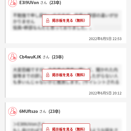
E3I9UVon
(23卒)
さん
不勉強で申し訳ないのですが、役員と幹部の違いが分
かりません
役員=幹部なんだと思っておりました、、
2022年6月5日 22:53
Cb4wuKJK
(23卒)
さん
大変恐縮ですが、今年度の選考に関して、聞かれた内
容等までの詳しい内容については、話したがらない人
も多いんじゃないかと推測します。(サイレントされる
理由を考えれば)
2022年6月5日 20:12
質問会の回数や、流れ(?人事→幹部 ?人事→幹部→役
員 ?人事→役員)の違いというのは、評価によって変わ
6MUftszo
(23卒)
さん
ってる物なのでしょうかね？
面談と面接の違いはなんなんでしょうか？
＞E3I9UVonさん
面談(感謝)、面接(ほんと？)でお願いします
もし良ければできる範囲で役員面接どのような話をさ