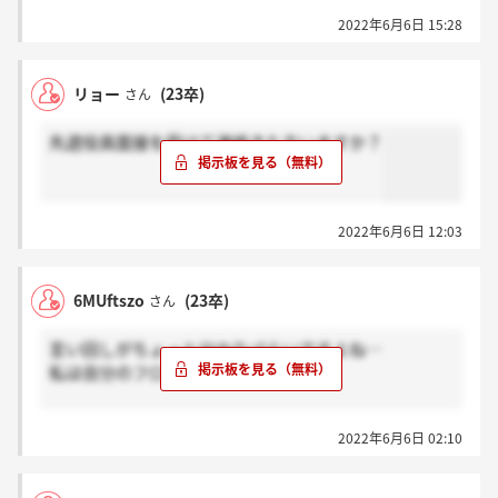
2022年6月6日 15:28
リョー
(23卒)
さん
先週役員面接を受けて連絡きた方いますか？
2022年6月6日 12:03
6MUftszo
(23卒)
さん
言い回しがちょっと分かりづらいですよね…
私は自分のフロー的にも
幹部＝部長クラス
2022年6月6日 02:10
役員＝役員クラス
という認識でした…！