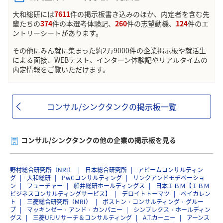
大和総研には
7611
件の掲示板書き込みのほか、内定者を含む先
輩たちの
374
件の本選考体験記、
260
件の志望動機、
124
件のエ
ントリーシートがあります。
その他にみん就に集まった約2万9000件の企業掲示板や就活生
による面接、WEBテスト、インターン体験記やリアルタイムの
内定情報をご覧いただけます。
コンサル/シンクタンクの掲示板一覧
コンサル/シンクタンクの他の企業の掲示板を見る
野村総合研究所（NRI）
日本総合研究所
アビームコンサルティン
グ
大和総研
PwCコンサルティング
リンクアンドモチベーショ
ン
フューチャー
船井総研ホールディングス
日本ＩＢＭ【ＩＢＭ
ビジネスコンサルティングサービス】
デロイトトーマツ
ベイカレン
ト
三菱総合研究所（MRI）
ボストン・コンサルティング・グルー
プ
マッキンゼー・アンド・カンパニー
シンプレクス・ホールディン
グス
三菱UFJリサーチ＆コンサルティング
A.T.カーニー
アーンス