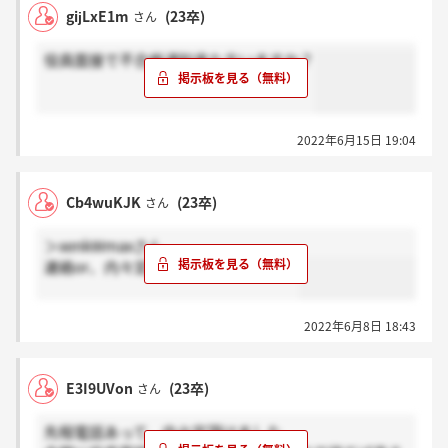
がきた方はいますか？
gijLxE1m
(23卒)
さん
いたら感謝を
役員面接で不合格通知来た方いますか？
2022年6月15日 19:04
Cb4wuKJK
(23卒)
さん
＞xenkWmaxさん
連絡or、内々定はいただけましたか？
2022年6月8日 18:43
E3I9UVon
(23卒)
さん
先程電話あって、内々定頂けました