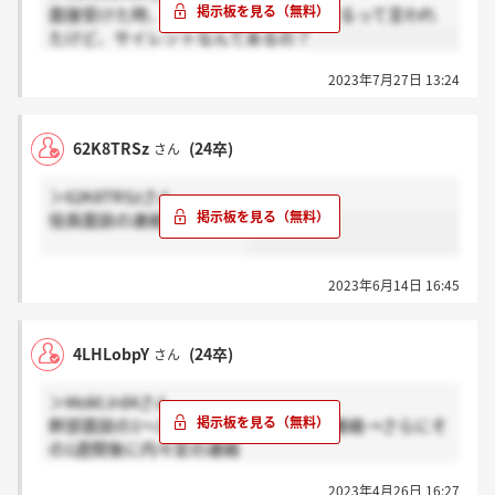
面接受けた時、1週間以内に必ず連絡するって言われ
たけど、サイレントなんてあるの？
2023年7月27日 13:24
62K8TRSz
(24卒)
さん
＞62K8TRSzさん
役員面談の連絡が来ました
2023年6月14日 16:45
4LHLobpY
(24卒)
さん
＞MoktJrd4さん
幹部面談の1～2日後にフィードバック連絡→さらにそ
の1週間後に内々定の連絡
という感じでした！
2023年4月26日 16:27