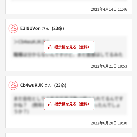
2023年4月14日 11:46
E3I9UVon
(23卒)
さん
＞Cb4wuKJKさん
職種は分からないんですけど、まだ面接はしてるみた
いですよ
2022年6月21日 18:53
Cb4wuKJK
(23卒)
さん
まだ会社としての新卒採用活動は続けられてるんです
かね？ (例年の70人前後の内定者は揃ったんでしょ
うか？)
2022年6月20日 19:30
面談(面接)を受けてから、かれこれ三週間くらい連絡
が来ないんですが、幹部役員を問わず、お祈りメール