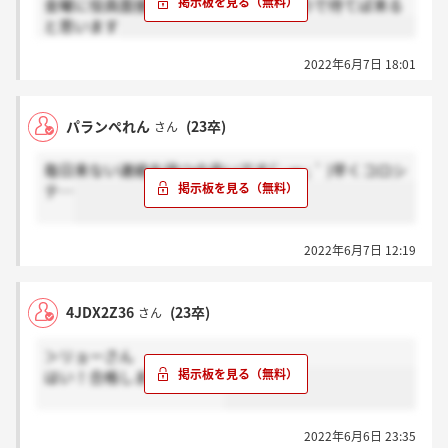
金曜に役員面接受けて、今日結果来たので待てば来る
と思います
2022年6月7日 18:01
パランぺれん
(23卒)
さん
毎日来ない連絡を待つの辛いです(′ ; ω ; ` )早くコロシ
テ…
2022年6月7日 12:19
4JDX2Z36
(23卒)
さん
＞リョーさん
はい！合格しましょう！！
2022年6月6日 23:35