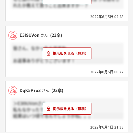
れたか教えて貰うこと出来ますか…？
去年のとか見ても、役員面接自体あまり情報なくて怯
2022年6月5日 02:28
えているのですが…
E3I9UVon
(23卒)
さん
皆さん、なかったんですね
お返事ありがとうございます！
2022年6月5日 00:22
DqK5P7o3
(23卒)
さん
＞E3I9UVonさん
私もなかったです。
結果はいつ頃でるんでしょうかね。。。
2022年6月4日 21:33