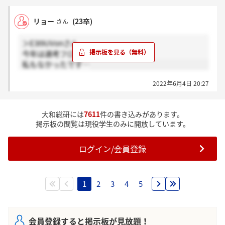
リョー
(23卒)
さん
＞E3I9UVonさん
今年は選考フロー全然違いますよね…
私もなかったです…
2022年6月4日 20:27
大和総研には
7611
件の書き込みがあります。
掲示板の閲覧は現役学生のみに開放しています。
ログイン/会員登録
1
2
3
4
5
会員登録すると掲示板が見放題！